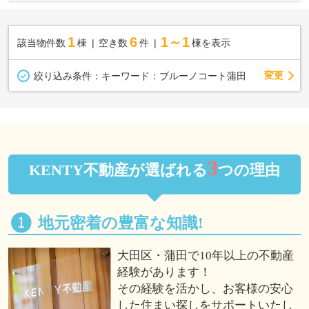
1
6
1～1
該当物件数
棟
空き数
件
棟を表示
変更
絞り込み条件：
キーワード：ブルーノコート蒲田
3
KENTY不動産が選ばれる
つの理由
地元密着の豊富な知識!
大田区・蒲田で10年以上の不動産
経験があります！
その経験を活かし、お客様の安心
した住まい探しをサポートいたし