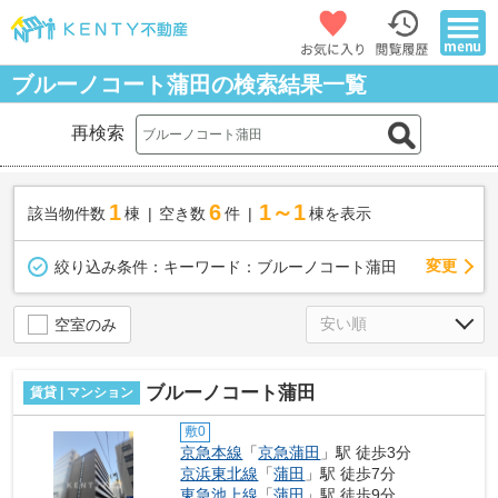
ブルーノコート蒲田の検索結果一覧
再検索
1
6
1～1
該当物件数
棟
空き数
件
棟を表示
変更
絞り込み条件：
キーワード：ブルーノコート蒲田
空室のみ
ブルーノコート蒲田
賃貸 | マンション
敷0
京急本線
「
京急蒲田
」駅 徒歩3分
京浜東北線
「
蒲田
」駅 徒歩7分
東急池上線
「
蒲田
」駅 徒歩9分