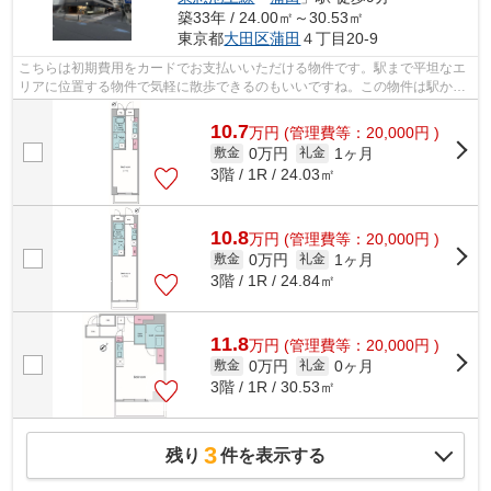
築33年 / 24.00㎡～30.53㎡
東京都
大田区
蒲田
４丁目20-9
こちらは初期費用をカードでお支払いいただける物件です。駅まで平坦なエ
リアに位置する物件で気軽に散歩できるのもいいですね。この物件は駅から
徒歩3分のマンションです。2駅利用可...
10.7
万
円
(管理費等：20,000円 )
0万円
1ヶ月
敷金
礼金
3階 / 1R / 24.03㎡
10.8
万
円
(管理費等：20,000円 )
0万円
1ヶ月
敷金
礼金
3階 / 1R / 24.84㎡
11.8
万
円
(管理費等：20,000円 )
0万円
0ヶ月
敷金
礼金
3階 / 1R / 30.53㎡
3
残り
件を表示する