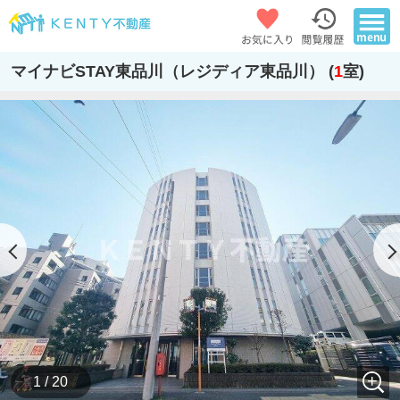
マイナビSTAY東品川（レジディア東品川） (
1
室)
1 / 20