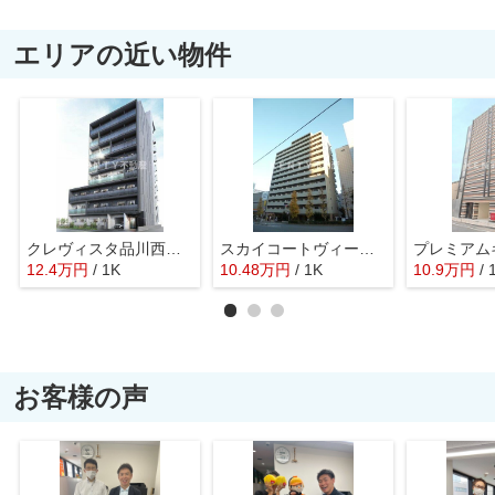
エリアの近い物件
クレヴィスタ品川西大井Ⅱ
スカイコートヴィーダ五反田ウエスト
12.4
万
円
/ 1K
10.48
万
円
/ 1K
10.9
万
円
/ 
お客様の声