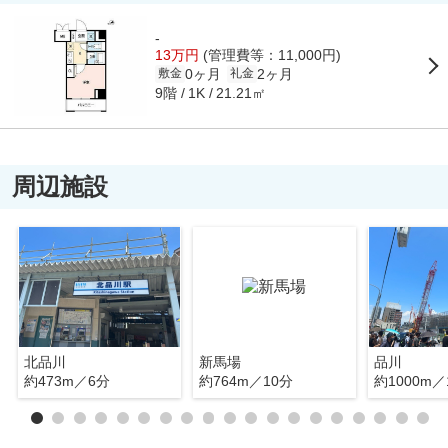
-
13万円
(管理費等：11,000円)
0ヶ月
2ヶ月
敷金
礼金
9階
21.21㎡
1K
周辺施設
北品川
新馬場
品川
約473m／6分
約764m／10分
約1000m／