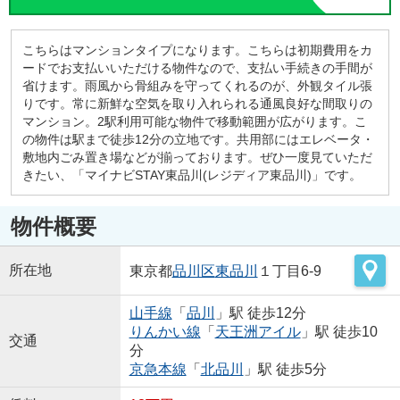
こちらはマンションタイプになります。こちらは初期費用をカ
ードでお支払いいただける物件なので、支払い手続きの手間が
省けます。雨風から骨組みを守ってくれるのが、外観タイル張
りです。常に新鮮な空気を取り入れられる通風良好な間取りの
マンション。2駅利用可能な物件で移動範囲が広がります。こ
の物件は駅まで徒歩12分の立地です。共用部にはエレベータ・
敷地内ごみ置き場などが揃っております。ぜひ一度見ていただ
きたい、「マイナビSTAY東品川(レジディア東品川)」です。
物件概要
所在地
東京都
品川区
東品川
１丁目6-9
山手線
「
品川
」駅 徒歩12分
りんかい線
「
天王洲アイル
」駅 徒歩10
交通
分
京急本線
「
北品川
」駅 徒歩5分