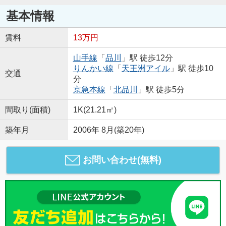
基本情報
賃料
13万円
山手線
「
品川
」駅 徒歩12分
りんかい線
「
天王洲アイル
」駅 徒歩10
交通
分
京急本線
「
北品川
」駅 徒歩5分
間取り(面積)
1K(21.21㎡)
築年月
2006年 8月(築20年)
お問い合わせ(無料)