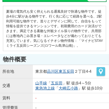
夏場の電気代も安く抑えられる通風良好で快適な物件です。徒
歩4分に駅がある物件です。行く先に応じて経路を選べる、2駅
利用可能な物件です。造りとデザインに関して、自信をもって
情報を提供できるマンションです。初期費用のカード決済がで
きます。満足できる素敵な外観タイル張りの物件です。共用部
には敷地内ごみ置き場・エレベータなどが備わっておりとても
充実しています。気になるイチオシ物件情報：「マイナビSTAY
ミライ五反田シーズンズ(ロワール島津山南)」。
物件概要
所在地
東京都
品川区
東五反田
２丁目4-4
山手線
「
五反田
」駅 徒歩4～5分
交通
東急池上線
「
大崎広小路
」駅 徒歩10分
賃料
-
管理費等
-