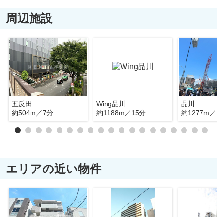
周辺施設
五反田
Wing品川
品川
約504m／7分
約1188m／15分
約1277m／
エリアの近い物件