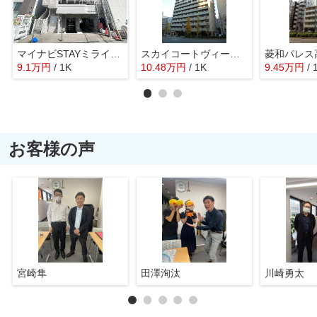
マイナビSTAYミライエ西小山ステーションフロント（アイディ西小山）
スカイコートヴィーダ五反田ウエスト
菱和パレス
9.1
万
円
/ 1K
10.48
万
円
/ 1K
9.45
万
円
/ 
お客様の声
宮崎隼
田澤洵汰
川崎勇太