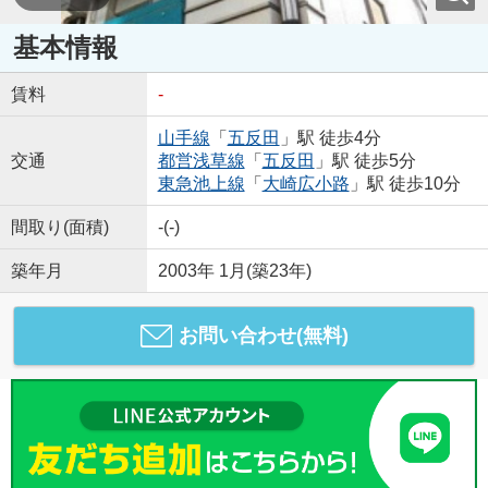
基本情報
賃料
-
山手線
「
五反田
」駅 徒歩4分
交通
都営浅草線
「
五反田
」駅 徒歩5分
東急池上線
「
大崎広小路
」駅 徒歩10分
間取り(面積)
-(-)
築年月
2003年 1月(築23年)
お問い合わせ(無料)