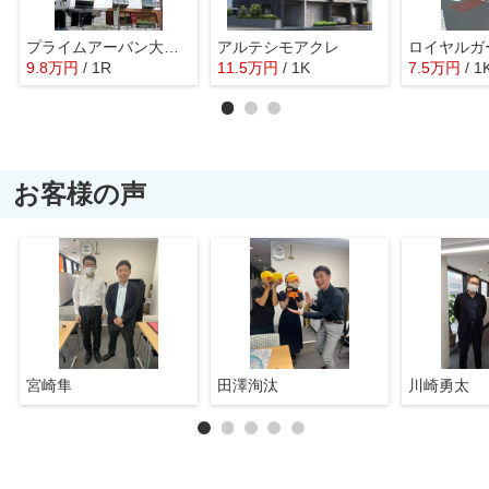
プライムアーバン大井町Ⅱ
アルテシモアクレ
9.8
万
円
/ 1R
11.5
万
円
/ 1K
7.5
万
円
/ 1
お客様の声
宮崎隼
田澤洵汰
川崎勇太