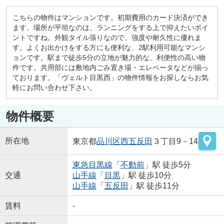
こちらの物件はマンションです。初期費用のカード決済ができ
ます。場所が平坦なのは、ランニングをする上で抑えたいポイ
ントですね。外観タイル張りなので、強度や耐久性に優れま
す。よくお出かけをする方にも便利な、2駅利用可能なマンシ
ョンです。駅まで徒歩5分の立地が魅力的な、利便性の高い物
件です。共用部には敷地内ごみ置き場・エレベータなどが揃っ
ております。「ヴェルト目黒西」の物件情報をお探しならお気
軽にお問い合わせ下さい。
物件概要
所在地
東京都
品川区
西五反田
３丁目9－14
東急目黒線
「
不動前
」駅 徒歩5分
交通
山手線
「
目黒
」駅 徒歩10分
山手線
「
五反田
」駅 徒歩11分
賃料
-