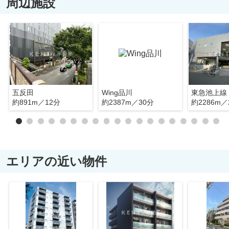
周辺施設
五反田
Wing品川
約891m／12分
約2387m／30分
約2286m／
エリアの近い物件