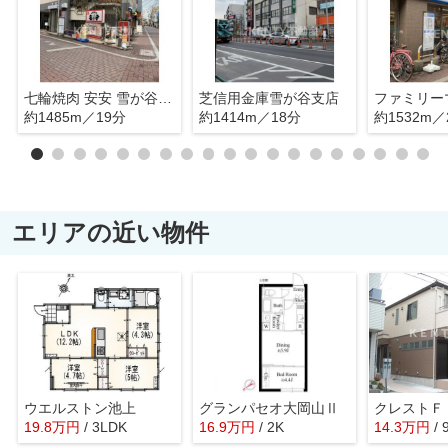
七輪焼肉 安安 雪が谷大塚店
芝信用金庫雪が谷支店
約1485m／19分
約1414m／18分
約1532m／
エリアの近い物件
ウエルストン池上
グランパセオ大岡山Ⅱ
クレストＦ
19.8
万
円
/ 3LDK
16.9
万
円
/ 2K
14.3
万
円
/