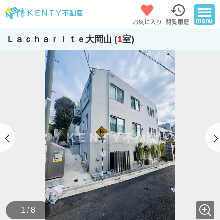
Ｌａｃｈａｒｉｔｅ大岡山 (
1
室)
1 / 8