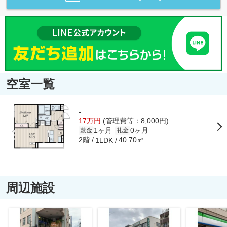
空室一覧
-
17万円
(管理費等：8,000円)
1ヶ月
0ヶ月
敷金
礼金
2階
40.70㎡
1LDK
周辺施設