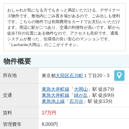
おしゃれが気になる方でもきっと満足いただける、デザイナー
ズ物件です。敷地内にごみ置き場があるので、ごみ出しも便利
です。こちらの物件では初期費用をカードでお支払いいただけ
ます。周辺に駅が二つあり、交通の利便性が高いです。駅から
徒歩7分の位置にある物件なので、アクセスも良好です。通風
システムが整った、住環境の良い安心のマンションです。
「Lacharite大岡山」のここがイチオシ。
物件概要
所在地
東京都
大田区
石川町
１丁目20－3
東急大井町線
「
大岡山
」駅 徒歩7分
交通
東急大井町線
「
緑が丘
」駅 徒歩9分
東急池上線
「
石川台
」駅 徒歩13分
賃料
17万円
管理費等
8,000円