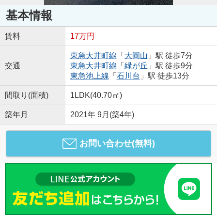
基本情報
賃料
17万円
東急大井町線
「
大岡山
」駅 徒歩7分
交通
東急大井町線
「
緑が丘
」駅 徒歩9分
東急池上線
「
石川台
」駅 徒歩13分
間取り(面積)
1LDK(40.70㎡)
築年月
2021年 9月(築4年)
お問い合わせ(無料)