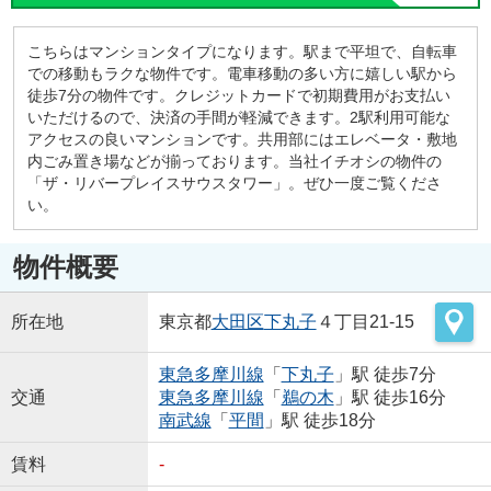
こちらはマンションタイプになります。駅まで平坦で、自転車
での移動もラクな物件です。電車移動の多い方に嬉しい駅から
徒歩7分の物件です。クレジットカードで初期費用がお支払い
いただけるので、決済の手間が軽減できます。2駅利用可能な
アクセスの良いマンションです。共用部にはエレベータ・敷地
内ごみ置き場などが揃っております。当社イチオシの物件の
「ザ・リバープレイスサウスタワー」。ぜひ一度ご覧くださ
い。
物件概要
所在地
東京都
大田区
下丸子
４丁目21-15
東急多摩川線
「
下丸子
」駅 徒歩7分
交通
東急多摩川線
「
鵜の木
」駅 徒歩16分
南武線
「
平間
」駅 徒歩18分
賃料
-