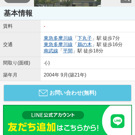
基本情報
賃料
-
東急多摩川線
「
下丸子
」駅 徒歩7分
交通
東急多摩川線
「
鵜の木
」駅 徒歩16分
南武線
「
平間
」駅 徒歩18分
間取り(面積)
-(-)
築年月
2004年 9月(築21年)
お問い合わせ(無料)