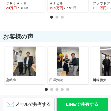
ＣＲＥＡ・Ｈ
ＡＩビル
20
万
円
/ 3LDK
19.9
万
円
/ 7.91坪
19.9
万
円
/
お客様の声
宮崎隼
田澤洵汰
川崎勇太
メールで共有する
LINEで共有する