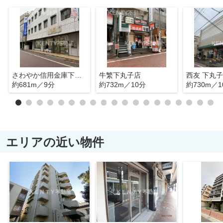
さわやか信用金庫下丸子支店
牛繁下丸子店
西友 下丸
約681m／9分
約732m／10分
約730m／1
エリアの近い物件