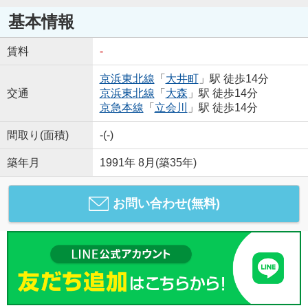
基本情報
賃料
-
京浜東北線
「
大井町
」駅 徒歩14分
交通
京浜東北線
「
大森
」駅 徒歩14分
京急本線
「
立会川
」駅 徒歩14分
間取り(面積)
-(-)
築年月
1991年 8月(築35年)
お問い合わせ(無料)