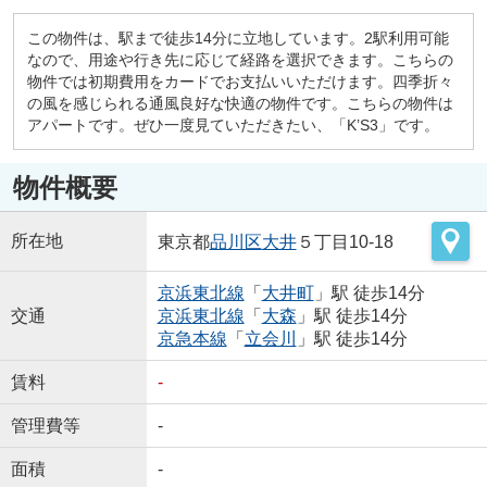
この物件は、駅まで徒歩14分に立地しています。2駅利用可能
なので、用途や行き先に応じて経路を選択できます。こちらの
物件では初期費用をカードでお支払いいただけます。四季折々
の風を感じられる通風良好な快適の物件です。こちらの物件は
アパートです。ぜひ一度見ていただきたい、「K’S3」です。
物件概要
所在地
東京都
品川区
大井
５丁目10-18
京浜東北線
「
大井町
」駅 徒歩14分
交通
京浜東北線
「
大森
」駅 徒歩14分
京急本線
「
立会川
」駅 徒歩14分
賃料
-
管理費等
-
面積
-