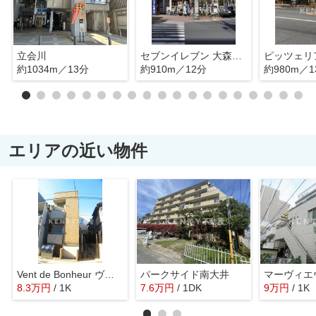
立会川
セブンイレブン 大森駅北店
ピッツェリ
約1034m／13分
約910m／12分
約980m／1
エリアの近い物件
Vent de Bonheur ヴァンドボヌール
パークサイド南大井
マーヴィエ
8.3
万
円
/ 1K
7.6
万
円
/ 1DK
9
万
円
/ 1K