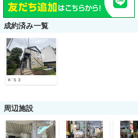
成約済み一覧
Ｋ’Ｓ３
周辺施設