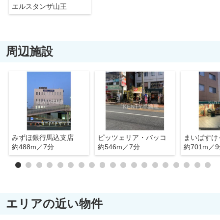
エルスタンザ山王
周辺施設
みずほ銀行馬込支店
ピッツェリア・バッコ
約488m／7分
約546m／7分
約701m／
エリアの近い物件