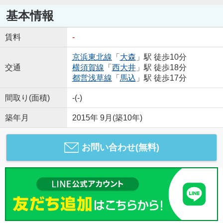
基本情報
賃料
-
京浜東北線
「
大森
」駅 徒歩10分
交通
横須賀線
「
西大井
」駅 徒歩18分
都営浅草線
「
馬込
」駅 徒歩17分
間取り(面積)
-(-)
築年月
2015年 9月(築10年)
お問い合わせ(無料)