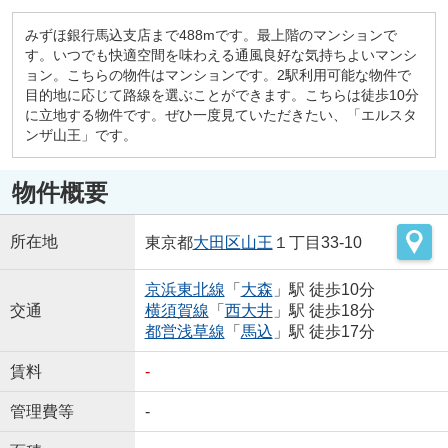
みずほ銀行馬込支店まで488mです。最上階のマンションで
す。いつでも快適空間を味わえる通風良好な気持ちよいマンシ
ョン。こちらの物件はマンションです。2駅利用可能な物件で
目的地に応じて路線を選ぶことができます。こちらは徒歩10分
に立地する物件です。ぜひ一度見ていただきたい、「エルスタ
ンザ山王」です。
物件概要
所在地
東京都
大田区
山王
１丁目33-10
京浜東北線
「
大森
」駅 徒歩10分
交通
横須賀線
「
西大井
」駅 徒歩18分
都営浅草線
「
馬込
」駅 徒歩17分
賃料
-
管理費等
-