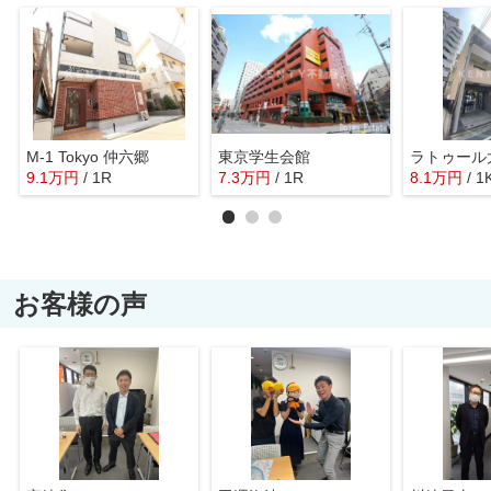
M-1 Tokyo 仲六郷
東京学生会館
ラトゥール
9.1
万
円
/ 1R
7.3
万
円
/ 1R
8.1
万
円
/ 1
お客様の声