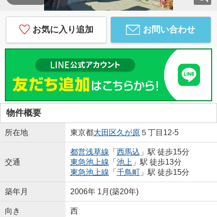
お気に入り追加
お問い合わせ
物件概要
所在地
東京都
大田区
久が原
５丁目12-5
都営浅草線
「
西馬込
」駅 徒歩15分
交通
東急池上線
「
池上
」駅 徒歩13分
東急池上線
「
千鳥町
」駅 徒歩15分
築年月
2006年 1月(築20年)
向き
西