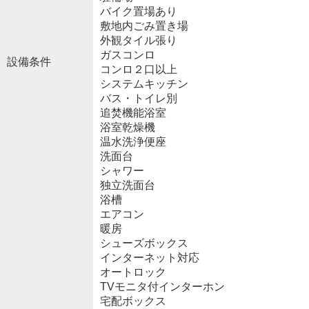
バイク置場あり
敷地内ごみ置き場
外観タイル張り
ガスコンロ
設備条件
コンロ２口以上
システムキッチン
バス・トイレ別
追焚機能浴室
浴室乾燥機
温水洗浄便座
洗面台
シャワー
独立洗面台
浴槽
エアコン
暖房
シューズボックス
インターネット対応
オートロック
TVモニタ付インターホン
宅配ボックス