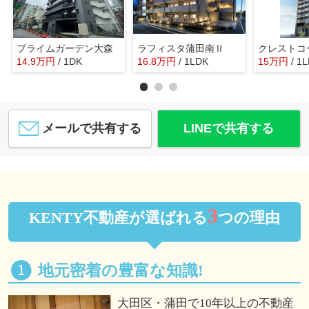
プライムガーデン大森
ラフィスタ蒲田南Ⅱ
クレストコ
14.9
万
円
/ 1DK
16.8
万
円
/ 1LDK
15
万
円
/ 1
メールで共有する
LINEで共有する
3
KENTY不動産が選ばれる
つの理由
地元密着の豊富な知識!
大田区・蒲田で10年以上の不動産