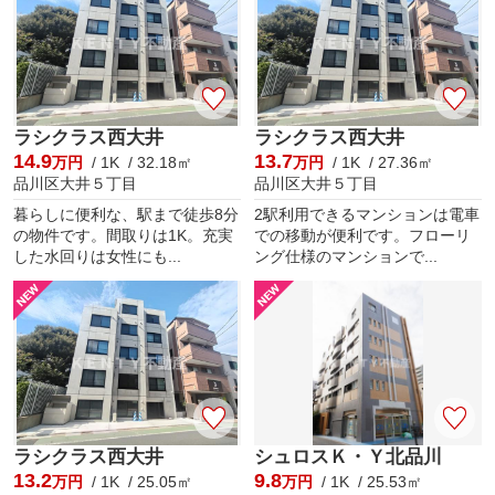
まずはご相談ください。
皆さまのご来店心よりお待ちしております。
【大田区蒲田駅周辺のご紹介】
大田区は東京23区で人口が3番目となり、人口増加ランキングでも3番目に多い
地域です。
ラシクラス西大井
ラシクラス西大井
人口の多い理由として、子育て支援に力を入れていることがあげられます。大
14.9
13.7
万円
/ 1K / 32.18㎡
万円
/ 1K / 27.36㎡
田区には、幼稚園・保育園・中学校までの教育施設がそろっています。
品川区大井５丁目
品川区大井５丁目
また、「子ども家庭支援施策・ひとり親家庭支援施策」も実施しており、子育
暮らしに便利な、駅まで徒歩8分
2駅利用できるマンションは電車
て中のファミリー向けの支援が充実しています。2022年には保育園の待機児童
の物件です。間取りは1K。充実
での移動が便利です。フローリ
0を2年連続で達成しています。
した水回りは女性にも...
ング仕様のマンションで...
このように大田区は子育てにやさしい街づくりに取り組んでいます。
蒲田駅周辺は子育て中のファミリーにとてもおすすめのエリアです。
大田区では蒲田駅が人気です。
人気の理由として、蒲田駅ではＪＲ京浜東北線、東急多摩川線、東急池上線、
約10分歩けば京急蒲田駅が使用でき、京浜急行本線、京浜急行空港線、最大5
路線等の多くの鉄道や駅を使用可能なことがあげられます。
京浜東北線は始発電車があり座って通勤できます。
蒲田駅は、羽田空港へのアクセスも良く、東口からは羽田空港直通のバスもあ
ラシクラス西大井
シュロスＫ・Ｙ北品川
ります。
13.2
9.8
万円
/ 1K / 25.05㎡
万円
/ 1K / 25.53㎡
都心にも空港にも近いのはここ蒲田だけです。