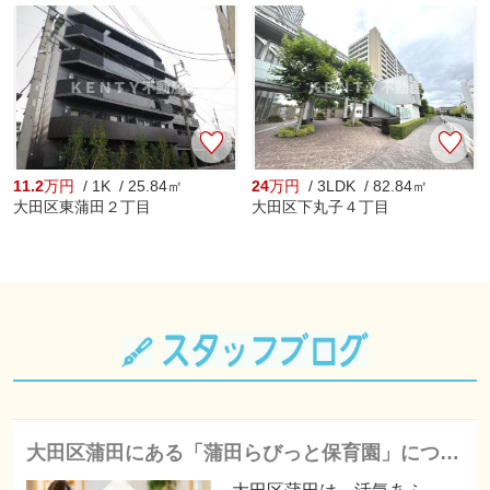
11.2
万円
/ 1K / 25.84㎡
24
万円
/ 3LDK / 82.84㎡
大田区東蒲田２丁目
大田区下丸子４丁目
大田区蒲田にある「蒲田らびっと保育園」について！保育内容もご紹介