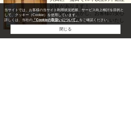
経験があります！
当サイトでは、お客様の当サイト利用状況把握、サービス向上検討を目的と
その経験を活かし、お客様の安心
して、クッキー（Cookie）を使用しています。
した住まい探しをサポートいたし
詳しくは、当社の
「Cookieの取扱いについて」
をご確認ください。
ます。
閉じる
きめ細かなサポートが強み!
不動産のことから、地域のこと、
なんでもご相談ください。
小さなことでも気軽に相談できる
不動産屋を目指し、 蒲田に根付い
た営業スタイルが強みです！
不動産のスペシャリストが対応!
不動産経験10年以上のスタッフが
多数在籍しているため
幅広い知識でお客様の「困った」