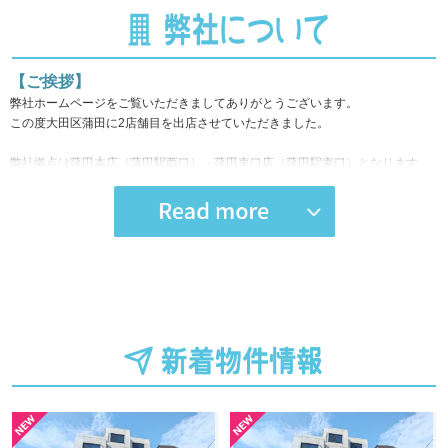
【ご挨拶】
弊社ホームページをご覧いただきましてありがとうございます。
この度大田区蒲田に2店舗目を出店させていただきました。
弊社拠点は蒲田本店（蒲田駅西口）・蒲田東口店（蒲田駅東口）となります。
蒲田・大田区エリアの不動産探しはＫＥＮＴＹ不動産へお任せください。
賃貸仲介を専業にしてきたスタッフが多数在籍しております。
ご案内時にはお住まいいただく大田区の蒲田駅周辺などのご説明もさせていた
だきます。
また、不動産の仲介をして終わりではなく、お住まいになられてからがお付き
合いだと思っております。
お客さま、家主さまとの信頼関係を築く仲介ができるようにスタッフ一同心掛
けております。
初期費用があまりない、入居日はまだ先、審査が不安などお悩みがあれば一緒
に考え理想に近い不動産をご紹介させていただきます。
当社ではクレジットカードで契約金決済可能です。ご要望等ございましたら、