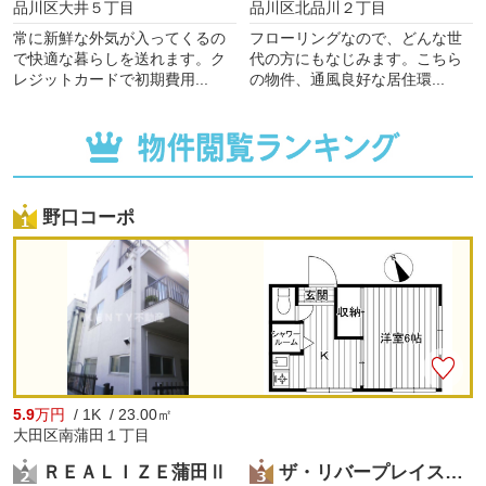
品川区大井５丁目
品川区北品川２丁目
蒲田駅東口駅前に大田区役所もありとても便利です。
蒲田駅西口にはサンライズ通り商店街が広がり、買い物施設が充実しておりま
常に新鮮な外気が入ってくるの
フローリングなので、どんな世
す。
で快適な暮らしを送れます。ク
代の方にもなじみます。こちら
駅前にはドン・キホーテ、温泉は黒湯、昔ながらの銭湯も多数あります。
レジットカードで初期費用...
の物件、通風良好な居住環...
ここだけでは伝えられない魅力がある街です。
そんな魅力のたくさんある大田区蒲田駅周辺で不動産探しするなら、ＫＥＮＴ
Ｙ不動産へぜひお立ち寄りください。
みなさまのご希望に合った不動産をお探しいたします。
代表取締役 染矢健人
野口コーポ
5.9
万円
/ 1K / 23.00㎡
大田区南蒲田１丁目
ＲＥＡＬＩＺＥ蒲田Ⅱ
ザ・リバープレイスセンターコート