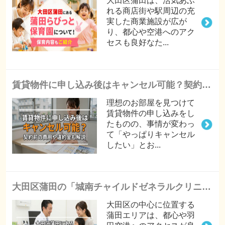
大田区蒲田は、活気あふ
れる商店街や駅周辺の充
実した商業施設が広が
り、都心や空港へのアク
セスも良好なた...
賃貸物件に申し込み後はキャンセル可能？契約前の費用や違約金も解説
理想のお部屋を見つけて
賃貸物件の申し込みをし
たものの、事情が変わっ
て「やっぱりキャンセル
したい」とお...
大田区蒲田の「城南チャイルドゼネラルクリニック」をご紹介！
大田区の中心に位置する
蒲田エリアは、都心や羽