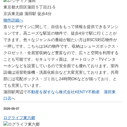
東京都大田区蒲田５丁目21-5
京浜東北線 蒲田駅 徒歩4分
物件詳細へ
造りとデザインに関して、自信をもって情報を提供できるマンシ
ョンです。高ニーズな駅近の物件で、徒歩4分で駅に行くことが
できます。色々なジャンルの番組が観たい方はBSCS対応物件が
一押しです。こちらは1Kの物件です。収納はシューズボックス・
クロゼット・全居室収納など豊富なので、広々と空間を利用する
ことも可能です。セキュリティ面は、オートロック・TVインタ
ーホンなどを設置しているので安全面でも優れております。室内
設備は浴室乾燥機・洗面化粧台など大変充実しております。共用
部には宅配ボックス・ゴミ出し24時間OKなどが揃っており、と
ても充実しています。
蒲田駅周辺で
不動産を探すなら株式会社KENTY不動産 蒲田東
口店
へ
2026-08-07
ログライフ東六郷