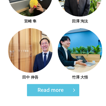
宮崎 隼
田澤 洵汰
田中 伸吾
竹澤 大悟