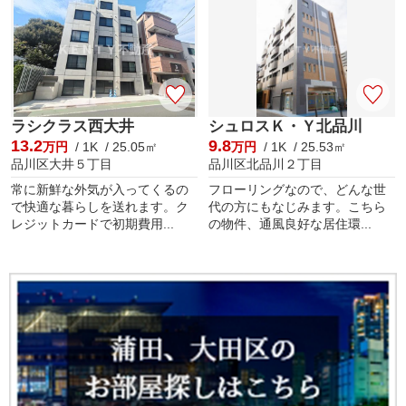
ラシクラス西大井
シュロスＫ・Ｙ北品川
13.2
9.8
万円
/ 1K / 25.05㎡
万円
/ 1K / 25.53㎡
品川区大井５丁目
品川区北品川２丁目
常に新鮮な外気が入ってくるの
フローリングなので、どんな世
で快適な暮らしを送れます。ク
代の方にもなじみます。こちら
レジットカードで初期費用...
の物件、通風良好な居住環...