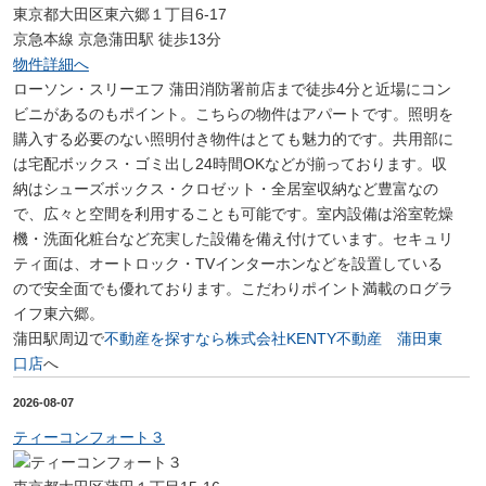
東京都大田区東六郷１丁目6-17
京急本線 京急蒲田駅 徒歩13分
物件詳細へ
ローソン・スリーエフ 蒲田消防署前店まで徒歩4分と近場にコン
ビニがあるのもポイント。こちらの物件はアパートです。照明を
購入する必要のない照明付き物件はとても魅力的です。共用部に
は宅配ボックス・ゴミ出し24時間OKなどが揃っております。収
納はシューズボックス・クロゼット・全居室収納など豊富なの
で、広々と空間を利用することも可能です。室内設備は浴室乾燥
機・洗面化粧台など充実した設備を備え付けています。セキュリ
ティ面は、オートロック・TVインターホンなどを設置している
ので安全面でも優れております。こだわりポイント満載のログラ
イフ東六郷。
蒲田駅周辺で
不動産を探すなら株式会社KENTY不動産 蒲田東
口店
へ
2026-08-07
ティーコンフォート３