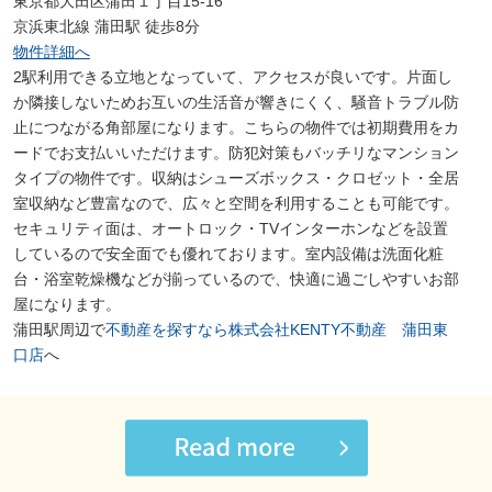
東京都大田区蒲田１丁目15-16
京浜東北線 蒲田駅 徒歩8分
物件詳細へ
2駅利用できる立地となっていて、アクセスが良いです。片面し
か隣接しないためお互いの生活音が響きにくく、騒音トラブル防
止につながる角部屋になります。こちらの物件では初期費用をカ
ードでお支払いいただけます。防犯対策もバッチリなマンション
タイプの物件です。収納はシューズボックス・クロゼット・全居
室収納など豊富なので、広々と空間を利用することも可能です。
セキュリティ面は、オートロック・TVインターホンなどを設置
しているので安全面でも優れております。室内設備は洗面化粧
台・浴室乾燥機などが揃っているので、快適に過ごしやすいお部
屋になります。
蒲田駅周辺で
不動産を探すなら株式会社KENTY不動産 蒲田東
口店
へ