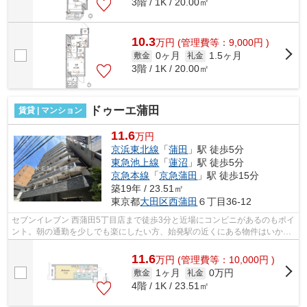
3階 / 1K / 20.00㎡
10.3
万
円
(管理費等：9,000円 )
0ヶ月
1.5ヶ月
敷金
礼金
3階 / 1K / 20.00㎡
ドゥーエ蒲田
賃貸 | マンション
11.6
万円
京浜東北線
「
蒲田
」駅 徒歩5分
東急池上線
「
蓮沼
」駅 徒歩5分
京急本線
「
京急蒲田
」駅 徒歩15分
築19年 / 23.51㎡
東京都
大田区
西蒲田
６丁目36-12
セブンイレブン 西蒲田5丁目店まで徒歩3分と近場にコンビニがあるのもポイ
ント。朝の通勤を少しでも楽にしたい方、始発駅の近くにある物件はいかが
ですか。こちらの物件はマンションで...
11.6
万
円
(管理費等：10,000円 )
1ヶ月
0万円
敷金
礼金
4階 / 1K / 23.51㎡