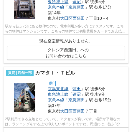
東急池上線
「
蓮沼
」駅 徒歩5分
京急本線
「
京急蒲田
」駅 徒歩17分
築14年
東京都
大田区
西蒲田
７丁目10－4
駅から徒歩7分にある物件なので、電車利用が多い方にオススメです。こち
らの物件はマンションです。こちらの物件では初期費用をカードでお支払い
いただけます。エレベーター付きの物件...
現在空室情報がありません。
「クレシア西蒲田」への
お問い合わせはこちら
カマタＩ・Ｔビル
賃貸 | 店舗一部
敷0
京浜東北線
「
蒲田
」駅 徒歩3分
東急池上線
「
蓮沼
」駅 徒歩9分
京急本線
「
京急蒲田
」駅 徒歩15分
築37年
東京都
大田区
西蒲田
７丁目
2駅利用できる立地となっていて、アクセスが良いです。場所が平坦なの
は、ランニングをする上で抑えたいポイントですね。周辺には、徒歩3分で
利用できる駅があります。初期費用をカー...