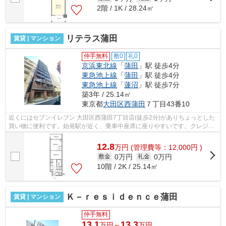
2階 / 1K / 28.24㎡
リテラス蒲田
賃貸 | マンション
仲手無料
敷0
礼0
京浜東北線
「
蒲田
」駅 徒歩4分
東急池上線
「
蒲田
」駅 徒歩4分
東急池上線
「
蓮沼
」駅 徒歩7分
築3年 / 25.14㎡
東京都
大田区
西蒲田
７丁目43番10
近くにはセブンイレブン 大田区西蒲田7丁目店(徒歩2分)がありちょっとした
買い物に便利です。始発駅が近く、乗車中座席に座りやすいです。クレジッ
トカードで初期費用がお支払いいただ...
12.8
万
円
(管理費等：12,000円 )
0万円
0万円
敷金
礼金
10階 / 2K / 25.14㎡
Ｋ－ｒｅｓｉｄｅｎｃｅ蒲田
賃貸 | マンション
仲手無料
13.1
13.3
万円～
万円