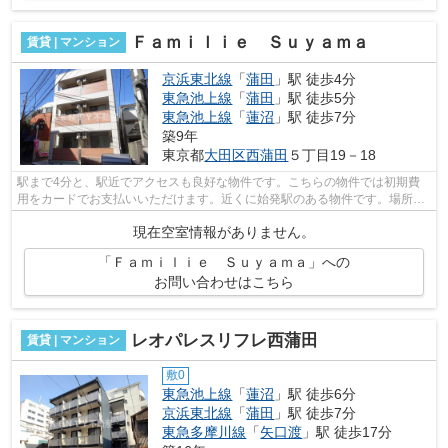
Ｆａｍｉｌｉｅ Ｓｕｙａｍａ
賃貸 | マンション
京浜東北線
「
蒲田
」駅 徒歩4分
東急池上線
「
蒲田
」駅 徒歩5分
東急池上線
「
蓮沼
」駅 徒歩7分
築9年
東京都
大田区
西蒲田
５丁目19－18
駅まで4分と、駅近でアクセスも良好な物件です。こちらの物件では初期費
用をカードでお支払いいただけます。近くに始発駅のある物件です。場所が
平坦なのは、ランニングをする上で抑え...
現在空室情報がありません。
「Ｆａｍｉｌｉｅ Ｓｕｙａｍａ」への
お問い合わせはこちら
レオパレスリフレ西蒲田
賃貸 | マンション
敷0
東急池上線
「
蓮沼
」駅 徒歩6分
京浜東北線
「
蒲田
」駅 徒歩7分
東急多摩川線
「
矢口渡
」駅 徒歩17分