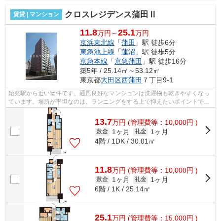
クロスレジデンス蒲田Ⅱ
賃貸 | マンション
11.8
25.1
万円～
万円
京浜東北線
「
蒲田
」駅 徒歩6分
東急池上線
「
蓮沼
」駅 徒歩5分
京急本線
「
京急蒲田
」駅 徒歩16分
築5年 / 25.14㎡～53.12㎡
東京都
大田区
西蒲田
７丁目9-1
始発駅から近い物件です。通風良好なマンションは洗濯物も乾きやすくなっ
ています。場所が平坦なのは、ランニングをする上で抑えたいポイントです
ね。防犯対策もバッチリなマンション...
13.7
万
円
(管理費等：10,000円 )
1ヶ月
1ヶ月
敷金
礼金
4階 / 1DK / 30.01㎡
11.8
万
円
(管理費等：10,000円 )
1ヶ月
1ヶ月
敷金
礼金
6階 / 1K / 25.14㎡
25.1
万
円
(管理費等：15,000円 )