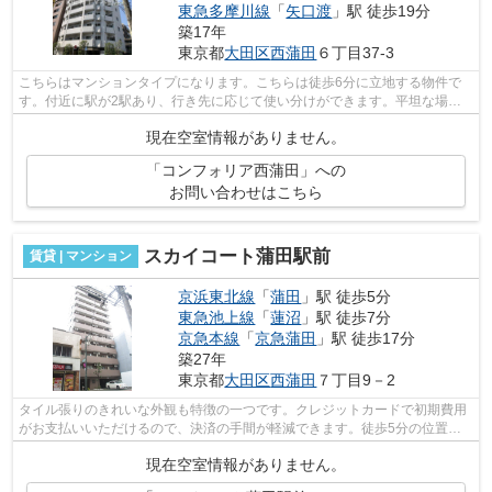
東急多摩川線
「
矢口渡
」駅 徒歩19分
築17年
東京都
大田区
西蒲田
６丁目37-3
こちらはマンションタイプになります。こちらは徒歩6分に立地する物件で
す。付近に駅が2駅あり、行き先に応じて使い分けができます。平坦な場所
にあるマンションなら毎日の移動も快適...
現在空室情報がありません。
「コンフォリア西蒲田」への
お問い合わせはこちら
スカイコート蒲田駅前
賃貸 | マンション
京浜東北線
「
蒲田
」駅 徒歩5分
東急池上線
「
蓮沼
」駅 徒歩7分
京急本線
「
京急蒲田
」駅 徒歩17分
築27年
東京都
大田区
西蒲田
７丁目9－2
タイル張りのきれいな外観も特徴の一つです。クレジットカードで初期費用
がお支払いいただけるので、決済の手間が軽減できます。徒歩5分の位置に
駅がある物件です。造りとデザインに関...
現在空室情報がありません。