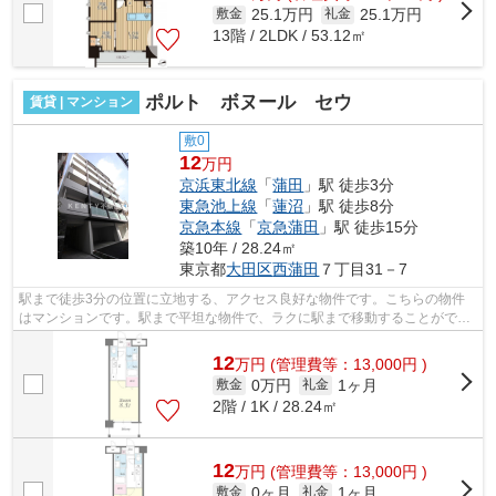
25.1万円
25.1万円
敷金
礼金
13階 / 2LDK / 53.12㎡
ポルト ボヌール セウ
賃貸 | マンション
敷0
12
万円
京浜東北線
「
蒲田
」駅 徒歩3分
東急池上線
「
蓮沼
」駅 徒歩8分
京急本線
「
京急蒲田
」駅 徒歩15分
築10年 / 28.24㎡
東京都
大田区
西蒲田
７丁目31－7
駅まで徒歩3分の位置に立地する、アクセス良好な物件です。こちらの物件
はマンションです。駅まで平坦な物件で、ラクに駅まで移動することができ
ます。ATMに行かずとも、初期費用や家...
12
万
円
(管理費等：13,000円 )
0万円
1ヶ月
敷金
礼金
2階 / 1K / 28.24㎡
12
万
円
(管理費等：13,000円 )
0ヶ月
1ヶ月
敷金
礼金