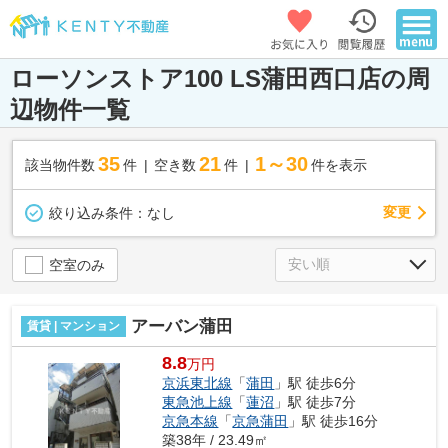
ローソンストア100 LS蒲田西口店の周
辺物件一覧
35
21
1～30
該当物件数
件
空き数
件
件を表示
変更
絞り込み条件：
なし
空室のみ
アーバン蒲田
賃貸 | マンション
8.8
万円
京浜東北線
「
蒲田
」駅 徒歩6分
東急池上線
「
蓮沼
」駅 徒歩7分
京急本線
「
京急蒲田
」駅 徒歩16分
築38年 / 23.49㎡