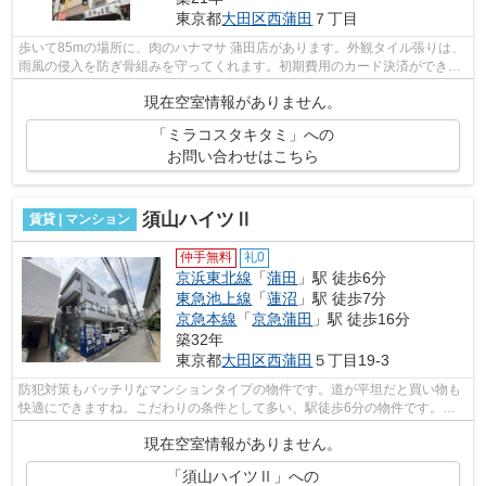
東京都
大田区
西蒲田
７丁目
歩いて85mの場所に、肉のハナマサ 蒲田店があります。外観タイル張りは、
雨風の侵入を防ぎ骨組みを守ってくれます。初期費用のカード決済ができま
す。場所が平坦なのは、ランニングを...
現在空室情報がありません。
「ミラコスタキタミ」への
お問い合わせはこちら
須山ハイツⅡ
賃貸 | マンション
仲手無料
礼0
京浜東北線
「
蒲田
」駅 徒歩6分
東急池上線
「
蓮沼
」駅 徒歩7分
京急本線
「
京急蒲田
」駅 徒歩16分
築32年
東京都
大田区
西蒲田
５丁目19-3
防犯対策もバッチリなマンションタイプの物件です。道が平坦だと買い物も
快適にできますね。こだわりの条件として多い、駅徒歩6分の物件です。最
上階の物件です。始発駅なので、通勤の...
現在空室情報がありません。
「須山ハイツⅡ」への