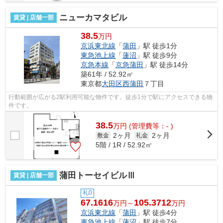
ニューカマタビル
賃貸 | 店舗一部
38.5
万円
京浜東北線
「
蒲田
」駅 徒歩1分
東急池上線
「
蓮沼
」駅 徒歩9分
京急本線
「
京急蒲田
」駅 徒歩14分
築61年 / 52.92㎡
東京都
大田区
西蒲田
７丁目
行動範囲が広がる2駅利用可能な物件です。徒歩1分で駅にアクセスできる物
件です。
38.5
万
円
(管理費等：- )
2ヶ月
2ヶ月
敷金
礼金
5階 / 1R / 52.92㎡
蒲田トーセイビルⅢ
賃貸 | 店舗一部
礼0
67.1616
105.3712
万円～
万円
京浜東北線
「
蒲田
」駅 徒歩4分
東急池上線
「
蓮沼
」駅 徒歩7分