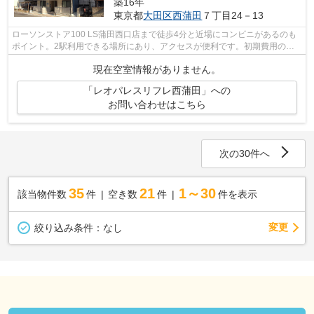
築16年
東京都
大田区
西蒲田
７丁目24－13
ローソンストア100 LS蒲田西口店まで徒歩4分と近場にコンビニがあるのも
ポイント。2駅利用できる場所にあり、アクセスが便利です。初期費用のカ
ード決済ができます。防犯対策もバッチ...
現在空室情報がありません。
「レオパレスリフレ西蒲田」への
お問い合わせはこちら
次の30件へ
35
21
1～30
該当物件数
件
空き数
件
件を表示
変更
絞り込み条件：
なし