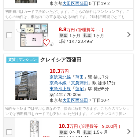
東京都
大田区
西蒲田
５丁目19-2
初期費用はカードで決済いただけます。こちらの物件はマンションです。こ
ちらの物件は、敷地内ごみ置き場のある物件です。2駅利用可能でとても利
便性の高い物件です。駅から徒歩6分に...
8.8
万
円
(管理費等：- )
1ヶ月
1ヶ月
敷金
礼金
1階 / 1K / 23.49㎡
クレイシア西蒲田
賃貸 | マンション
10.3
万円
京浜東北線
「
蒲田
」駅 徒歩7分
京急本線
「
京急蒲田
」駅 徒歩17分
東急池上線
「
蓮沼
」駅 徒歩5分
築14年 / 20.00㎡
東京都
大田区
西蒲田
７丁目10-4
物件から駅までは平坦な道なので、快適に移動できます。こちらのマンショ
ンでは初期費用をカードでお支払いいただけます。メンテナンスの手間いら
ずで嬉しい、外観タイル張りを採用し...
10.3
万
円
(管理費等：9,000円 )
0ヶ月
1.5ヶ月
敷金
礼金