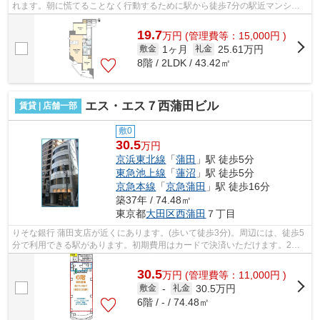
れます。朝に慌てることなく行動するために駅から徒歩7分の駅近マンショ
ンはいかがでしょうか。こちらの物件は...
19.7
万
円
(管理費等：15,000円 )
1ヶ月
25.61万円
敷金
礼金
8階 / 2LDK / 43.42㎡
エス・エス７西蒲田ビル
賃貸 | 店舗一部
敷0
30.5
万円
京浜東北線
「
蒲田
」駅 徒歩5分
東急池上線
「
蓮沼
」駅 徒歩5分
京急本線
「
京急蒲田
」駅 徒歩16分
築37年 / 74.48㎡
東京都
大田区
西蒲田
７丁目
りそな銀行 蒲田支店が近くにあります。(歩いて徒歩3分)。周辺には、徒歩5
分で利用できる駅があります。初期費用はカードで決済いただけます。2駅
利用できる場所にあるので利便性が高...
30.5
万
円
(管理費等：11,000円 )
30.5万円
敷金
-
礼金
6階 / - / 74.48㎡