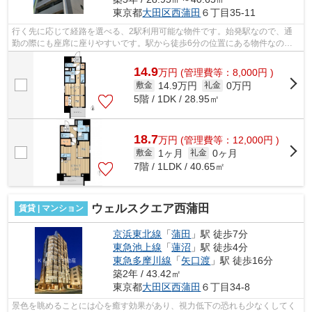
東京都
大田区
西蒲田
６丁目35-11
行く先に応じて経路を選べる、2駅利用可能な物件です。始発駅なので、通
勤の際にも座席に座りやすいです。駅から徒歩6分の位置にある物件なの
で、アクセスも良好です。こちらの物件は...
14.9
万
円
(管理費等：8,000円 )
14.9万円
0万円
敷金
礼金
5階 / 1DK / 28.95㎡
18.7
万
円
(管理費等：12,000円 )
1ヶ月
0ヶ月
敷金
礼金
7階 / 1LDK / 40.65㎡
ウェルスクエア西蒲田
賃貸 | マンション
京浜東北線
「
蒲田
」駅 徒歩7分
東急池上線
「
蓮沼
」駅 徒歩4分
東急多摩川線
「
矢口渡
」駅 徒歩16分
築2年 / 43.42㎡
東京都
大田区
西蒲田
６丁目34-8
景色を眺めることには心を癒す効果があり、視力低下の恐れも少なくしてく