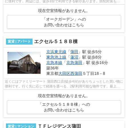
に便利です。周辺には、徒歩3分で利用できる駅があります。防犯対策もバ
ッチリなマンションタイプの物件です...
現在空室情報がありません。
「オークガーデン」への
お問い合わせはこちら
エクセル５１８Ｂ棟
賃貸 | アパート
京浜東北線
「
蒲田
」駅 徒歩5分
東急池上線
「
蓮沼
」駅 徒歩8分
京急本線
「
京急蒲田
」駅 徒歩16分
築36年
東京都
大田区
西蒲田
５丁目18－8
近くにはファミリーマート 蒲田西口店(徒歩4分)がありちょっとした買い物に
便利です。行く先に応じて経路を選べる、2駅利用可能な物件です。最上階
の物件です。始発駅に近いので、朝の...
現在空室情報がありません。
「エクセル５１８Ｂ棟」への
お問い合わせはこちら
ＴＦレジデンス蒲田
賃貸 | マンション