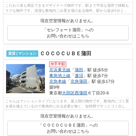
こだわり派も満足できるデザイナーズ物件です。駅まで平坦な場所で移動も
ラクな物件です。清潔な敷地内ごみ置き場のある物件。駅から徒歩5分とい
うアクセス良好な駅近物件はいかがです...
現在空室情報がありません。
「セレフォート蒲田」への
お問い合わせはこちら
ＣＯＣＯＣＵＢＥ蒲田
賃貸 | マンション
仲手半額
京浜東北線
「
蒲田
」駅 徒歩5分
東急池上線
「
蓮沼
」駅 徒歩7分
京急本線
「
京急蒲田
」駅 徒歩17分
築9年
東京都
大田区
西蒲田
６丁目20-6
こちらはマンションタイプになります。最上階の物件です。敷地内にゴミ置
き場を備えているので敷地外に出る必要が無く、短時間でサッとゴミ出しを
終えられます。徒歩5分で駅にアクセス...
現在空室情報がありません。
「ＣＯＣＯＣＵＢＥ蒲田」への
お問い合わせはこちら