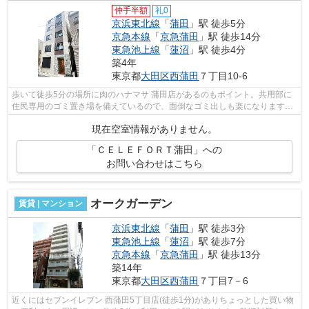
仲手半額
礼0
京浜東北線
「
蒲田
」駅 徒歩5分
京急本線
「
京急蒲田
」駅 徒歩14分
東急池上線
「
蓮沼
」駅 徒歩4分
築4年
東京都
大田区
西蒲田
７丁目10-6
歩いて徒歩5分の場所に肉のハナマサ 蒲田店があるのもポイント。共用部に
住民専用のゴミ置き場を備えているので、面倒なゴミ出しも楽になります。
風通しが良く、熱がこもりにくいので...
現在空室情報がありません。
「ＣＥＬＥＦＯＲＴ蒲田」への
お問い合わせはこちら
オークガーデン
賃貸 | マンション
京浜東北線
「
蒲田
」駅 徒歩3分
東急池上線
「
蓮沼
」駅 徒歩7分
京急本線
「
京急蒲田
」駅 徒歩13分
築14年
東京都
大田区
西蒲田
７丁目7－6
近くにはセブンイレブン 西蒲田5丁目店(徒歩1分)がありちょっとした買い物