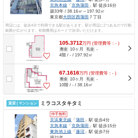
京急本線
「
京急蒲田
」駅 徒歩16分
築33年 / 38.16㎡～197.92㎡
東京都
大田区
西蒲田
７丁目
周辺には、徒歩4分で利用できる駅があります。駅が周辺に2つあるので行動
範囲が広がります。初期費用はカードで決済いただけます。
105.3712
万
円
(管理費等：- )
10ヶ月
敷金
礼金
-
4階 / - / 197.92㎡
67.1616
万
円
(管理費等：- )
10ヶ月
敷金
礼金
-
10階 / - / 38.16㎡
ミラコスタキタミ
賃貸 | マンション
仲手無料
京浜東北線
「
蒲田
」駅 徒歩4分
京急本線
「
京急蒲田
」駅 徒歩15分
東急池上線
「
蓮沼
」駅 徒歩7分
築21年