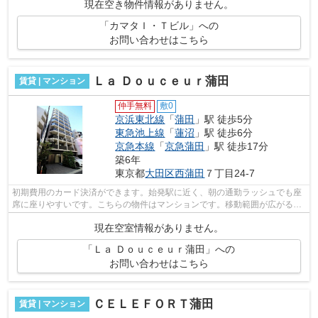
現在空き物件情報がありません。
「カマタＩ・Ｔビル」への
お問い合わせはこちら
Ｌａ Ｄｏｕｃｅｕｒ蒲田
賃貸 | マンション
仲手無料
敷0
京浜東北線
「
蒲田
」駅 徒歩5分
東急池上線
「
蓮沼
」駅 徒歩6分
京急本線
「
京急蒲田
」駅 徒歩17分
築6年
東京都
大田区
西蒲田
７丁目24-7
初期費用のカード決済ができます。始発駅に近く、朝の通勤ラッシュでも座
席に座りやすいです。こちらの物件はマンションです。移動範囲が広がる2
駅利用可能な物件です。徒歩5分の位置...
現在空室情報がありません。
「Ｌａ Ｄｏｕｃｅｕｒ蒲田」への
お問い合わせはこちら
ＣＥＬＥＦＯＲＴ蒲田
賃貸 | マンション