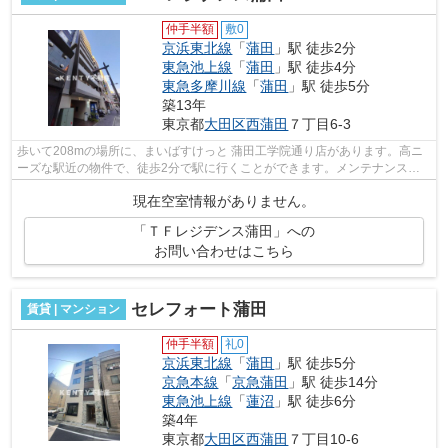
仲手半額
敷0
京浜東北線
「
蒲田
」駅 徒歩2分
東急池上線
「
蒲田
」駅 徒歩4分
東急多摩川線
「
蒲田
」駅 徒歩5分
築13年
東京都
大田区
西蒲田
７丁目6-3
歩いて208mの場所に、まいばすけっと 蒲田工学院通り店があります。高ニ
ーズな駅近の物件で、徒歩2分で駅に行くことができます。メンテナンスの
手間いらずで嬉しい、外観タイル張りを...
現在空室情報がありません。
「ＴＦレジデンス蒲田」への
お問い合わせはこちら
セレフォート蒲田
賃貸 | マンション
仲手半額
礼0
京浜東北線
「
蒲田
」駅 徒歩5分
京急本線
「
京急蒲田
」駅 徒歩14分
東急池上線
「
蓮沼
」駅 徒歩6分
築4年
東京都
大田区
西蒲田
７丁目10-6