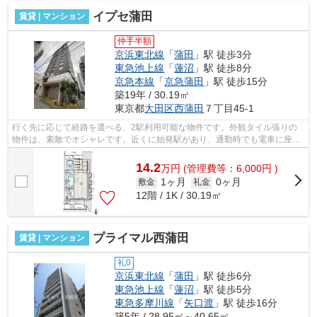
イプセ蒲田
賃貸 | マンション
仲手半額
京浜東北線
「
蒲田
」駅 徒歩3分
東急池上線
「
蓮沼
」駅 徒歩8分
京急本線
「
京急蒲田
」駅 徒歩15分
築19年 / 30.19㎡
東京都
大田区
西蒲田
７丁目45-1
行く先に応じて経路を選べる、2駅利用可能な物件です。外観タイル張りの
物件は、素敵でオシャレです。近くに始発駅があり、通勤時でも電車に座り
やすいです。場所が平坦なのは、ランニ...
14.2
万
円
(管理費等：6,000円 )
1ヶ月
0ヶ月
敷金
礼金
12階 / 1K / 30.19㎡
プライマル西蒲田
賃貸 | マンション
礼0
京浜東北線
「
蒲田
」駅 徒歩6分
東急池上線
「
蓮沼
」駅 徒歩5分
東急多摩川線
「
矢口渡
」駅 徒歩16分
築5年 / 28.95㎡～40.65㎡