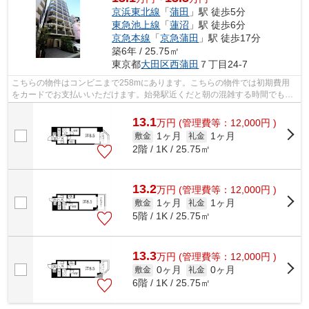
京浜東北線
「
蒲田
」駅 徒歩5分
東急池上線
「
蓮沼
」駅 徒歩6分
京急本線
「
京急蒲田
」駅 徒歩17分
築6年 / 25.75㎡
東京都
大田区
西蒲田
７丁目24-7
こちらの物件はコンビニまで258mにあります。こちらの物件では初期費用
をカードでお支払いいただけます。始発駅近くだと朝の混雑する時間でも電
車に座りやすいです。2駅利用可能でとて...
13.1
万
円
(管理費等：12,000円 )
1ヶ月
1ヶ月
敷金
礼金
2階 / 1K / 25.75㎡
13.2
万
円
(管理費等：12,000円 )
1ヶ月
1ヶ月
敷金
礼金
5階 / 1K / 25.75㎡
13.3
万
円
(管理費等：12,000円 )
0ヶ月
0ヶ月
敷金
礼金
6階 / 1K / 25.75㎡