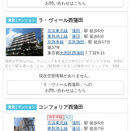
お問い合わせはこちら
ラ・ヴィール西蒲田
賃貸 | マンション
京浜東北線
「
蒲田
」駅 徒歩6分
東急池上線
「
蓮沼
」駅 徒歩6分
京急本線
「
京急蒲田
」駅 徒歩17分
築37年
東京都
大田区
西蒲田
７丁目9-11
場所が平坦なのは、ランニングをする上で抑えたいポイントですね。目的に
応じて駅を選べることが、2駅利用できるこの物件のメリットです。初期費
用をカードでお支払いいただけるので、...
現在空室情報がありません。
「ラ・ヴィール西蒲田」への
お問い合わせはこちら
コンフォリア西蒲田
賃貸 | マンション
仲手半額
礼0
京浜東北線
「
蒲田
」駅 徒歩6分
東急池上線
「
蓮沼
」駅 徒歩7分