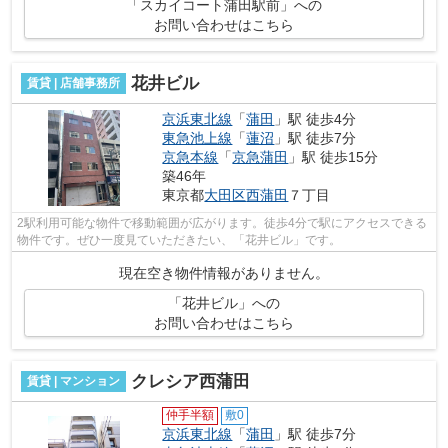
「スカイコート蒲田駅前」への
お問い合わせはこちら
花井ビル
賃貸 | 店舗事務所
京浜東北線
「
蒲田
」駅 徒歩4分
東急池上線
「
蓮沼
」駅 徒歩7分
京急本線
「
京急蒲田
」駅 徒歩15分
築46年
東京都
大田区
西蒲田
７丁目
2駅利用可能な物件で移動範囲が広がります。徒歩4分で駅にアクセスできる
物件です。ぜひ一度見ていただきたい、「花井ビル」です。
現在空き物件情報がありません。
「花井ビル」への
お問い合わせはこちら
クレシア西蒲田
賃貸 | マンション
仲手半額
敷0
京浜東北線
「
蒲田
」駅 徒歩7分