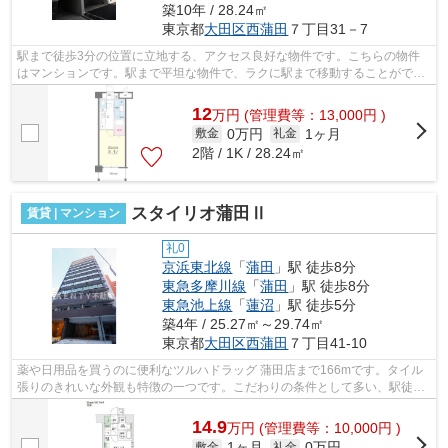
築10年 / 28.24㎡
東京都
大田区
西蒲田
７丁目31－7
駅まで徒歩3分の位置に立地する、アクセス良好な物件です。こちらの物件
はマンションです。駅まで平坦な物件で、ラクに駅まで移動することができ
ます。ATMに行かずとも、初期費用や家...
12
万
円
(管理費等：13,000円 )
0万円
1ヶ月
敷金
礼金
2階 / 1K / 28.24㎡
スタイリオ蒲田Ⅱ
賃貸 | マンション
礼0
京浜東北線
「
蒲田
」駅 徒歩8分
東急多摩川線
「
蒲田
」駅 徒歩8分
東急池上線
「
蓮沼
」駅 徒歩5分
築4年 / 25.27㎡～29.74㎡
東京都
大田区
西蒲田
７丁目41-10
薬や日用品を買うのに便利なツルハドラッグ 蒲田店まで166mです。タイル
張りのきれいな外観も特徴の一つです。こだわりの条件として多い、駅徒歩
8分の物件です。電車でのアクセスを快...
14.9
万
円
(管理費等：10,000円 )
1ヶ月
0万円
敷金
礼金