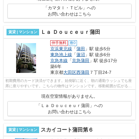
「カマタＩ・Ｔビル」への
お問い合わせはこちら
Ｌａ Ｄｏｕｃｅｕｒ蒲田
賃貸 | マンション
仲手無料
敷0
京浜東北線
「
蒲田
」駅 徒歩5分
東急池上線
「
蓮沼
」駅 徒歩6分
京急本線
「
京急蒲田
」駅 徒歩17分
築6年
東京都
大田区
西蒲田
７丁目24-7
初期費用のカード決済ができます。始発駅に近く、朝の通勤ラッシュでも座
席に座りやすいです。こちらの物件はマンションです。移動範囲が広がる2
駅利用可能な物件です。徒歩5分の位置...
現在空室情報がありません。
「Ｌａ Ｄｏｕｃｅｕｒ蒲田」への
お問い合わせはこちら
スカイコート蒲田第６
賃貸 | マンション