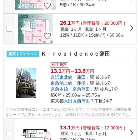
5階 / 1K / 30.34㎡
26.1
万
円
(管理費等：20,000円 )
1ヶ月
1ヶ月
敷金
礼金
12階 / 1LDK＋1S(納戸) / 60.68㎡
Ｋ－ｒｅｓｉｄｅｎｃｅ蒲田
賃貸 | マンション
仲手無料
13.1
13.6
万円～
万円
京浜東北線
「
蒲田
」駅 徒歩5分
東急池上線
「
蓮沼
」駅 徒歩6分
京急本線
「
京急蒲田
」駅 徒歩17分
築6年 / 25.60㎡～25.75㎡
東京都
大田区
西蒲田
７丁目24-7
こちらの物件はコンビニまで258mにあります。こちらの物件では初期費用
をカードでお支払いいただけます。始発駅近くだと朝の混雑する時間でも電
車に座りやすいです。2駅利用可能でとて...
13.1
万
円
(管理費等：12,000円 )
1ヶ月
1ヶ月
敷金
礼金
2階 / 1K / 25.75㎡