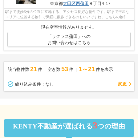
東京都
大田区
西蒲田
８丁目4-17
駅まで徒歩3分の位置に立地する、アクセス良好な物件です。駅まで平坦な
エリアに位置する物件で気軽に散歩できるのもいいですね。こちらの物件は
マンションです。初期費用をカードでお...
現在空室情報がありません。
「ラクラス蒲田」への
お問い合わせはこちら
21
53
1～21
該当物件数
件
空き数
件
件を表示
変更
絞り込み条件：
なし
3
KENTY不動産が選ばれる
つの理由