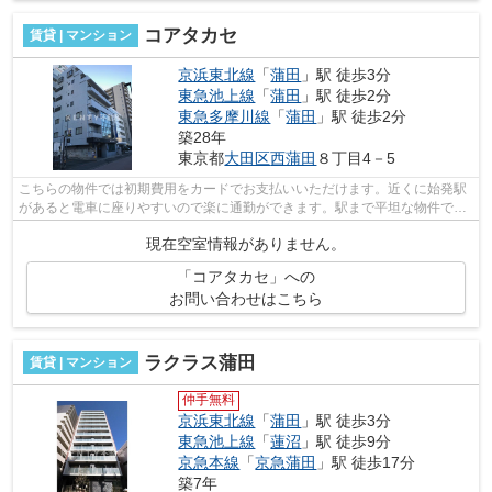
コアタカセ
賃貸 | マンション
京浜東北線
「
蒲田
」駅 徒歩3分
東急池上線
「
蒲田
」駅 徒歩2分
東急多摩川線
「
蒲田
」駅 徒歩2分
築28年
東京都
大田区
西蒲田
８丁目4－5
こちらの物件では初期費用をカードでお支払いいただけます。近くに始発駅
があると電車に座りやすいので楽に通勤ができます。駅まで平坦な物件で、
ラクに駅まで移動することができます...
現在空室情報がありません。
「コアタカセ」への
お問い合わせはこちら
ラクラス蒲田
賃貸 | マンション
仲手無料
京浜東北線
「
蒲田
」駅 徒歩3分
東急池上線
「
蓮沼
」駅 徒歩9分
京急本線
「
京急蒲田
」駅 徒歩17分
築7年