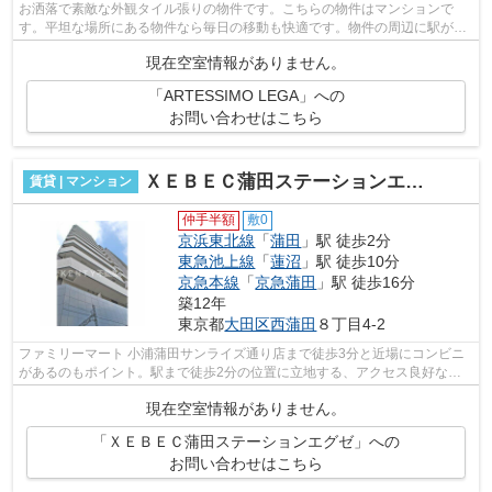
お洒落で素敵な外観タイル張りの物件です。こちらの物件はマンションで
す。平坦な場所にある物件なら毎日の移動も快適です。物件の周辺に駅が2
つあり、よく電車を利用する方にピッタリ...
現在空室情報がありません。
「ARTESSIMO LEGA」への
お問い合わせはこちら
ＸＥＢＥＣ蒲田ステーションエグゼ
賃貸 | マンション
仲手半額
敷0
京浜東北線
「
蒲田
」駅 徒歩2分
東急池上線
「
蓮沼
」駅 徒歩10分
京急本線
「
京急蒲田
」駅 徒歩16分
築12年
東京都
大田区
西蒲田
８丁目4-2
ファミリーマート 小浦蒲田サンライズ通り店まで徒歩3分と近場にコンビニ
があるのもポイント。駅まで徒歩2分の位置に立地する、アクセス良好な物
件です。駅まで平坦な場所で移動もラク...
現在空室情報がありません。
「ＸＥＢＥＣ蒲田ステーションエグゼ」への
お問い合わせはこちら