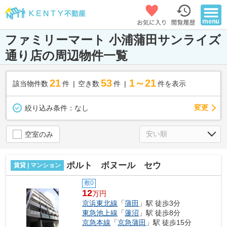
ファミリーマート 小浦蒲田サンライズ
通り店の周辺物件一覧
21
53
1～21
該当物件数
件
空き数
件
件を表示
変更
絞り込み条件：
なし
空室のみ
ポルト ボヌール セウ
賃貸 | マンション
敷0
12
万円
京浜東北線
「
蒲田
」駅 徒歩3分
東急池上線
「
蓮沼
」駅 徒歩8分
京急本線
「
京急蒲田
」駅 徒歩15分