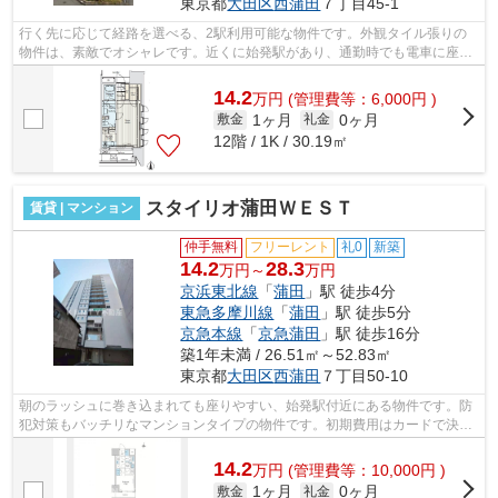
東京都
大田区
西蒲田
７丁目45-1
行く先に応じて経路を選べる、2駅利用可能な物件です。外観タイル張りの
物件は、素敵でオシャレです。近くに始発駅があり、通勤時でも電車に座り
やすいです。場所が平坦なのは、ランニ...
14.2
万
円
(管理費等：6,000円 )
1ヶ月
0ヶ月
敷金
礼金
12階 / 1K / 30.19㎡
スタイリオ蒲田ＷＥＳＴ
賃貸 | マンション
仲手無料
フリーレント
礼0
新築
14.2
28.3
万円～
万円
京浜東北線
「
蒲田
」駅 徒歩4分
東急多摩川線
「
蒲田
」駅 徒歩5分
京急本線
「
京急蒲田
」駅 徒歩16分
築1年未満 / 26.51㎡～52.83㎡
東京都
大田区
西蒲田
７丁目50-10
朝のラッシュに巻き込まれても座りやすい、始発駅付近にある物件です。防
犯対策もバッチリなマンションタイプの物件です。初期費用はカードで決済
いただけます。駅まで歩いてアクセス...
14.2
万
円
(管理費等：10,000円 )
1ヶ月
0ヶ月
敷金
礼金