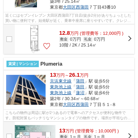
築3年 / 25.14㎡
東京都
大田区
西蒲田
７丁目43番10
近くにはセブンイレブン 大田区西蒲田7丁目店(徒歩2分)がありちょっとした
買い物に便利です。始発駅が近く、乗車中座席に座りやすいです。クレジッ
トカードで初期費用がお支払いいただ...
12.8
万
円
(管理費等：12,000円 )
0万円
0万円
敷金
礼金
10階 / 2K / 25.14㎡
Plumeria
賃貸 | マンション
13
26.1
万円～
万円
京浜東北線
「
蒲田
」駅 徒歩5分
東急池上線
「
蒲田
」駅 徒歩5分
東急池上線
「
蓮沼
」駅 徒歩6分
築2年 / 30.34㎡～60.68㎡
東京都
大田区
西蒲田
７丁目５１-８
こちらの物件は周辺に駅が2つあるので電車へのアクセスが便利な物件で
す。防犯対策もバッチリなマンションタイプの物件です。場所が平坦なの
は、ランニングをする上で抑えたいポイント...
13
万
円
(管理費等：10,000円 )
1ヶ月
1ヶ月
敷金
礼金