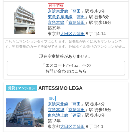
仲手半額
京浜東北線
「
蒲田
」駅 徒歩3分
東急多摩川線
「
蒲田
」駅 徒歩3分
京急本線
「
京急蒲田
」駅 徒歩16分
築35年
東京都
大田区
西蒲田
８丁目4-14
こちらはマンションタイプになります。始発駅が近くにあるマンションで
す。初期費用のカード決済ができます。外観タイル張りのマンションが好評
となっています。こちらはエレベーター...
現在空室情報がありません。
「エスコートハイム」への
お問い合わせはこちら
ARTESSIMO LEGA
賃貸 | マンション
敷0
京浜東北線
「
蒲田
」駅 徒歩4分
京急本線
「
京急蒲田
」駅 徒歩15分
東急池上線
「
蓮沼
」駅 徒歩8分
築13年
東京都
大田区
西蒲田
８丁目4-1