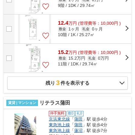
9階 / 1DK / 29.74㎡
12.4
万
円
(管理費等：10,000円 )
1ヶ月
0ヶ月
敷金
礼金
10階 / 1K / 25.27㎡
15.2
万
円
(管理費等：10,000円 )
15.2万円
0万円
敷金
礼金
11階 / 1DK / 29.74㎡
3
残り
件を表示する
リテラス蒲田
賃貸 | マンション
仲手無料
敷0
礼0
京浜東北線
「
蒲田
」駅 徒歩4分
東急池上線
「
蒲田
」駅 徒歩4分
東急池上線
「
蓮沼
」駅 徒歩7分