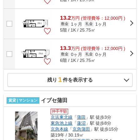
13.2
万
円
(管理費等：12,000円 )
1ヶ月
1ヶ月
敷金
礼金
5階 / 1K / 25.75㎡
13.3
万
円
(管理費等：12,000円 )
0ヶ月
0ヶ月
敷金
礼金
6階 / 1K / 25.75㎡
1
残り
件を表示する
イプセ蒲田
賃貸 | マンション
仲手半額
京浜東北線
「
蒲田
」駅 徒歩3分
東急池上線
「
蓮沼
」駅 徒歩8分
京急本線
「
京急蒲田
」駅 徒歩15分
築19年 / 30.19㎡