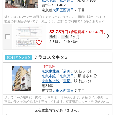
京急本線
「
京急蒲田
」駅 徒歩16分
築2年 / 49.46㎡
東京都
大田区
西蒲田
７丁目
近くの肉のハナマサ 蒲田店まで徒歩2分で行けます。周辺に駅が二つあり、
交通の利便性が高いです。周辺には、徒歩3分で利用できる駅があります。
初期費用はカードで決済いただけます。...
32.78
万
円
(管理費等：18,645円 )
2ヶ月
敷金
-
礼金
2-3階 / - / 49.46㎡
ミラコスタキタミ
賃貸 | マンション
仲手無料
京浜東北線
「
蒲田
」駅 徒歩4分
京急本線
「
京急蒲田
」駅 徒歩15分
東急池上線
「
蓮沼
」駅 徒歩7分
築21年
東京都
大田区
西蒲田
７丁目
歩いて85mの場所に、肉のハナマサ 蒲田店があります。外観タイル張りは、
雨風の侵入を防ぎ骨組みを守ってくれます。初期費用のカード決済ができま
す。場所が平坦なのは、ランニングを...
現在空室情報がありません。