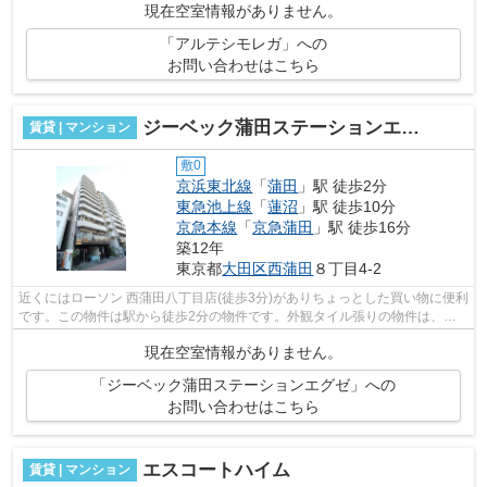
現在空室情報がありません。
「アルテシモレガ」への
お問い合わせはこちら
ジーベック蒲田ステーションエグゼ
賃貸 | マンション
敷0
京浜東北線
「
蒲田
」駅 徒歩2分
東急池上線
「
蓮沼
」駅 徒歩10分
京急本線
「
京急蒲田
」駅 徒歩16分
築12年
東京都
大田区
西蒲田
８丁目4-2
近くにはローソン 西蒲田八丁目店(徒歩3分)がありちょっとした買い物に便利
です。この物件は駅から徒歩2分の物件です。外観タイル張りの物件は、素
敵でオシャレです。日頃から電車をよ...
現在空室情報がありません。
「ジーベック蒲田ステーションエグゼ」への
お問い合わせはこちら
エスコートハイム
賃貸 | マンション