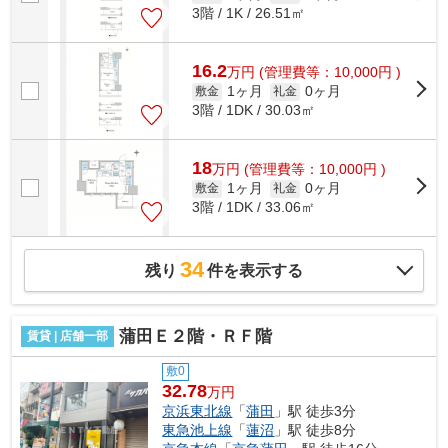
3階 / 1K / 26.51㎡
16.2
万
円
(管理費等：10,000円 )
1ヶ月
0ヶ月
敷金
礼金
3階 / 1DK / 30.03㎡
18
万
円
(管理費等：10,000円 )
1ヶ月
0ヶ月
敷金
礼金
3階 / 1DK / 33.06㎡
34
残り
件を表示する
蒲田Ｅ２階・ＲＦ階
賃貸 | 店舗一部
敷0
32.78
万円
京浜東北線
「
蒲田
」駅 徒歩3分
東急池上線
「
蓮沼
」駅 徒歩8分