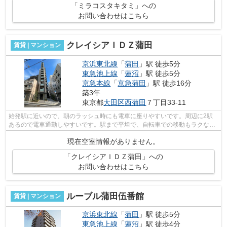
「ミラコスタキタミ」への
お問い合わせはこちら
クレイシアＩＤＺ蒲田
賃貸 | マンション
京浜東北線
「
蒲田
」駅 徒歩5分
東急池上線
「
蓮沼
」駅 徒歩5分
京急本線
「
京急蒲田
」駅 徒歩16分
築3年
東京都
大田区
西蒲田
７丁目33-11
始発駅に近いので、朝のラッシュ時にも電車に座りやすいです。周辺に2駅
あるので電車通勤しやすいです。駅まで平坦で、自転車での移動もラクな物
件です。駅まで歩いてアクセスできる、...
現在空室情報がありません。
「クレイシアＩＤＺ蒲田」への
お問い合わせはこちら
ルーブル蒲田伍番館
賃貸 | マンション
京浜東北線
「
蒲田
」駅 徒歩5分
東急池上線
「
蓮沼
」駅 徒歩4分