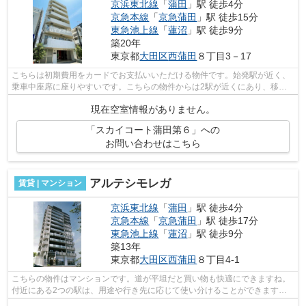
京浜東北線
「
蒲田
」駅 徒歩4分
京急本線
「
京急蒲田
」駅 徒歩15分
東急池上線
「
蓮沼
」駅 徒歩9分
築20年
東京都
大田区
西蒲田
８丁目3－17
こちらは初期費用をカードでお支払いいただける物件です。始発駅が近く、
乗車中座席に座りやすいです。こちらの物件からは2駅が近くにあり、移動
範囲も広がります。周辺には、徒歩4分...
現在空室情報がありません。
「スカイコート蒲田第６」への
お問い合わせはこちら
アルテシモレガ
賃貸 | マンション
京浜東北線
「
蒲田
」駅 徒歩4分
京急本線
「
京急蒲田
」駅 徒歩17分
東急池上線
「
蓮沼
」駅 徒歩9分
築13年
東京都
大田区
西蒲田
８丁目4-1
こちらの物件はマンションです。道が平坦だと買い物も快適にできますね。
付近にある2つの駅は、用途や行き先に応じて使い分けることができます。
独創的なデザイナーズ物件で、ご好評い...