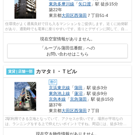
東急多摩川線
「
矢口渡
」駅 徒歩15分
築22年
東京都
大田区
西蒲田
７丁目51-4
住環境がよく通風良好で日も入るマンションをご提供します。近くに始発駅
があり、通勤時でも電車に座りやすいです。造りとデザインに関して、自信
をもって情報を提供できるマンション...
現在空室情報がありません。
「ルーブル蒲田伍番館」への
お問い合わせはこちら
カマタＩ・Ｔビル
賃貸 | 店舗一部
敷0
京浜東北線
「
蒲田
」駅 徒歩3分
東急池上線
「
蓮沼
」駅 徒歩9分
京急本線
「
京急蒲田
」駅 徒歩15分
築37年
東京都
大田区
西蒲田
７丁目
2駅利用できる立地となっていて、アクセスが良いです。場所が平坦なの
は、ランニングをする上で抑えたいポイントですね。周辺には、徒歩3分で
利用できる駅があります。初期費用をカー...
現在空き物件情報がありません。