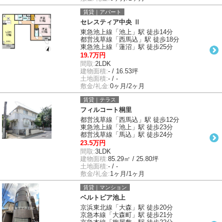
賃貸｜アパート
セレスティア中央 Ⅱ
東急池上線「池上」駅 徒歩14分
都営浅草線「西馬込」駅 徒歩18分
東急池上線「蓮沼」駅 徒歩25分
19.7万円
間取:
2LDK
建物面積:
- / 16.53坪
土地面積:
- / -
敷金/礼金:
0ヶ月/2ヶ月
賃貸｜テラス
フィルコート桐里
都営浅草線「西馬込」駅 徒歩12分
東急池上線「池上」駅 徒歩23分
都営浅草線「馬込」駅 徒歩24分
23.5万円
間取:
3LDK
建物面積:
85.29㎡ / 25.80坪
土地面積:
- / -
敷金/礼金:
1ヶ月/1ヶ月
賃貸｜マンション
ベルトピア池上
京浜東北線「大森」駅 徒歩20分
京急本線「大森町」駅 徒歩21分