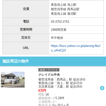
東急池上線 池上駅
交通
都営浅草線 西馬込駅
東急池上線 蓮沼駅
電話
03-3752-2751
営業時間
24時間営業
定休日
年中無休
https://loco.yahoo.co.jp/place/g-8wJ
URL
u_oAwCjU/
施設周辺の物件
賃貸｜アパート
クレイドル中央
都営浅草線「西馬込」駅 徒歩16分
東急池上線「池上」駅 徒歩21分
京浜東北線「大森」駅 徒歩26分
6万円
間取:
1K
建物面積:
- / 5.29坪
土地面積:
- / -
敷金/礼金:
0ヶ月/1ヶ月