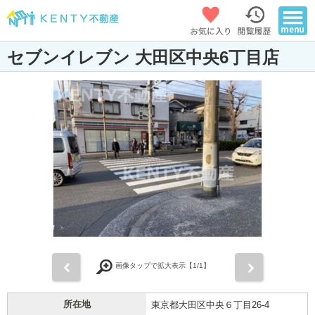
セブンイレブン 大田区中央6丁目店
前
次
画像タップで拡大表示【
1
/1】
所在地
東京都大田区中央６丁目26-4