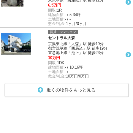
京急本線「梅屋敷」駅 徒歩22分
6.5万円
間取:
1R
建物面積:
- / 5.34坪
土地面積:
- / -
敷金/礼金:
1ヶ月/0ヶ月
賃貸｜マンション
セントラル大森
京浜東北線「大森」駅 徒歩19分
都営浅草線「西馬込」駅 徒歩19分
東急池上線「池上」駅 徒歩23分
10万円
間取:
1DK
建物面積:
- / 10.16坪
土地面積:
- / -
敷金/礼金:
10万円/0万円
近くの物件をもっと見る