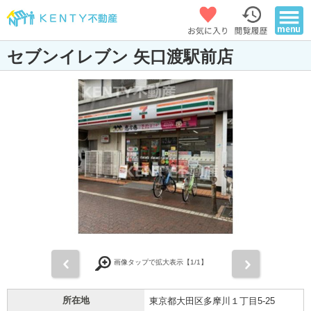
セブンイレブン 矢口渡駅前店
前
次
画像タップで拡大表示【
1
/1】
所在地
東京都大田区多摩川１丁目5-25