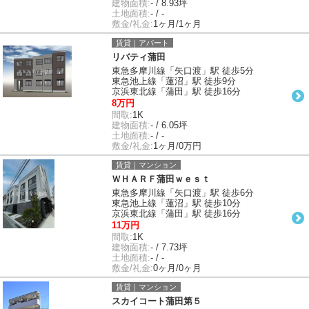
建物面積:
- / 8.93坪
土地面積:
- / -
敷金/礼金:
1ヶ月/1ヶ月
賃貸｜アパート
リバティ蒲田
東急多摩川線「矢口渡」駅 徒歩5分
東急池上線「蓮沼」駅 徒歩9分
京浜東北線「蒲田」駅 徒歩16分
8万円
間取:
1K
建物面積:
- / 6.05坪
土地面積:
- / -
敷金/礼金:
1ヶ月/0万円
賃貸｜マンション
ＷＨＡＲＦ蒲田ｗｅｓｔ
東急多摩川線「矢口渡」駅 徒歩6分
東急池上線「蓮沼」駅 徒歩10分
京浜東北線「蒲田」駅 徒歩16分
11万円
間取:
1K
建物面積:
- / 7.73坪
土地面積:
- / -
敷金/礼金:
0ヶ月/0ヶ月
賃貸｜マンション
スカイコート蒲田第５