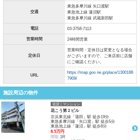
東急多摩川線 矢口渡駅
交通
東急池上線 蓮沼駅
東急多摩川線 武蔵新田駅
電話
03-3758-7113
営業時間
24時間営業
営業時間・定休日は変更となる場合
定休日
がございますので、ご来店前に店舗
にご確認ください。
https://map.goo.ne.jp/place/1300188
URL
7909/
施設周辺の物件
賃貸｜マンション
花こう第２ビル
京浜東北線「蒲田」駅 徒歩19分
東急多摩川線「矢口渡」駅 徒歩5分
東急池上線「蓮沼」駅 徒歩8分
8.5万円
間取:
1R