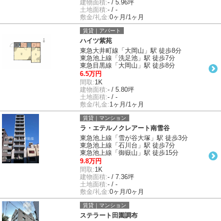
建物面積:
- / 5.96坪
土地面積:
- / -
敷金/礼金:
0ヶ月/1ヶ月
賃貸｜アパート
ハイツ紫苑
東急大井町線「大岡山」駅 徒歩8分
東急池上線「洗足池」駅 徒歩7分
東急目黒線「大岡山」駅 徒歩8分
6.5万円
間取:
1K
建物面積:
- / 5.80坪
土地面積:
- / -
敷金/礼金:
1ヶ月/1ヶ月
賃貸｜マンション
ラ・エテルノクレアート南雪谷
東急池上線「雪が谷大塚」駅 徒歩3分
東急池上線「石川台」駅 徒歩7分
東急池上線「御嶽山」駅 徒歩15分
9.8万円
間取:
1K
建物面積:
- / 7.36坪
土地面積:
- / -
敷金/礼金:
0ヶ月/0ヶ月
賃貸｜マンション
ステラート田園調布