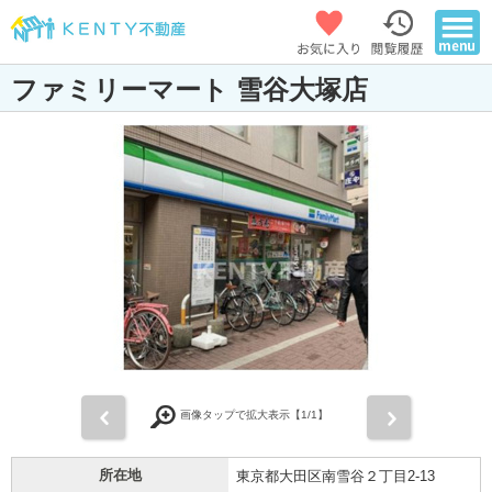
ファミリーマート 雪谷大塚店
前
次
画像タップで拡大表示【
1
/1】
所在地
東京都大田区南雪谷２丁目2-13