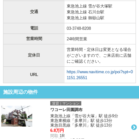
東急池上線 雪が谷大塚駅
交通
東急池上線 石川台駅
東急池上線 御嶽山駅
電話
03-3748-8208
営業時間
24時間営業
営業時間・定休日は変更となる場合
定休日
がございますので、ご来店前に店舗
にご確認ください。
https://www.navitime.co.jp/poi?spt=0
URL
1151.26551
施設周辺の物件
賃貸｜マンション
ワコーレ田園調布
東急池上線「雪が谷大塚」駅 徒歩9分
東急東横線「多摩川」駅 徒歩13分
東急目黒線「多摩川」駅 徒歩13分
6.8万円
間取:
1R