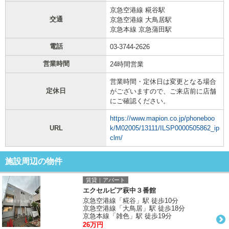
京急空港線 糀谷駅
交通
京急空港線 大鳥居駅
京急本線 京急蒲田駅
電話
03-3744-2626
営業時間
24時間営業
営業時間・定休日は変更となる場合
定休日
がございますので、ご来店前に店舗
にご確認ください。
https://www.mapion.co.jp/phoneboo
URL
k/M02005/13111/ILSP0000505862_ip
clm/
施設周辺の物件
賃貸｜アパート
エクセルピア萩中３番館
京急空港線「糀谷」駅 徒歩10分
京急空港線「大鳥居」駅 徒歩18分
京急本線「雑色」駅 徒歩19分
26万円