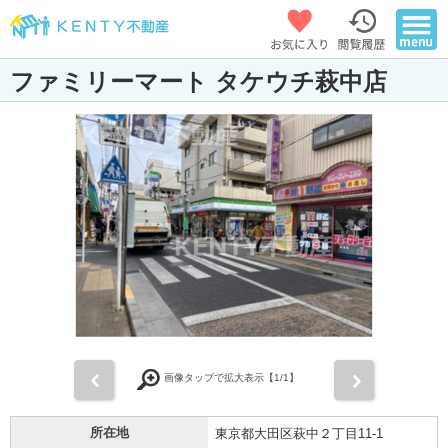
ファミリーマート タケウチ萩中店
前
次
画像タップで拡大表示【
1
/1】
所在地
東京都大田区萩中２丁目11-1