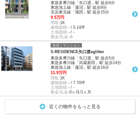
東急多摩川線「矢口渡」駅 徒歩6分
東急池上線「蓮沼」駅 徒歩8分
京浜東北線「蒲田」駅 徒歩15分
9.5万円
間取:
1K
建物面積:
- / 5.14坪
土地面積:
- / -
敷金/礼金:
-/-
賃貸｜マンション
S-RESIDENCE矢口渡aglitter
東急多摩川線「矢口渡」駅 徒歩5分
東急多摩川線「武蔵新田」駅 徒歩14分
東急池上線「蓮沼」駅 徒歩16分
11.9万円
間取:
1K
建物面積:
- / 7.70坪
土地面積:
- / -
敷金/礼金:
0ヶ月/1ヶ月
近くの物件をもっと見る