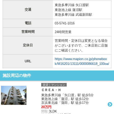
東急多摩川線 矢口渡駅
交通
東急池上線 蓮沼駅
東急多摩川線 武蔵新田駅
電話
03-5741-1016
営業時間
24時間営業
営業時間・定休日は変更となる場合
定休日
がございますので、ご来店前に店舗
にご確認ください。
https://www.mapion.co.jp/phoneboo
URL
k/M16201/13111/0000086618_100oa/
施設周辺の物件
賃貸｜マンション
ＣＲＥＡ・Ｈ
東急多摩川線「矢口渡」駅 徒歩5分
東急池上線「蓮沼」駅 徒歩12分
京浜東北線「蒲田」駅 徒歩17分
20万円
間取:
3LDK