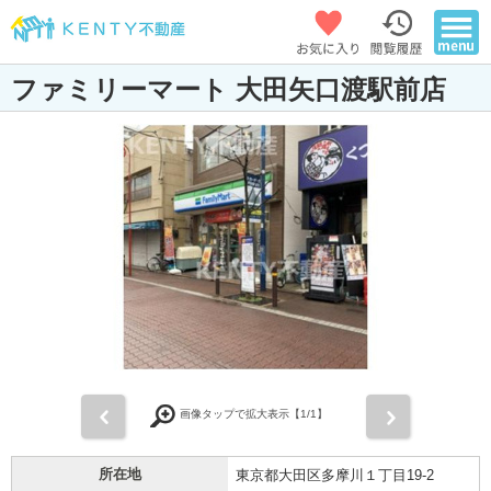
ファミリーマート 大田矢口渡駅前店
前
次
画像タップで拡大表示【
1
/1】
所在地
東京都大田区多摩川１丁目19-2