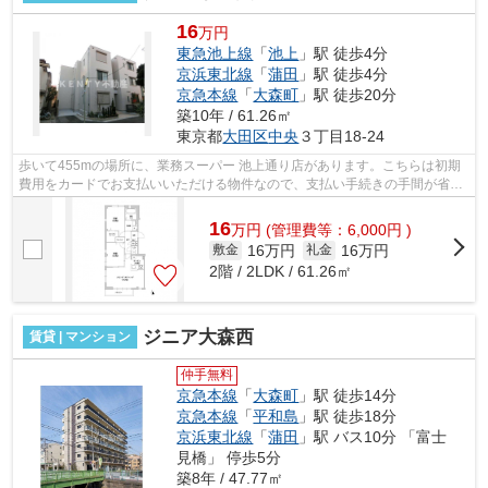
16
万円
東急池上線
「
池上
」駅 徒歩4分
京浜東北線
「
蒲田
」駅 徒歩4分
京急本線
「
大森町
」駅 徒歩20分
築10年 / 61.26㎡
東京都
大田区
中央
３丁目18-24
歩いて455mの場所に、業務スーパー 池上通り店があります。こちらは初期
費用をカードでお支払いいただける物件なので、支払い手続きの手間が省け
ます。こちらの物件はマンションです。...
16
万
円
(管理費等：6,000円 )
16万円
16万円
敷金
礼金
2階 / 2LDK / 61.26㎡
ジニア大森西
賃貸 | マンション
仲手無料
京急本線
「
大森町
」駅 徒歩14分
京急本線
「
平和島
」駅 徒歩18分
京浜東北線
「
蒲田
」駅 バス10分 「富士
見橋」 停歩5分
築8年 / 47.77㎡