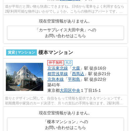
道が平坦だと買い物も快適にできますね。日頃から電車をよく利用するなら
2駅利用可能な物件はいかがでしょうか。こちらの物件はアパートです。こ
ちらの物件では初期費用をカードでお支...
現在空室情報がありません。
「カーサプレイス大田中央」への
お問い合わせはこちら
榎本マンション
賃貸 | マンション
仲手無料
礼0
京浜東北線
「
大森
」駅 徒歩16分
都営浅草線
「
西馬込
」駅 徒歩21分
京急本線
「
平和島
」駅 徒歩22分
築41年
東京都
大田区
中央
１丁目15-1
造りとデザインに関して、自信をもって情報を提供できるマンションです。
初期費用や家賃のカード決済で、月々の支払の手間を省けます。2駅利用で
きる立地となっていて、アクセスが良い...
現在空室情報がありません。
「榎本マンション」への
お問い合わせはこちら