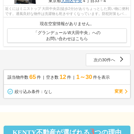
東京都
大田区
中央
４丁目33－4
近くにはミニストップ 大田中央店(徒歩2分)がありちょっとした買い物に便利
です。通風良好な物件は洗濯物も乾きやすくなっています。防犯対策もバッ
チリなマンションタイプの物件です...
現在空室情報がありません。
「グランデュールⅦ大田中央」への
お問い合わせはこちら
次の30件へ
65
12
1～30
該当物件数
件
空き数
件
件を表示
変更
絞り込み条件：
なし
3
KENTY不動産が選ばれる
つの理由