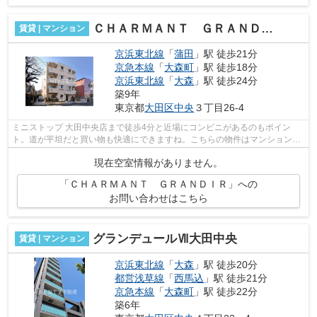
ＣＨＡＲＭＡＮＴ ＧＲＡＮＤＩＲ
賃貸 | マンション
京浜東北線
「
蒲田
」駅 徒歩21分
京急本線
「
大森町
」駅 徒歩18分
京浜東北線
「
大森
」駅 徒歩24分
築9年
東京都
大田区
中央
３丁目26-4
ミニストップ 大田中央店まで徒歩4分と近場にコンビニがあるのもポイン
ト。道が平坦だと買い物も快適にできますね。こちらの物件はマンションで
す。こちらの物件では初期費用をカード...
現在空室情報がありません。
「ＣＨＡＲＭＡＮＴ ＧＲＡＮＤＩＲ」への
お問い合わせはこちら
グランデュールⅦ大田中央
賃貸 | マンション
京浜東北線
「
大森
」駅 徒歩20分
都営浅草線
「
西馬込
」駅 徒歩21分
京急本線
「
大森町
」駅 徒歩22分
築6年