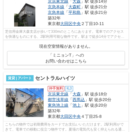
京浜東北線
「
大森
」駅 徒歩14分
京急本線
「
大森町
」駅 徒歩21分
京急本線
「
平和島
」駅 徒歩21分
築32年
東京都
大田区
中央
２丁目10-11
芝信用金庫大森支店が歩いて330mのところにあります。電車でのアクセス
を快適なものにする、2駅利用可能な物件です。駅まで徒歩14分でアクセス
可能な物件です。こちらの物件はアパート...
現在空室情報がありません。
「ミニョンT」への
お問い合わせはこちら
セントラルハイツ
賃貸 | アパート
仲手無料
礼0
京浜東北線
「
大森
」駅 徒歩18分
都営浅草線
「
西馬込
」駅 徒歩20分
東急池上線
「
池上
」駅 徒歩20分
築32年
東京都
大田区
中央
４丁目25-8
こちらの物件では初期費用をカードでお支払いいただけます。2駅利用がで
きて、電車での移動に役立つ物件です。夏場の電気代も安く抑えられる通風