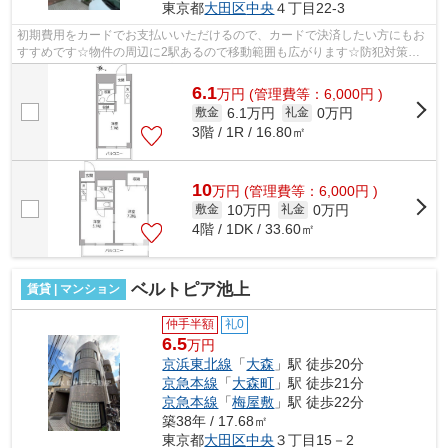
東京都
大田区
中央
４丁目22-3
初期費用をカードでお支払いいただけるので、カードで決済したい方にもお
すすめです☆物件の周辺に2駅あるので移動範囲も広がります☆防犯対策も
バッチリなマンションタイプの物件です☆...
6.1
万
円
(管理費等：6,000円 )
6.1万円
0万円
敷金
礼金
3階 / 1R / 16.80㎡
10
万
円
(管理費等：6,000円 )
10万円
0万円
敷金
礼金
4階 / 1DK / 33.60㎡
ベルトピア池上
賃貸 | マンション
仲手半額
礼0
6.5
万円
京浜東北線
「
大森
」駅 徒歩20分
京急本線
「
大森町
」駅 徒歩21分
京急本線
「
梅屋敷
」駅 徒歩22分
築38年 / 17.68㎡
東京都
大田区
中央
３丁目15－2