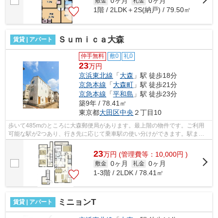
0ヶ月
0ヶ月
敷金
礼金
1階 / 2LDK＋2S(納戸) / 79.50㎡
Ｓｕｍｉｃａ大森
賃貸 | アパート
仲手無料
敷0
礼0
23
万円
京浜東北線
「
大森
」駅 徒歩18分
京急本線
「
大森町
」駅 徒歩21分
京急本線
「
平和島
」駅 徒歩23分
築9年 / 78.41㎡
東京都
大田区
中央
２丁目10
歩いて485mのところに大森郵便局があります。最上階の物件です。ご利用
可能な駅が2つあり、行き先に応じて乗車駅の使い分けができます。駅まで
平坦な場所で移動もラクな物件です。通風...
23
万
円
(管理費等：10,000円 )
0ヶ月
0ヶ月
敷金
礼金
1-3階 / 2LDK / 78.41㎡
ミニョンT
賃貸 | アパート