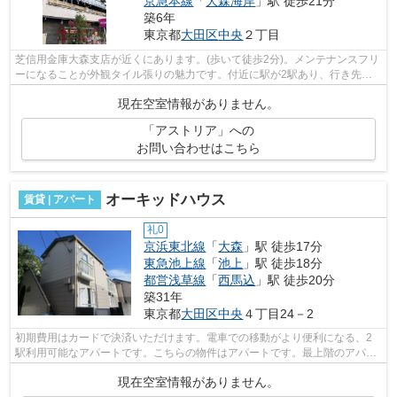
京急本線
「
大森海岸
」駅 徒歩21分
築6年
東京都
大田区
中央
２丁目
芝信用金庫大森支店が近くにあります。(歩いて徒歩2分)。メンテナンスフリ
ーになることが外観タイル張りの魅力です。付近に駅が2駅あり、行き先に
応じて使い分けができます。駅近くに...
現在空室情報がありません。
「アストリア」への
お問い合わせはこちら
オーキッドハウス
賃貸 | アパート
礼0
京浜東北線
「
大森
」駅 徒歩17分
東急池上線
「
池上
」駅 徒歩18分
都営浅草線
「
西馬込
」駅 徒歩20分
築31年
東京都
大田区
中央
４丁目24－2
初期費用はカードで決済いただけます。電車での移動がより便利になる、2
駅利用可能なアパートです。こちらの物件はアパートです。最上階のアパー
トです。気になるイチオシ物件情報：「...
現在空室情報がありません。