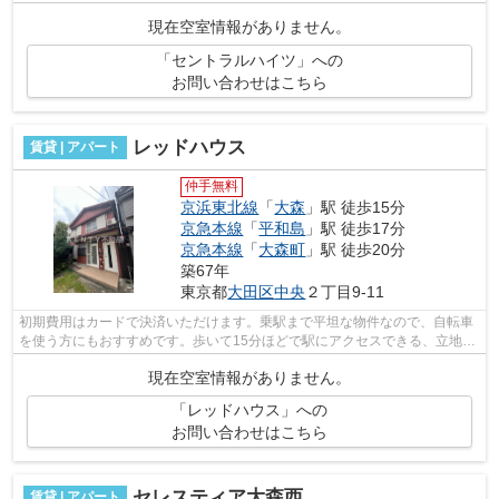
良好で快適な物件です。こちらの物件は...
現在空室情報がありません。
「セントラルハイツ」への
お問い合わせはこちら
レッドハウス
賃貸 | アパート
仲手無料
京浜東北線
「
大森
」駅 徒歩15分
京急本線
「
平和島
」駅 徒歩17分
京急本線
「
大森町
」駅 徒歩20分
築67年
東京都
大田区
中央
２丁目9-11
初期費用はカードで決済いただけます。乗駅まで平坦な物件なので、自転車
を使う方にもおすすめです。歩いて15分ほどで駅にアクセスできる、立地の
良さも魅力の物件です。こちらの物件...
現在空室情報がありません。
「レッドハウス」への
お問い合わせはこちら
セレスティア大森西
賃貸 | アパート