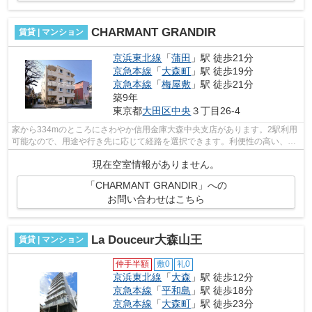
CHARMANT GRANDIR
賃貸 | マンション
京浜東北線
「
蒲田
」駅 徒歩21分
京急本線
「
大森町
」駅 徒歩19分
京急本線
「
梅屋敷
」駅 徒歩21分
築9年
東京都
大田区
中央
３丁目26-4
家から334mのところにさわやか信用金庫大森中央支店があります。2駅利用
可能なので、用途や行き先に応じて経路を選択できます。利便性の高い、敷
地内ゴミ置き場が付いています。こちら...
現在空室情報がありません。
「CHARMANT GRANDIR」への
お問い合わせはこちら
La Douceur大森山王
賃貸 | マンション
仲手半額
敷0
礼0
京浜東北線
「
大森
」駅 徒歩12分
京急本線
「
平和島
」駅 徒歩18分
京急本線
「
大森町
」駅 徒歩23分