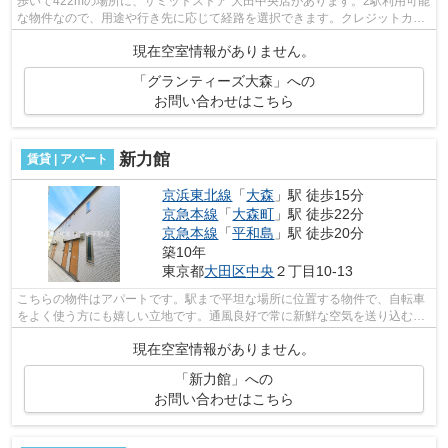
歩いて422mの場所に、サミットストア 大田中央店があります。2駅利用可能
な物件なので、用途や行き先に応じて経路を選択できます。クレジットカー
ドで初期費用がお支払いいただけるの...
現在空室情報がありません。
「グランティーズ大森」への
お問い合わせはこちら
新力館
賃貸 | アパート
京浜東北線
「
大森
」駅 徒歩15分
京急本線
「
大森町
」駅 徒歩22分
京急本線
「
平和島
」駅 徒歩20分
築10年
東京都
大田区
中央
２丁目10-13
こちらの物件はアパートです。駅まで平坦な場所に位置する物件で、自転車
をよく使う方にも嬉しい立地です。通風良好で常に新鮮な空気を送り込むア
パートをご案内します。初期費用をカ...
現在空室情報がありません。
「新力館」への
お問い合わせはこちら