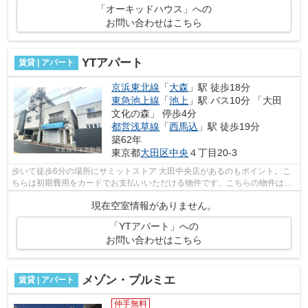
「オーキッドハウス」への
お問い合わせはこちら
YTアパート
賃貸 | アパート
京浜東北線
「
大森
」駅 徒歩18分
東急池上線
「
池上
」駅 バス10分 「大田
文化の森」 停歩4分
都営浅草線
「
西馬込
」駅 徒歩19分
築62年
東京都
大田区
中央
４丁目20-3
歩いて徒歩6分の場所にサミットストア 大田中央店があるのもポイント。こ
ちらは初期費用をカードでお支払いいただける物件です。こちらの物件はア
パートです。通風良好の涼しく気持ち...
現在空室情報がありません。
「YTアパート」への
お問い合わせはこちら
メゾン・プルミエ
賃貸 | アパート
仲手無料