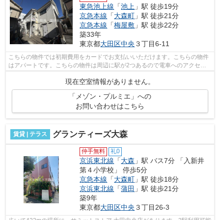
東急池上線
「
池上
」駅 徒歩19分
京急本線
「
大森町
」駅 徒歩21分
京急本線
「
梅屋敷
」駅 徒歩22分
築33年
東京都
大田区
中央
３丁目6-11
こちらの物件では初期費用をカードでお支払いいただけます。こちらの物件
はアパートです。こちらの物件は周辺に駅が2つあるので電車へのアクセス
が便利な物件です。場所が平坦なのは、...
現在空室情報がありません。
「メゾン・プルミエ」への
お問い合わせはこちら
グランティーズ大森
賃貸 | テラス
仲手無料
礼0
京浜東北線
「
大森
」駅 バス7分 「入新井
第４小学校」 停歩5分
京急本線
「
大森町
」駅 徒歩18分
京浜東北線
「
蒲田
」駅 徒歩21分
築9年
東京都
大田区
中央
３丁目26-3