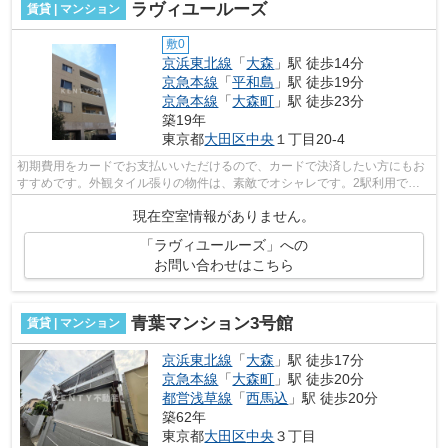
ラヴィユールーズ
賃貸 | マンション
敷0
京浜東北線
「
大森
」駅 徒歩14分
京急本線
「
平和島
」駅 徒歩19分
京急本線
「
大森町
」駅 徒歩23分
築19年
東京都
大田区
中央
１丁目20-4
初期費用をカードでお支払いいただけるので、カードで決済したい方にもお
すすめです。外観タイル張りの物件は、素敵でオシャレです。2駅利用でき
る場所にあり、行き先に合わせて使い分...
現在空室情報がありません。
「ラヴィユールーズ」への
お問い合わせはこちら
青葉マンション3号館
賃貸 | マンション
京浜東北線
「
大森
」駅 徒歩17分
京急本線
「
大森町
」駅 徒歩20分
都営浅草線
「
西馬込
」駅 徒歩20分
築62年
東京都
大田区
中央
３丁目