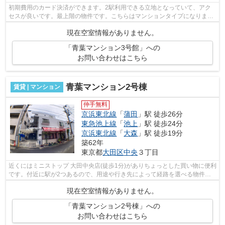
初期費用のカード決済ができます。2駅利用できる立地となっていて、アク
セスが良いです。最上階の物件です。こちらはマンションタイプになりま
す。乗駅まで平坦な物件なので、自転車を...
現在空室情報がありません。
「青葉マンション3号館」への
お問い合わせはこちら
青葉マンション2号棟
賃貸 | マンション
仲手無料
京浜東北線
「
蒲田
」駅 徒歩26分
東急池上線
「
池上
」駅 徒歩24分
京浜東北線
「
大森
」駅 徒歩19分
築62年
東京都
大田区
中央
３丁目
近くにはミニストップ 大田中央店(徒歩1分)がありちょっとした買い物に便利
です。付近に駅が2つあるので、用途や行き先によって経路を選べる物件で
す。こちらのマンションでは初期費用...
現在空室情報がありません。
「青葉マンション2号棟」への
お問い合わせはこちら