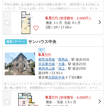
平坦な場所にある物件なら毎日の移動も快適です。2駅利用できる立地とな
っていて、アクセスが良いです。こちらの物件はマンションです。タイル張
りのきれいな外観も特徴の一つです。こ...
6.5
万
円
(管理費等：3,000円 )
1ヶ月
0ヶ月
敷金
礼金
1階 / 1R / 17.68㎡
サンハウス中央
賃貸 | アパート
敷0
9.5
万円
都営浅草線
「
西馬込
」駅 徒歩16分
京浜東北線
「
大森
」駅 徒歩21分
東急池上線
「
池上
」駅 徒歩23分
築18年 / 21.81㎡
東京都
大田区
中央
４丁目5番8
近くにはファミリーマート 環七南馬込三丁目店(徒歩7分)がありちょっとした
買い物に便利です。初期費用をカードでお支払いいただけるので、カードで
決済したい方にもおすすめです。通...
9.5
万
円
(管理費等：4,000円 )
1.5ヶ月
敷金
-
礼金