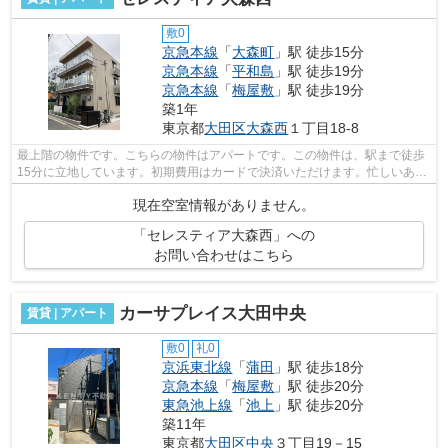
敷0
京急本線
「
大森町
」駅 徒歩15分
京急本線
「
平和島
」駅 徒歩19分
京急本線
「
梅屋敷
」駅 徒歩19分
築1年
東京都
大田区
大森西
１丁目18-8
最上階の物件です。こちらの物件はアパートです。この物件は、駅まで徒歩
15分に立地しています。初期費用はカードで決済いただけます。忙しいあな
たの味方の、敷地内ごみ置き場つきの...
現在空室情報がありません。
「セレスティア大森西」への
お問い合わせはこちら
カーサプレイス大田中央
賃貸 | アパート
敷0
礼0
京浜東北線
「
蒲田
」駅 徒歩18分
京急本線
「
梅屋敷
」駅 徒歩20分
東急池上線
「
池上
」駅 徒歩20分
築11年
東京都
大田区
中央
３丁目19－15