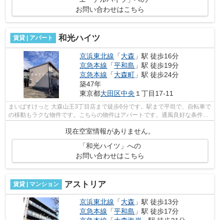
お問い合わせはこちら
和光ハイツ
賃貸 | アパート
京浜東北線
「
大森
」駅 徒歩16分
京急本線
「
平和島
」駅 徒歩19分
京急本線
「
大森町
」駅 徒歩24分
築47年
東京都
大田区
中央
１丁目17-11
まいばすけっと 大森山王3丁目店まで徒歩6分です。駅まで平坦で、自転車で
の移動もラクな物件です。こちらの物件はアパートです。通風良好な条件は
健康面でも大切です。そんな観点から...
現在空室情報がありません。
「和光ハイツ」への
お問い合わせはこちら
アストリア
賃貸 | マンション
京浜東北線
「
大森
」駅 徒歩13分
京急本線
「
平和島
」駅 徒歩17分