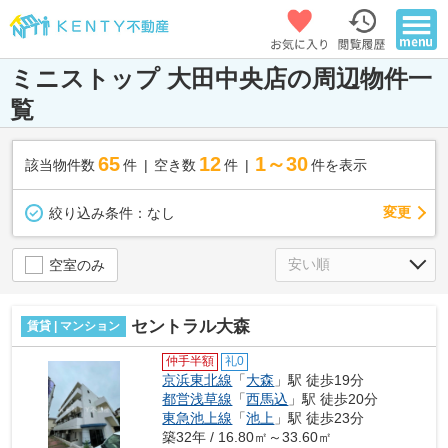
ミニストップ 大田中央店の周辺物件一
覧
65
12
1～30
該当物件数
件
空き数
件
件を表示
変更
絞り込み条件：
なし
空室のみ
セントラル大森
賃貸 | マンション
仲手半額
礼0
京浜東北線
「
大森
」駅 徒歩19分
都営浅草線
「
西馬込
」駅 徒歩20分
東急池上線
「
池上
」駅 徒歩23分
築32年 / 16.80㎡～33.60㎡