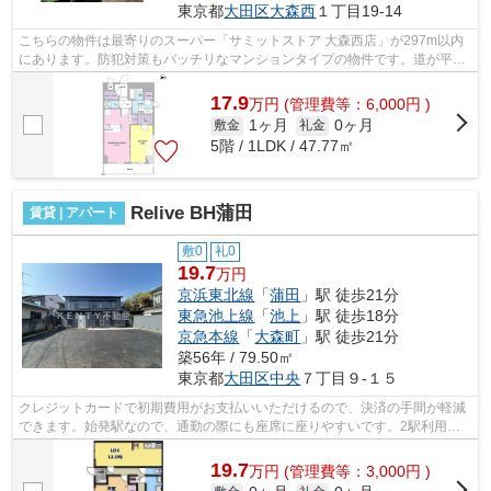
東京都
大田区
大森西
１丁目19-14
こちらの物件は最寄りのスーパー「サミットストア 大森西店」が297m以内
にあります。防犯対策もバッチリなマンションタイプの物件です。道が平坦
だと買い物も快適にできますね。お使い...
17.9
万
円
(管理費等：6,000円 )
1ヶ月
0ヶ月
敷金
礼金
5階 / 1LDK / 47.77㎡
Relive BH蒲田
賃貸 | アパート
敷0
礼0
19.7
万円
京浜東北線
「
蒲田
」駅 徒歩21分
東急池上線
「
池上
」駅 徒歩18分
京急本線
「
大森町
」駅 徒歩21分
築56年 / 79.50㎡
東京都
大田区
中央
７丁目９-１５
クレジットカードで初期費用がお支払いいただけるので、決済の手間が軽減
できます。始発駅なので、通勤の際にも座席に座りやすいです。2駅利用可
能な物件で目的地に応じて路線を選ぶこ...
19.7
万
円
(管理費等：3,000円 )