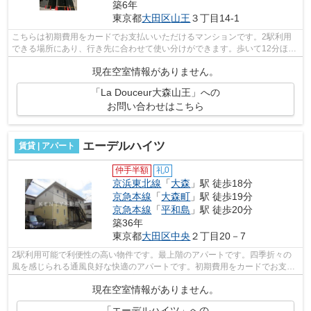
築6年
東京都
大田区
山王
３丁目14-1
こちらは初期費用をカードでお支払いいただけるマンションです。2駅利用
できる場所にあり、行き先に合わせて使い分けができます。歩いて12分ほど
で駅にアクセスできる、立地の良さも魅...
現在空室情報がありません。
「La Douceur大森山王」への
お問い合わせはこちら
エーデルハイツ
賃貸 | アパート
仲手半額
礼0
京浜東北線
「
大森
」駅 徒歩18分
京急本線
「
大森町
」駅 徒歩19分
京急本線
「
平和島
」駅 徒歩20分
築36年
東京都
大田区
中央
２丁目20－7
2駅利用可能で利便性の高い物件です。最上階のアパートです。四季折々の
風を感じられる通風良好な快適のアパートです。初期費用をカードでお支払
いいただけるので、カードで決済したい...
現在空室情報がありません。
「エーデルハイツ」への