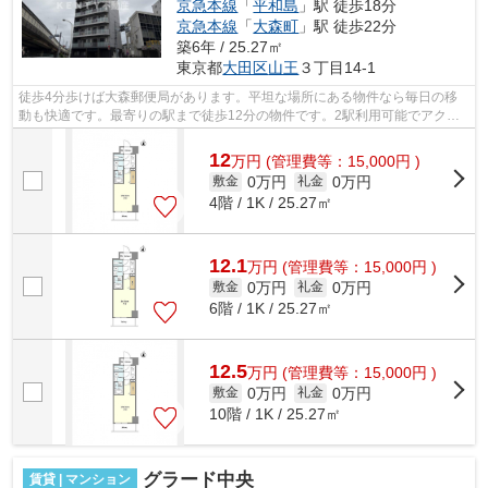
京急本線
「
平和島
」駅 徒歩18分
京急本線
「
大森町
」駅 徒歩22分
築6年 / 25.27㎡
東京都
大田区
山王
３丁目14-1
徒歩4分歩けば大森郵便局があります。平坦な場所にある物件なら毎日の移
動も快適です。最寄りの駅まで徒歩12分の物件です。2駅利用可能でアクセ
スの良い物件です。こちらは初期費用を...
12
万
円
(管理費等：15,000円 )
0万円
0万円
敷金
礼金
4階 / 1K / 25.27㎡
12.1
万
円
(管理費等：15,000円 )
0万円
0万円
敷金
礼金
6階 / 1K / 25.27㎡
12.5
万
円
(管理費等：15,000円 )
0万円
0万円
敷金
礼金
10階 / 1K / 25.27㎡
グラード中央
賃貸 | マンション