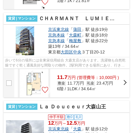
1階 / 1K / 21.81㎡
ＣＨＡＲＭＡＮＴ ＬＵＭＩＥＲＥ
賃貸 | マンション
京浜東北線
「
蒲田
」駅 徒歩19分
京急本線
「
大森町
」駅 徒歩18分
京急本線
「
梅屋敷
」駅 徒歩22分
築13年 / 34.64㎡
東京都
大田区
中央
３丁目20-12
歩いて6分の場所には全東栄信用組合 大森支店があります。洗濯物も自然乾
燥ですぐ乾く通風良好な間取りの物件。2駅利用できる場所にあり、行き先
に応じて乗車駅の使い分けができます。...
11.7
万
円
(管理費等：10,000円 )
11.7万円
23.4万円
敷金
礼金
6階 / 1LDK / 34.64㎡
Ｌａ Ｄｏｕｃｅｕｒ大森山王
賃貸 | マンション
仲手半額
敷0
礼0
12
12.5
万円～
万円
京浜東北線
「
大森
」駅 徒歩12分