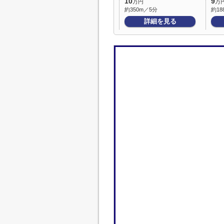
10
9
万円
万
約350m／5分
約18
詳細を見る