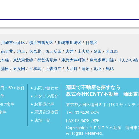
川崎市中原区
/
横浜市鶴見区
/
川崎市川崎区
/
目黒区
南大井
/
池上
/
大森北
/
西五反田
/
大井
/
上大崎
/
蒲田
/
大森西
急本線
/
京浜東北線
/
都営浅草線
/
東急大井町線
/
東急多摩川線
/
りんかい線
急蒲田
/
五反田
/
平和島
/
大森海岸
/
大井町
/
蓮沼
/
池上
/
馬込
蒲田で不動産を探すなら
円～50％物件
お問い合わせ
株式会社KENTY不動産 蒲田東
物件
スタッフ紹介
向け物件
お客様の声
東京都大田区蒲田５丁目18-1 ザ・シテ
物件
周辺施設検索
TEL:03-6428-7825
店舗一覧
FAX:03-6428-7826
Copyright(c) ＫＥＮＴＹ不動産 蒲田
All Rights Reserved.