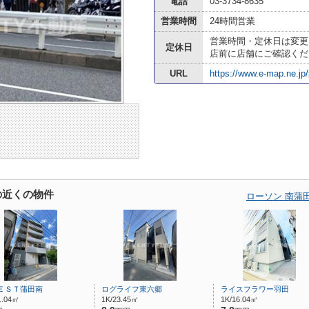
電話
03-3734-8635
営業時間
24時間営業
営業時間・定休日は変更
定休日
店前に店舗にご確認くだ
URL
https://www.e-map.ne.jp/
の近くの物件
ローソン 南蒲
ＥＳＴ蒲田南
ログライフ東六郷
ライスフラワー羽田
1.04㎡
1K/23.45㎡
1K/16.04㎡