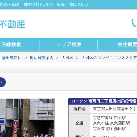
駅の不動産｜株式会社KENTY不動産 蒲田東口店
 蒲田東口店
>
周辺施設案内
>
大田区
>
大田区のコンビニエンスストア
へ
ローソン 南蒲田二丁目店の詳細情報
所在地
東京都大田区南蒲田２丁目
京急空港線 糀谷駅
交通
京急本線 京急蒲田駅
京浜東北線 蒲田駅