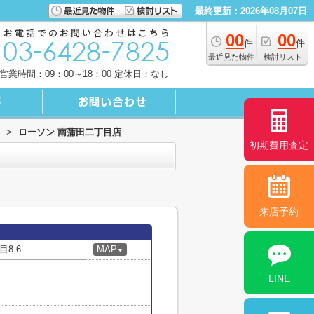
最終更新：2026年08月07日
00
00
件
件
最近見た物件
検討リスト
営業時間：09：00～18：00 定休日：なし
>
ローソン 南蒲田二丁目店
初期費用査定
来店予約
8-6
MAP
▼
LINE