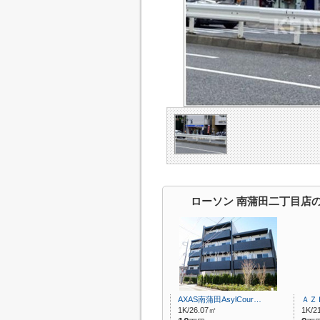
ローソン 南蒲田二丁目店
AXAS南蒲田AsylCour…
ＡＺ
1K/26.07㎡
1K/2