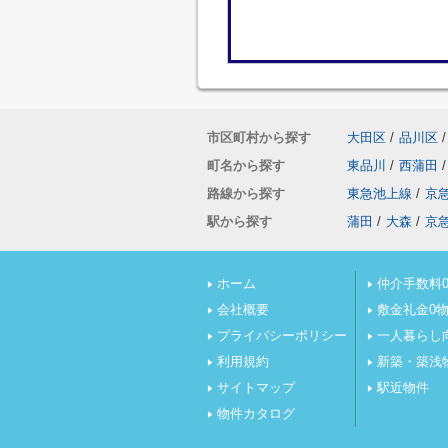
市区町村から探す
大田区
/
品川区
/
町名から探す
東品川
/
西蒲田
/
路線から探す
東急池上線
/
京
駅から探す
蒲田
/
大森
/
京
ホーム
仲介手数料0
会社概要
敷金礼金0
プライバシーポリシー
一人暮らし
利用規約
新築・築浅
サイトマップ
駅近物件
物件カタログ