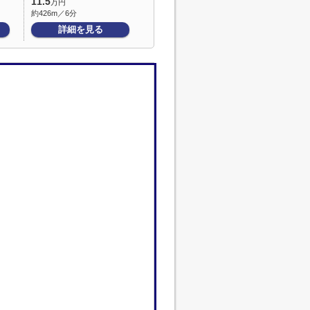
11.5
万円
約426m／6分
詳細を見る