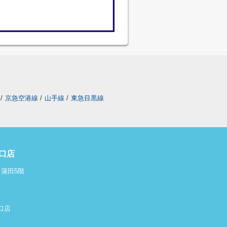
/
京急空港線
/
山手線
/
東急目黒線
口店
ィ蒲田5階
東口店