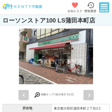
ローソンストア100 LS蒲田本町店
前
次
画像タップで拡大表示【
1
/1】
所在地
東京都大田区蒲田本町２丁目2-2