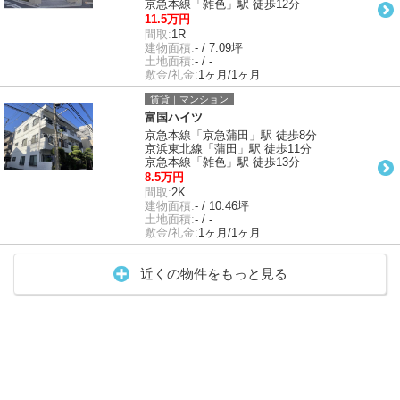
京急本線「雑色」駅 徒歩12分
11.5万円
間取:
1R
建物面積:
- / 7.09坪
土地面積:
- / -
敷金/礼金:
1ヶ月/1ヶ月
賃貸｜マンション
富国ハイツ
京急本線「京急蒲田」駅 徒歩8分
京浜東北線「蒲田」駅 徒歩11分
京急本線「雑色」駅 徒歩13分
8.5万円
間取:
2K
建物面積:
- / 10.46坪
土地面積:
- / -
敷金/礼金:
1ヶ月/1ヶ月
近くの物件をもっと見る