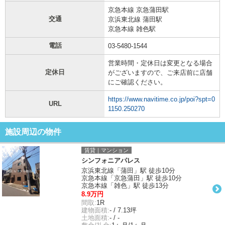
京急本線 京急蒲田駅
交通
京浜東北線 蒲田駅
京急本線 雑色駅
電話
03-5480-1544
営業時間・定休日は変更となる場合
定休日
がございますので、ご来店前に店舗
にご確認ください。
https://www.navitime.co.jp/poi?spt=0
URL
1150.250270
施設周辺の物件
賃貸｜マンション
シンフォニアパレス
京浜東北線「蒲田」駅 徒歩10分
京急本線「京急蒲田」駅 徒歩10分
京急本線「雑色」駅 徒歩13分
8.9万円
間取:
1R
建物面積:
- / 7.13坪
土地面積:
- / -