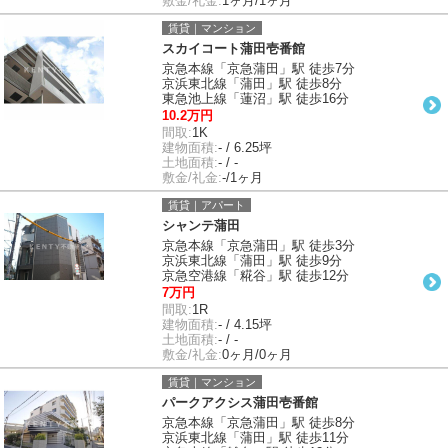
敷金/礼金:
1ヶ月/1ヶ月
賃貸｜マンション
スカイコート蒲田壱番館
京急本線「京急蒲田」駅 徒歩7分
京浜東北線「蒲田」駅 徒歩8分
東急池上線「蓮沼」駅 徒歩16分
10.2万円
間取:
1K
建物面積:
- / 6.25坪
土地面積:
- / -
敷金/礼金:
-/1ヶ月
賃貸｜アパート
シャンテ蒲田
京急本線「京急蒲田」駅 徒歩3分
京浜東北線「蒲田」駅 徒歩9分
京急空港線「糀谷」駅 徒歩12分
7万円
間取:
1R
建物面積:
- / 4.15坪
土地面積:
- / -
敷金/礼金:
0ヶ月/0ヶ月
賃貸｜マンション
パークアクシス蒲田壱番館
京急本線「京急蒲田」駅 徒歩8分
京浜東北線「蒲田」駅 徒歩11分