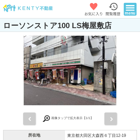
ローソンストア100 LS梅屋敷店
前
次
画像タップで拡大表示【
1
/1】
所在地
東京都大田区大森西６丁目12-19