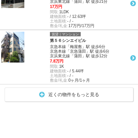
京浜東北線「蒲田」駅 徒歩21分
17万円
間取:
1LDK
建物面積:
- / 12.63坪
土地面積:
- / -
敷金/礼金:
17万円/17万円
賃貸｜マンション
第５６シンエイビル
京急本線「梅屋敷」駅 徒歩6分
京急本線「京急蒲田」駅 徒歩6分
京浜東北線「蒲田」駅 徒歩12分
7.8万円
間取:
1K
建物面積:
- / 5.44坪
土地面積:
- / -
敷金/礼金:
0ヶ月/1ヶ月
近くの物件をもっと見る