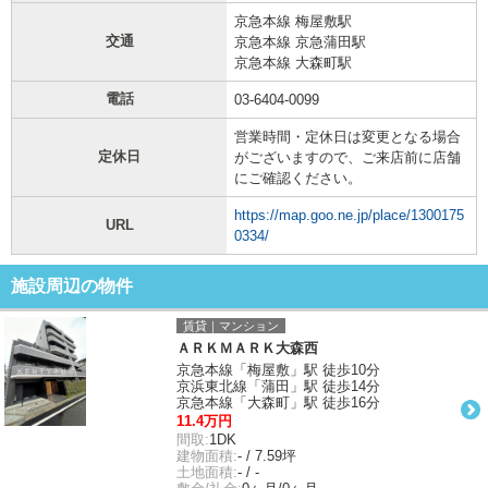
京急本線 梅屋敷駅
交通
京急本線 京急蒲田駅
京急本線 大森町駅
電話
03-6404-0099
営業時間・定休日は変更となる場合
定休日
がございますので、ご来店前に店舗
にご確認ください。
https://map.goo.ne.jp/place/1300175
URL
0334/
施設周辺の物件
賃貸｜マンション
ＡＲＫＭＡＲＫ大森西
京急本線「梅屋敷」駅 徒歩10分
京浜東北線「蒲田」駅 徒歩14分
京急本線「大森町」駅 徒歩16分
11.4万円
間取:
1DK
建物面積:
- / 7.59坪
土地面積:
- / -