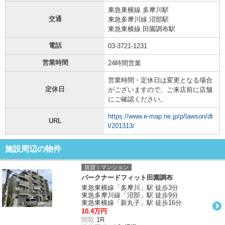
東急東横線 多摩川駅
交通
東急多摩川線 沼部駅
東急東横線 田園調布駅
電話
03-3721-1231
営業時間
24時間営業
営業時間・定休日は変更となる場合
定休日
がございますので、ご来店前に店舗
にご確認ください。
https://www.e-map.ne.jp/p/lawson/dt
URL
l/201313/
施設周辺の物件
賃貸｜マンション
パークナードフィット田園調布
東急東横線「多摩川」駅 徒歩3分
東急多摩川線「沼部」駅 徒歩9分
東急東横線「新丸子」駅 徒歩16分
10.4万円
間取:
1R