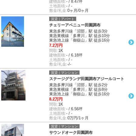
建物面積:
- / 8.47坪
土地面積:
- / -
敷金/礼金:
0ヶ月/0ヶ月
賃貸｜アパート
チェリーアベニュー田園調布
東急多摩川線「沼部」駅 徒歩3分
東急東横線「多摩川」駅 徒歩10分
東急池上線「御嶽山」駅 徒歩16分
7.2万円
間取:
1K
建物面積:
- / 6.18坪
土地面積:
- / -
敷金/礼金:
-/-
賃貸｜マンション
ステージグランデ田園調布アジールコート
東急多摩川線「沼部」駅 徒歩2分
東急東横線「多摩川」駅 徒歩8分
東急池上線「御嶽山」駅 徒歩16分
8.2万円
間取:
1K
建物面積:
- / 6.56坪
土地面積:
- / -
敷金/礼金:
0万円/1ヶ月
賃貸｜マンション
サウンドオーク田園調布