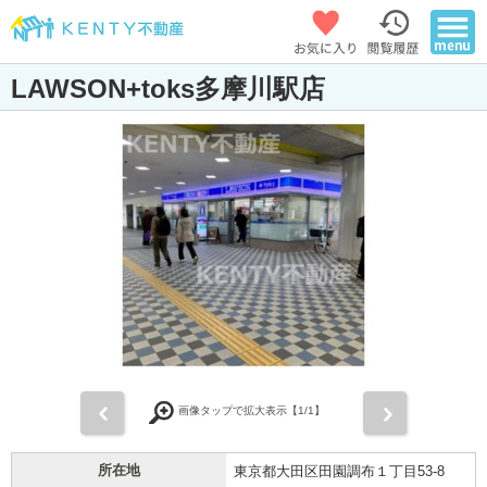
LAWSON+toks多摩川駅店
前
次
画像タップで拡大表示【
1
/1】
所在地
東京都大田区田園調布１丁目53-8