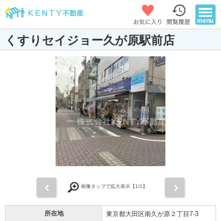
くすりセイジョー久が原駅前店
前
次
画像タップで拡大表示【
1
/1】
所在地
東京都大田区南久が原２丁目7-3