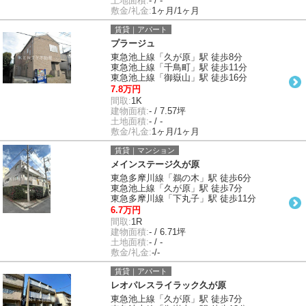
土地面積:
- / -
敷金/礼金:
1ヶ月/1ヶ月
賃貸｜アパート
プラージュ
東急池上線「久が原」駅 徒歩8分
東急池上線「千鳥町」駅 徒歩11分
東急池上線「御嶽山」駅 徒歩16分
7.8万円
間取:
1K
建物面積:
- / 7.57坪
土地面積:
- / -
敷金/礼金:
1ヶ月/1ヶ月
賃貸｜マンション
メインステージ久が原
東急多摩川線「鵜の木」駅 徒歩6分
東急池上線「久が原」駅 徒歩7分
東急多摩川線「下丸子」駅 徒歩11分
6.7万円
間取:
1R
建物面積:
- / 6.71坪
土地面積:
- / -
敷金/礼金:
-/-
賃貸｜アパート
レオパレスライラック久が原
東急池上線「久が原」駅 徒歩7分