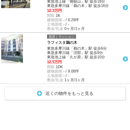
東急池上線「御嶽山」駅 徒歩18分
東急多摩川線「鵜の木」駅 徒歩16分
12.3万円
間取:
1K
建物面積:
- / 6.29坪
土地面積:
- / -
敷金/礼金:
0ヶ月/1ヶ月
賃貸｜マンション
ラフィスタ鵜の木
東急多摩川線「鵜の木」駅 徒歩6分
東急多摩川線「沼部」駅 徒歩9分
東急池上線「久が原」駅 徒歩10分
12.5万円
間取:
1DK
建物面積:
- / 9.08坪
土地面積:
- / -
敷金/礼金:
1ヶ月/1ヶ月
近くの物件をもっと見る