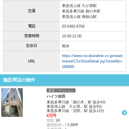
東急池上線 久が原駅
交通
東急多摩川線 鵜の木駅
東急池上線 御嶽山駅
電話
03-5482-8769
営業時間
10:00-22:00
定休日
無休
https://www.cocokarafine.co.jp/searc
URL
hstore/CSsStoreDetail.jsp?storeNo=
100060
施設周辺の物件
賃貸｜マンション
ハイツ吉田
東急多摩川線「鵜の木」駅 徒歩4分
東急池上線「久が原」駅 徒歩9分
東急多摩川線「沼部」駅 徒歩12分
6万円
間取:
1R
建物面積:
- / 5.89坪