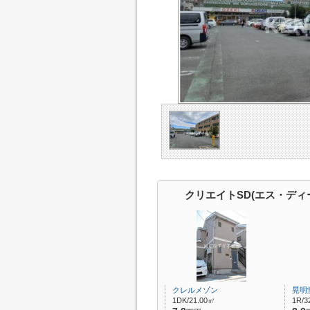
クリエイトSD(エス・ディ
クレルメゾン
晃明
1DK/21.00㎡
1R/3