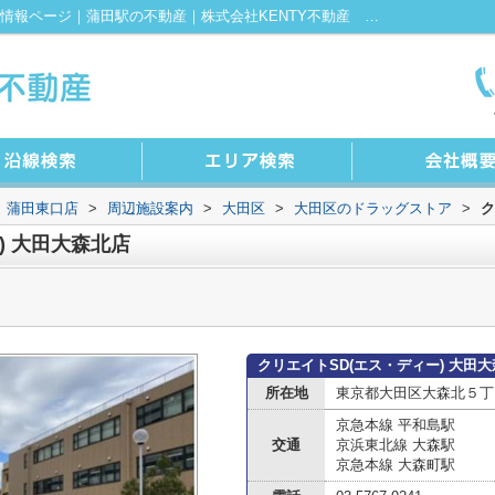
クリエイトSD(エス・ディー) 大田大森北店情報ページ｜蒲田駅の不動産｜株式会社KENTY不動産 蒲田東口店
 蒲田東口店
>
周辺施設案内
>
大田区
>
大田区のドラッグストア
>
ク
) 大田大森北店
クリエイトSD(エス・ディー) 大田
所在地
東京都大田区大森北５丁目
京急本線 平和島駅
交通
京浜東北線 大森駅
京急本線 大森町駅