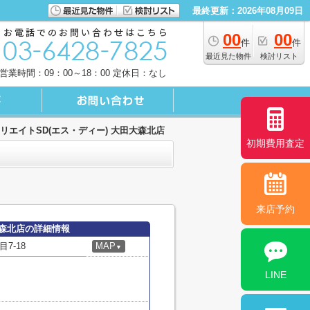
最終更新：2026年08月09日
00
00
件
件
最近見た物件
検討リスト
営業時間：09：00～18：00 定休日：なし
リエイトSD(エス・ディー) 大田大森北店
初期費用査定
来店予約
大森北店の詳細情報
7-18
MAP
▼
LINE