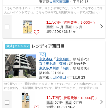
東京都
大田区
南蒲田
１丁目10-13
こちらの物件はアパートです。場所が平坦なのは、ランニングをする上で抑
えたいポイントですね。こちらの物件では初期費用をカードでお支払いいた
だけます。2駅利用できる場所にあり、...
11.5
万
円
(管理費等：3,000円 )
0ヶ月
0ヶ月
敷金
礼金
1階 / 2DK / 36.64㎡
レジディア蒲田Ⅲ
賃貸 | マンション
礼0
京急本線
「
京急蒲田
」駅 徒歩2分
京浜東北線
「
蒲田
」駅 徒歩8分
東急多摩川線
「
蒲田
」駅 徒歩8分
築19年 / 21.96㎡
東京都
大田区
蒲田
４丁目18-23
始発駅なので、通勤の際にも座席に座りやすいです。よくお出かけをする方
にも便利な、2駅利用可能な物件です。駅まで平坦なエリアに位置する物件
で気軽に散歩できるのもいいですね。高...
11.7
万
円
(管理費等：15,000円 )
0万円
0万円
敷金
礼金
13階 / 1K / 21.96㎡