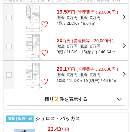
立地する物件です。こちらの物件はマン...
19.5
万
円
(管理費等：20,000円 )
0万円
0万円
敷金
礼金
4階 / 2LDK / 46.64㎡
20
万
円
(管理費等：20,000円 )
0万円
0万円
敷金
礼金
9階 / 1LDK＋1S(納戸) / 46.64㎡
20.1
万
円
(管理費等：20,000円 )
0万円
0万円
敷金
礼金
10階 / 1LDK＋1S(納戸) / 46.64㎡
2
残り
件を表示する
シュロス・バッカス
賃貸 | 店舗一部
23.43
万円