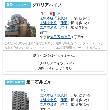
グロリアハイツ
賃貸 | マンション
仲手半額
礼0
京急本線
「
京急蒲田
」駅 徒歩4分
京浜東北線
「
蒲田
」駅 徒歩16分
京急空港線
「
糀谷
」駅 徒歩8分
築23年
東京都
大田区
南蒲田
１丁目9－9
この物件は駅から徒歩4分の物件です。場所が平坦なのは、ランニングをす
る上で抑えたいポイントですね。こちらは初期費用をカードでお支払いいた
だける物件なので、支払い手続きの手間...
現在空室情報がありません。
「グロリアハイツ」への
お問い合わせはこちら
第二石井ビル
賃貸 | 事務所
敷0
京急本線
「
京急蒲田
」駅 徒歩3分
京浜東北線
「
蒲田
」駅 徒歩12分
京急空港線
「
糀谷
」駅 徒歩13分
築31年