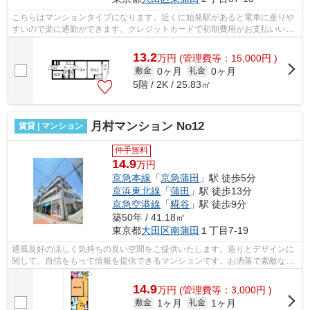
こちらはマンションタイプになります。近くに始発駅があると電車に座りや
すいので楽に通勤ができます。クレジットカードで初期費用がお支払いいた
だけるので、決済の手間が軽減できま...
13.2
万
円
(管理費等：15,000円 )
0ヶ月
0ヶ月
敷金
礼金
5階 / 2K / 25.83㎡
月村マンション No12
賃貸 | マンション
仲手無料
14.9
万円
京急本線
「
京急蒲田
」駅 徒歩5分
京浜東北線
「
蒲田
」駅 徒歩13分
京急空港線
「
糀谷
」駅 徒歩9分
築50年 / 41.18㎡
東京都
大田区
南蒲田
１丁目7-19
通風良好の涼しく気持ちの良い空間をご提供いたします。造りとデザインに
関して、自信をもって情報を提供できるマンションです。お洒落で素敵な外
観タイル張りのマンションです。駅ま...
14.9
万
円
(管理費等：3,000円 )
1ヶ月
1ヶ月
敷金
礼金