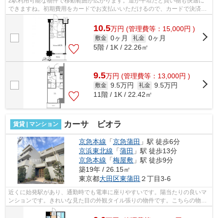
2駅利用可能な物件で移動範囲が広がります。道が平坦だと買い物も快適に
できますね。初期費用をカードでお支払いいただけるので、カードで決済し
たい方にもおすすめです。マンションの...
10.5
万
円
(管理費等：15,000円 )
0ヶ月
0ヶ月
敷金
礼金
5階 / 1K / 22.26㎡
9.5
万
円
(管理費等：13,000円 )
9.5万円
9.5万円
敷金
礼金
11階 / 1K / 22.42㎡
カーサ ビオラ
賃貸 | マンション
京急本線
「
京急蒲田
」駅 徒歩6分
京浜東北線
「
蒲田
」駅 徒歩13分
京急本線
「
梅屋敷
」駅 徒歩9分
築19年 / 26.15㎡
東京都
大田区
東蒲田
２丁目3-6
近くに始発駅があり、通勤時でも電車に座りやすいです。陽当たりの良いマ
ンションです。きれいな見た目の外観タイル張りの物件です。こちらの物件
では初期費用をカードでお支払いいた...