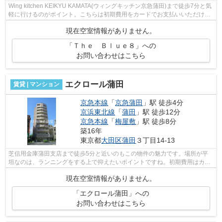
Wing kitchen KEIKYU KAMATA(ウィングキッチン京急蒲田)まで徒歩7分と気
軽に行けるのがポイント。こちらは初期費用をカードでお支払いいただける
物件です。付近に駅が2駅あり、行き先...
現在空室情報がありません。
「Ｔｈｅ Ｂｌｕｅ８」への
お問い合わせはこちら
エクロール蒲田
賃貸 | マンション
京急本線
「
京急蒲田
」駅 徒歩4分
京浜東北線
「
蒲田
」駅 徒歩12分
京急本線
「
梅屋敷
」駅 徒歩8分
築16年
東京都
大田区
蒲田
３丁目14-13
芝信用金庫蒲田支店まで徒歩5分と近いのもこの物件の魅力です。場所が平
坦なのは、ランニングをする上で抑えたいポイントですね。初期費用はカー
ドで決済いただけます。こちらの物件は...
現在空室情報がありません。
「エクロール蒲田」への
お問い合わせはこちら