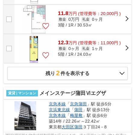
11.8
万
円
(管理費等：20,000円 )
0万円
0ヶ月
敷金
礼金
3階 / 1R / 30.53㎡
12.3
万
円
(管理費等：11,000円 )
0ヶ月
1ヶ月
敷金
礼金
5階 / 1R / 24.03㎡
2
残り
件を表示する
メインステージ蒲田Ⅵエグザ
賃貸 | マンション
京急本線
「
京急蒲田
」駅 徒歩5分
京浜東北線
「
蒲田
」駅 徒歩13分
京急本線
「
梅屋敷
」駅 徒歩6分
築14年 / 22.26㎡～22.42㎡
東京都
大田区
蒲田
３丁目24－8