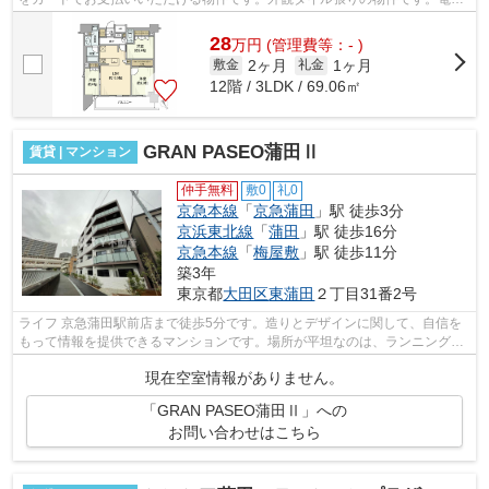
での移動がより便利になる、2駅利用可...
28
万
円
(管理費等：- )
2ヶ月
1ヶ月
敷金
礼金
12階 / 3LDK / 69.06㎡
GRAN PASEO蒲田Ⅱ
賃貸 | マンション
仲手無料
敷0
礼0
京急本線
「
京急蒲田
」駅 徒歩3分
京浜東北線
「
蒲田
」駅 徒歩16分
京急本線
「
梅屋敷
」駅 徒歩11分
築3年
東京都
大田区
東蒲田
２丁目31番2号
ライフ 京急蒲田駅前店まで徒歩5分です。造りとデザインに関して、自信を
もって情報を提供できるマンションです。場所が平坦なのは、ランニングを
する上で抑えたいポイントですね。共...
現在空室情報がありません。
「GRAN PASEO蒲田Ⅱ」への
お問い合わせはこちら