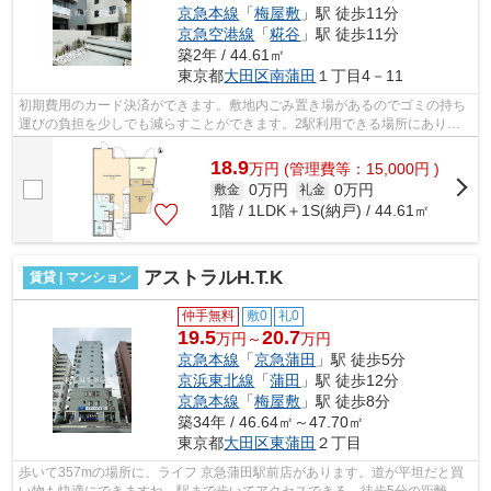
京急本線
「
梅屋敷
」駅 徒歩11分
京急空港線
「
糀谷
」駅 徒歩11分
築2年 / 44.61㎡
東京都
大田区
南蒲田
１丁目4－11
初期費用のカード決済ができます。敷地内ごみ置き場があるのでゴミの持ち
運びの負担を少しでも減らすことができます。2駅利用できる場所にあり、
行き先に合わせて使い分けができます。...
18.9
万
円
(管理費等：15,000円 )
0万円
0万円
敷金
礼金
1階 / 1LDK＋1S(納戸) / 44.61㎡
アストラルH.T.K
賃貸 | マンション
仲手無料
敷0
礼0
19.5
20.7
万円～
万円
京急本線
「
京急蒲田
」駅 徒歩5分
京浜東北線
「
蒲田
」駅 徒歩12分
京急本線
「
梅屋敷
」駅 徒歩8分
築34年 / 46.64㎡～47.70㎡
東京都
大田区
東蒲田
２丁目
歩いて357mの場所に、ライフ 京急蒲田駅前店があります。道が平坦だと買
い物も快適にできますね。駅まで歩いてアクセスできる、徒歩5分の距離に