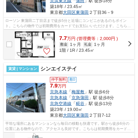
京浜東北線
「
蒲田
」駅 徒歩18分
築18年 / 23.45㎡
東京都
大田区
東蒲田
２丁目36－9
ローソン 東蒲田二丁目店まで徒歩5分と近場にコンビニがあるのもポイン
ト。こちらの物件では初期費用をカードでお支払いいただけます。こちらの
物件はアパートです。外観タイル張りの...
7.7
万
円
(管理費等：2,000円 )
1ヶ月
1ヶ月
敷金
礼金
1階 / 1R / 23.45㎡
シンエイステイ
賃貸 | マンション
仲手無料
敷0
7.9
万円
京急本線
「
梅屋敷
」駅 徒歩6分
京急本線
「
京急蒲田
」駅 徒歩8分
京急空港線
「
糀谷
」駅 徒歩13分
築23年 / 19.00㎡
東京都
大田区
東蒲田
２丁目7-12
平坦な場所にあるマンションなら毎日の移動も快適です。駅から徒歩6分の
位置にある物件なので、アクセスも良好です。こちらは初期費用をカードで
お支払いいただけるマンションです。こ...