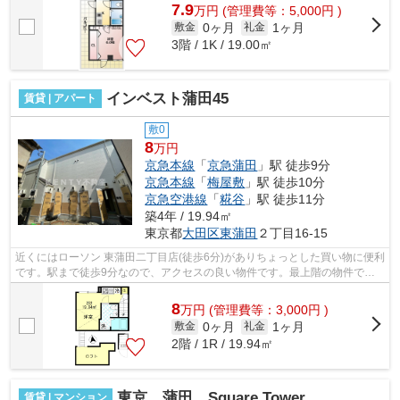
7.9
万
円
(管理費等：5,000円 )
0ヶ月
1ヶ月
敷金
礼金
3階 / 1K / 19.00㎡
インベスト蒲田45
賃貸 | アパート
敷0
8
万円
京急本線
「
京急蒲田
」駅 徒歩9分
京急本線
「
梅屋敷
」駅 徒歩10分
京急空港線
「
糀谷
」駅 徒歩11分
築4年 / 19.94㎡
東京都
大田区
東蒲田
２丁目16-15
近くにはローソン 東蒲田二丁目店(徒歩6分)がありちょっとした買い物に便利
です。駅まで徒歩9分なので、アクセスの良い物件です。最上階の物件で
す。場所が平坦なのは、ランニングをす...
8
万
円
(管理費等：3,000円 )
0ヶ月
1ヶ月
敷金
礼金
2階 / 1R / 19.94㎡
東京 蒲田 Square Tower
賃貸 | マンション