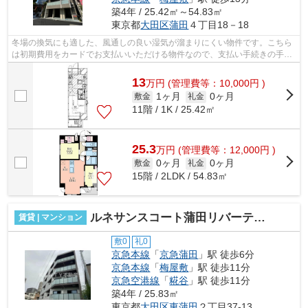
築4年 / 25.42㎡～54.83㎡
東京都
大田区
蒲田
４丁目18－18
冬場の換気にも適した、風通しの良い湿気が溜まりにくい物件です。こちら
は初期費用をカードでお支払いいただける物件なので、支払い手続きの手間
が省けます。こちらの物件はマンショ...
13
万
円
(管理費等：10,000円 )
1ヶ月
0ヶ月
敷金
礼金
11階 / 1K / 25.42㎡
25.3
万
円
(管理費等：12,000円 )
0ヶ月
0ヶ月
敷金
礼金
15階 / 2LDK / 54.83㎡
ルネサンスコート蒲田リバーテラス
賃貸 | マンション
敷0
礼0
京急本線
「
京急蒲田
」駅 徒歩6分
京急本線
「
梅屋敷
」駅 徒歩11分
京急空港線
「
糀谷
」駅 徒歩11分
築4年 / 25.83㎡
東京都
大田区
東蒲田
２丁目37-13