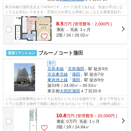
東日本銀行蒲田支店まで429mです。カード決済であれば、現金が手元にな
くてもお支払いできます。空気の入れ替えも簡単におこなえる通風良好の物
件です。駅徒歩6分に駅が立地する物件な...
8.5
万
円
(管理費等：2,000円 )
1ヶ月
敷金
-
礼金
2階 / 1K / 28.02㎡
ブルーノコート蒲田
賃貸 | マンション
敷0
京急本線
「
京急蒲田
」駅 徒歩3分
京浜東北線
「
蒲田
」駅 徒歩7分
東急池上線
「
蒲田
」駅 徒歩9分
築33年 / 24.00㎡～30.53㎡
東京都
大田区
蒲田
４丁目20-9
こちらは初期費用をカードでお支払いいただける物件です。駅まで平坦なエ
リアに位置する物件で気軽に散歩できるのもいいですね。この物件は駅から
徒歩3分のマンションです。2駅利用可...
10.8
万
円
(管理費等：20,000円 )
0万円
1ヶ月
敷金
礼金
3階 / 1R / 24.84㎡