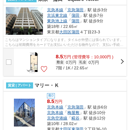
京急本線
「
京急蒲田
」駅 徒歩3分
京浜東北線
「
蒲田
」駅 徒歩7分
東急池上線
「
蒲田
」駅 徒歩9分
築18年 / 22.65㎡
東京都
大田区
蒲田
４丁目23-3
こちらはマンションタイプになります。タイルが外壁には張られています。
こちらは初期費用をカードでお支払いいただける物件なので、支払い手続き
の手間が省けます。平坦な場所にある...
8.5
万
円
(管理費等：10,000円 )
0万円
0万円
敷金
礼金
7階 / 1K / 22.65㎡
マリー・Ｋ
賃貸 | アパート
敷0
8.5
万円
京急本線
「
京急蒲田
」駅 徒歩6分
京急本線
「
梅屋敷
」駅 徒歩10分
京急空港線
「
糀谷
」駅 徒歩12分
築10年 / 28.02㎡
東京都
大田区
東蒲田
２丁目36-10