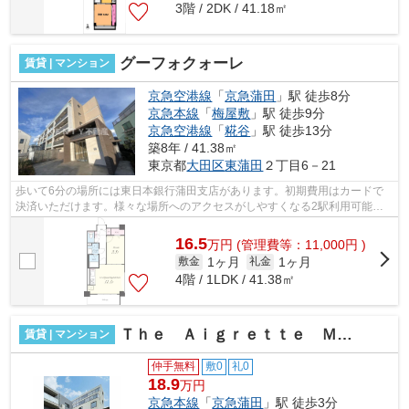
3階 / 2DK / 41.18㎡
グーフォクォーレ
賃貸 | マンション
京急空港線
「
京急蒲田
」駅 徒歩8分
京急本線
「
梅屋敷
」駅 徒歩9分
京急空港線
「
糀谷
」駅 徒歩13分
築8年 / 41.38㎡
東京都
大田区
東蒲田
２丁目6－21
歩いて6分の場所には東日本銀行蒲田支店があります。初期費用はカードで
決済いただけます。様々な場所へのアクセスがしやすくなる2駅利用可能な
物件です。場所が平坦なのは、ランニン...
16.5
万
円
(管理費等：11,000円 )
1ヶ月
1ヶ月
敷金
礼金
4階 / 1LDK / 41.38㎡
Ｔｈｅ Ａｉｇｒｅｔｔｅ Ｍｉｎａｍｉ‐Ｋａｍａｔａ
賃貸 | マンション
仲手無料
敷0
礼0
18.9
万円
京急本線
「
京急蒲田
」駅 徒歩3分