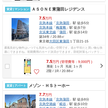
ＡＳＯＮＥ東蒲田レジデンス
賃貸 | マンション
7.5
万円
京急本線
「
京急蒲田
」駅 徒歩5分
京急本線
「
梅屋敷
」駅 徒歩7分
京浜東北線
「
蒲田
」駅 徒歩14分
築34年 / 20.88㎡
東京都
大田区
東蒲田
１丁目21-15
通風良好な物件はいつでも気持ちの良い空間です。道が平坦だと買い物も快
適にできますね。初期費用のカード決済ができます。防犯対策もバッチリな
マンションタイプの物件です。徒歩5分...
7.5
万
円
(管理費等：9,000円 )
1ヶ月
1ヶ月
敷金
礼金
2階 / 1R / 20.88㎡
メゾン・ＨＳトーホー
賃貸 | アパート
7.7
万円
京急本線
「
京急蒲田
」駅 徒歩8分
京急空港線
「
糀谷
」駅 徒歩10分