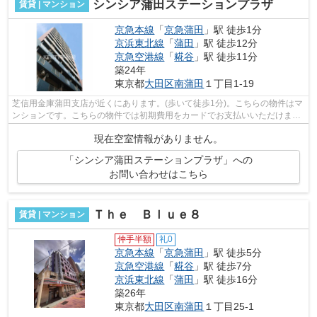
シンシア蒲田ステーションプラザ
賃貸 | マンション
京急本線
「
京急蒲田
」駅 徒歩1分
京浜東北線
「
蒲田
」駅 徒歩12分
京急空港線
「
糀谷
」駅 徒歩11分
築24年
東京都
大田区
南蒲田
１丁目1-19
芝信用金庫蒲田支店が近くにあります。(歩いて徒歩1分)。こちらの物件はマ
ンションです。こちらの物件では初期費用をカードでお支払いいただけま
す。素敵な外観タイル張り仕上げのマン...
現在空室情報がありません。
「シンシア蒲田ステーションプラザ」への
お問い合わせはこちら
Ｔｈｅ Ｂｌｕｅ８
賃貸 | マンション
仲手半額
礼0
京急本線
「
京急蒲田
」駅 徒歩5分
京急空港線
「
糀谷
」駅 徒歩7分
京浜東北線
「
蒲田
」駅 徒歩16分
築26年
東京都
大田区
南蒲田
１丁目25-1