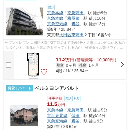
敷0
京急本線
「
京急蒲田
」駅 徒歩9分
京急本線
「
梅屋敷
」駅 徒歩10分
京急空港線
「
糀谷
」駅 徒歩13分
築5年 / 25.84㎡
東京都
大田区
東蒲田
２丁目16番6号
セブンイレブン 大田区大森中3丁目店まで徒歩5分と近場にコンビニがあるの
もポイント。雨風から骨組みを守ってくれるのが、外観タイル張りです。楽
に駅へ行きたい方には駅まで平坦な物...
11.2
万
円
(管理費等：10,000円 )
0ヶ月
1ヶ月
敷金
礼金
4階 / 1K / 25.84㎡
ベルミヨンアパルト
賃貸 | アパート
仲手半額
敷0
礼0
11.5
万円
京急本線
「
京急蒲田
」駅 徒歩5分
京浜東北線
「
蒲田
」駅 徒歩14分
京急空港線
「
糀谷
」駅 徒歩9分
築32年 / 36.64㎡