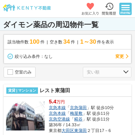
ダイモン薬品の周辺物件一覧
100
34
1～30
該当物件数
件
空き数
件
件を表示
変更
絞り込み条件：
なし
空室のみ
レスト東蒲田
賃貸 | マンション
5.4
万円
京急本線
「
京急蒲田
」駅 徒歩10分
京急本線
「
梅屋敷
」駅 徒歩11分
京急空港線
「
糀谷
」駅 徒歩11分
築36年 / 14.33㎡
東京都
大田区
東蒲田
２丁目17－6