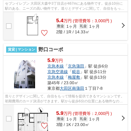
セブンイレブン 大田区大森中3丁目店が467mにある物件です。徒歩10分に
駅のある、ニーズの高い物件です。造りとデザインに関して、自信をもって
情報を提供できるマンションです。平坦...
5.4
万
円
(管理費等：3,000円 )
1ヶ月
1ヶ月
敷金
礼金
2階 / 1R / 14.33㎡
野口コーポ
賃貸 | マンション
5.9
万円
京急本線
「
京急蒲田
」駅 徒歩6分
京急空港線
「
糀谷
」駅 徒歩11分
京急本線
「
梅屋敷
」駅 徒歩13分
築45年 / 23.00㎡
東京都
大田区
南蒲田
１丁目7-8
造りとデザインに関して、自信をもって情報を提供できるマンションです。
初期費用のカード決済ができます。駅から徒歩6分の位置にある物件なの
で、アクセスも良好です。洗濯物も自然乾...
5.9
万
円
(管理費等：2,000円 )
1ヶ月
1ヶ月
敷金
礼金
3階 / 1K / 23.00㎡