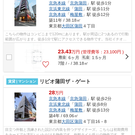
京急本線
「
京急蒲田
」駅 徒歩1分
京浜東北線
「
蒲田
」駅 徒歩11分
京急本線
「
梅屋敷
」駅 徒歩12分
築11年 / 38.18㎡
東京都
大田区
蒲田
４丁目
こちらの物件はコンビニまで120mにあります。駅が周辺に2つあるので行動
範囲が広がります。徒歩1分で駅にアクセスできる物件です。当社イチオシ
の物件の「シュロス・バッカス」。ぜひ...
23.43
万
円
(管理費等：23,100円 )
6ヶ月
1.5ヶ月
敷金
礼金
7階 / - / 38.18㎡
リビオ蒲田ザ・ゲート
賃貸 | マンション
28
万円
京急本線
「
京急蒲田
」駅 徒歩2分
京浜東北線
「
蒲田
」駅 徒歩8分
京急本線
「
梅屋敷
」駅 徒歩13分
築4年 / 69.06㎡
東京都
大田区
蒲田
４丁目16－8
目立つ外観と洗練された設計の内装を持つデザイナーズ。こちらは初期費用
をカードでお支払いいただける物件です。外観タイル張りの物件です。電車