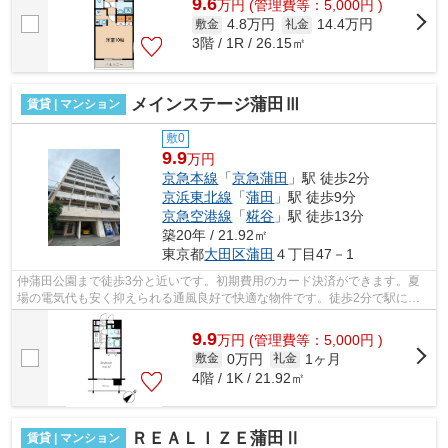
9.6
万
円
(管理費等：5,000円 )
4.8万円
14.4万円
敷金
礼金
3階 / 1R / 26.15㎡
メインステージ蒲田Ⅲ
賃貸 | マンション
敷0
9.9
万円
京急本線
「
京急蒲田
」駅 徒歩2分
京浜東北線
「
蒲田
」駅 徒歩9分
京急空港線
「
糀谷
」駅 徒歩13分
築20年 / 21.92㎡
東京都
大田区
蒲田
４丁目47－1
仲蒲田公園まで徒歩3分と近いです。初期費用のカード決済ができます。夏
場の電気代も安く抑えられる通風良好で快適な物件です。徒歩2分で駅にア
クセス可能な、魅力的な駅近物件です。...
9.9
万
円
(管理費等：5,000円 )
0万円
1ヶ月
敷金
礼金
4階 / 1K / 21.92㎡
ＲＥＡＬＩＺＥ蒲田Ⅱ
賃貸 | マンション