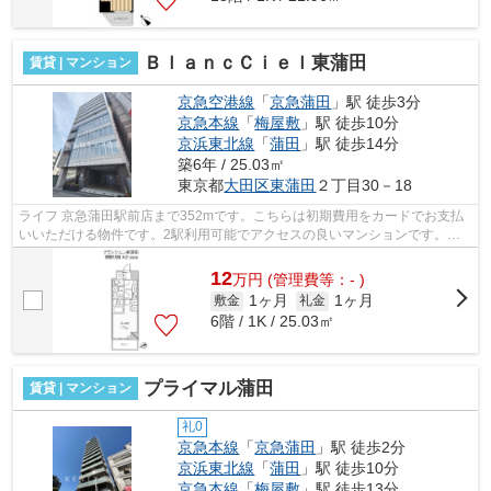
ＢｌａｎｃＣｉｅｌ東蒲田
賃貸 | マンション
京急空港線
「
京急蒲田
」駅 徒歩3分
京急本線
「
梅屋敷
」駅 徒歩10分
京浜東北線
「
蒲田
」駅 徒歩14分
築6年 / 25.03㎡
東京都
大田区
東蒲田
２丁目30－18
ライフ 京急蒲田駅前店まで352mです。こちらは初期費用をカードでお支払
いいただける物件です。2駅利用可能でアクセスの良いマンションです。駅
まで平坦なエリアに位置する物件で気軽...
12
万
円
(管理費等：- )
1ヶ月
1ヶ月
敷金
礼金
6階 / 1K / 25.03㎡
プライマル蒲田
賃貸 | マンション
礼0
京急本線
「
京急蒲田
」駅 徒歩2分
京浜東北線
「
蒲田
」駅 徒歩10分
京急本線
「
梅屋敷
」駅 徒歩13分