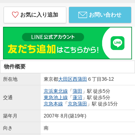
お気に入り追加
お問い合わせ
物件概要
所在地
東京都
大田区
西蒲田
６丁目36-12
京浜東北線
「
蒲田
」駅 徒歩5分
交通
東急池上線
「
蓮沼
」駅 徒歩5分
京急本線
「
京急蒲田
」駅 徒歩15分
築年月
2007年 8月(築19年)
向き
南