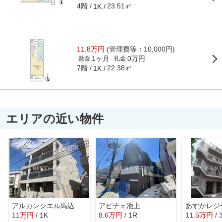
4階
23.51㎡
1K
11.8万円
(管理費等：10,000円)
1ヶ月
0万円
敷金
礼金
7階
22.38㎡
1K
エリアの近い物件
アルカンシエル馬込
アピチェ池上
11
万
円
/ 1K
8.6
万
円
/ 1R
11.5
万
円
/ 