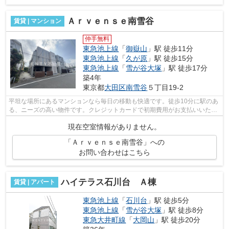
Ａｒｖｅｎｓｅ南雪谷
賃貸 | マンション
仲手無料
東急池上線
「
御嶽山
」駅 徒歩11分
東急池上線
「
久が原
」駅 徒歩15分
東急池上線
「
雪が谷大塚
」駅 徒歩17分
築4年
東京都
大田区
南雪谷
５丁目19-2
平坦な場所にあるマンションなら毎日の移動も快適です。徒歩10分に駅のあ
る、ニーズの高い物件です。クレジットカードで初期費用がお支払いいただ
けるので、決済の手間が軽減できます...
現在空室情報がありません。
「Ａｒｖｅｎｓｅ南雪谷」への
お問い合わせはこちら
ハイテラス石川台 Ａ棟
賃貸 | アパート
東急池上線
「
石川台
」駅 徒歩5分
東急池上線
「
雪が谷大塚
」駅 徒歩8分
東急大井町線
「
大岡山
」駅 徒歩20分