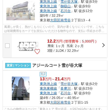
東急池上線
「
雪が谷大塚
」駅 徒歩3分
東急池上線
「
御嶽山
」駅 徒歩9分
東急池上線
「
石川台
」駅 徒歩12分
築5年 / 32.29㎡
東京都
大田区
南雪谷
２丁目13－4
風通しが良く、熱がこもりにくいので、室内が暑くなりにくいです。こちら
は初期費用をカードでお支払いいただける物件なので、支払い手続きの手間
が省けます。こちらの物件はアパート...
12.2
万
円
(管理費等：5,000円 )
1ヶ月
2ヶ月
敷金
礼金
3階 / 1LDK / 32.29㎡
アジールコート雪が谷大塚
賃貸 | マンション
礼0
13
21.4
万円～
万円
東急池上線
「
雪が谷大塚
」駅 徒歩2分
東急東横線
「
多摩川
」駅 徒歩23分
東急池上線
「
石川台
」駅 徒歩9分
築4年 / 26.05㎡～40.95㎡
東京都
大田区
南雪谷
２丁目1-15
こちらの物件はスーパー「東急ストア 雪が谷店」が267m以内にあります。