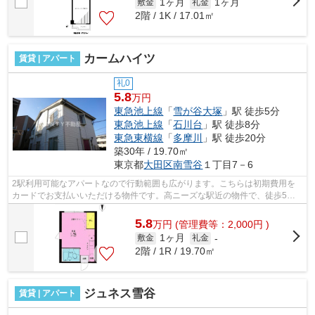
1ヶ月
1ヶ月
敷金
礼金
2階 / 1K / 17.01㎡
カームハイツ
賃貸 | アパート
礼0
5.8
万円
東急池上線
「
雪が谷大塚
」駅 徒歩5分
東急池上線
「
石川台
」駅 徒歩8分
東急東横線
「
多摩川
」駅 徒歩20分
築30年 / 19.70㎡
東京都
大田区
南雪谷
１丁目7－6
2駅利用可能なアパートなので行動範囲も広がります。こちらは初期費用を
カードでお支払いいただける物件です。高ニーズな駅近の物件で、徒歩5分
で駅に行くことができます。アレルギー...
5.8
万
円
(管理費等：2,000円 )
1ヶ月
敷金
礼金
-
2階 / 1R / 19.70㎡
ジュネス雪谷
賃貸 | アパート