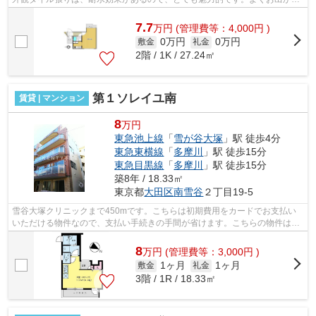
をする方にも便利な、2駅利用可能なマ...
7.7
万
円
(管理費等：4,000円 )
0万円
0万円
敷金
礼金
2階 / 1K / 27.24㎡
第１ソレイユ南
賃貸 | マンション
8
万円
東急池上線
「
雪が谷大塚
」駅 徒歩4分
東急東横線
「
多摩川
」駅 徒歩15分
東急目黒線
「
多摩川
」駅 徒歩15分
築8年 / 18.33㎡
東京都
大田区
南雪谷
２丁目19-5
雪谷大塚クリニックまで450mです。こちらは初期費用をカードでお支払い
いただける物件なので、支払い手続きの手間が省けます。こちらの物件はマ
ンションです。駅から徒歩4分というアク...
8
万
円
(管理費等：3,000円 )
1ヶ月
1ヶ月
敷金
礼金
3階 / 1R / 18.33㎡