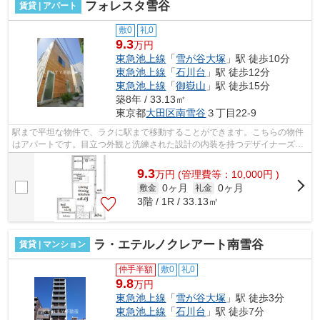
フォレスタ雪谷
賃貸 | アパート
敷0
礼0
9.3
万円
東急池上線
「
雪が谷大塚
」駅 徒歩10分
東急池上線
「
石川台
」駅 徒歩12分
東急池上線
「
御嶽山
」駅 徒歩15分
築8年 / 33.13㎡
東京都
大田区
南雪谷
３丁目22-9
駅まで平坦な物件で、ラクに駅まで移動することができます。こちらの物件
はアパートです。目立つ外観と洗練された設計の内装を持つデザイナーズ。
アレルギー予防に適した、通気性の良...
9.3
万
円
(管理費等：10,000円 )
0ヶ月
0ヶ月
敷金
礼金
3階 / 1R / 33.13㎡
ラ・エテルノクレアート南雪谷
賃貸 | マンション
仲手半額
敷0
礼0
9.8
万円
東急池上線
「
雪が谷大塚
」駅 徒歩3分
東急池上線
「
石川台
」駅 徒歩7分