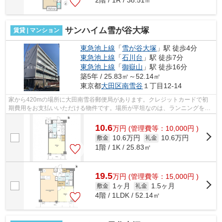
2階 / 1R / 38.51㎡
サンハイム雪が谷大塚
賃貸 | マンション
東急池上線
「
雪が谷大塚
」駅 徒歩4分
東急池上線
「
石川台
」駅 徒歩7分
東急池上線
「
御嶽山
」駅 徒歩16分
築5年 / 25.83㎡～52.14㎡
東京都
大田区
南雪谷
１丁目12-14
家から420mの場所に大田南雪谷郵便局があります。クレジットカードで初
期費用をお支払いいただける物件です。場所が平坦なのは、ランニングをす
る上で抑えたいポイントですね。徒歩4分...
10.6
万
円
(管理費等：10,000円 )
10.6万円
10.6万円
敷金
礼金
1階 / 1K / 25.83㎡
19.5
万
円
(管理費等：15,000円 )
1ヶ月
1.5ヶ月
敷金
礼金
4階 / 1LDK / 52.14㎡