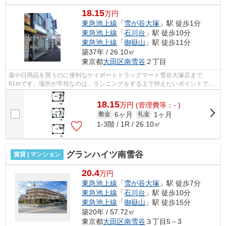
18.15
万円
東急池上線
「
雪が谷大塚
」駅 徒歩1分
東急池上線
「
石川台
」駅 徒歩10分
東急池上線
「
御嶽山
」駅 徒歩11分
築37年 / 26.10㎡
東京都
大田区
南雪谷
２丁目
薬や日用品を買うのに便利なケイポートドラッグマート雪谷大塚店まで、
61mです。場所が平坦なのは、ランニングをする上で抑えたいポイントです
ね。周辺には、徒歩1分で利用できる駅が...
18.15
万
円
(管理費等：- )
6ヶ月
1ヶ月
敷金
礼金
1-3階 / 1R / 26.10㎡
グランハイツ南雪谷
賃貸 | マンション
20.4
万円
東急池上線
「
雪が谷大塚
」駅 徒歩7分
東急池上線
「
石川台
」駅 徒歩10分
東急池上線
「
御嶽山
」駅 徒歩15分
築20年 / 57.72㎡
東京都
大田区
南雪谷
３丁目5－3