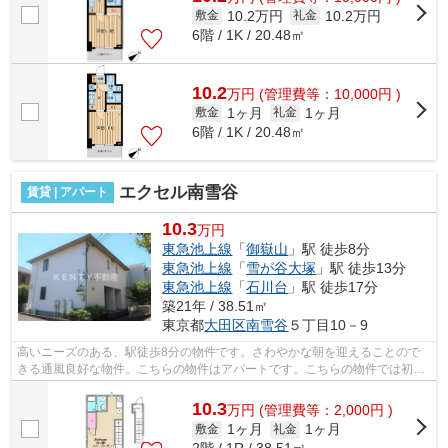
10.2万円
10.2万円
敷金
礼金
6階 / 1K / 20.48㎡
10.2
万
円
(管理費等：10,000円 )
1ヶ月
1ヶ月
敷金
礼金
6階 / 1K / 20.48㎡
エクセル南雪谷
賃貸 | アパート
10.3
万円
東急池上線
「
御嶽山
」駅 徒歩8分
東急池上線
「
雪が谷大塚
」駅 徒歩13分
東急池上線
「
石川台
」駅 徒歩17分
築21年 / 38.51㎡
東京都
大田区
南雪谷
５丁目10－9
高いニーズのある、駅徒歩8分の物件です。さわやかな朝を迎えることので
きる通風良好な物件。こちらの物件はアパートです。こちらの物件では初期
費用をカードでお支払いいただけます。...
10.3
万
円
(管理費等：2,000円 )
1ヶ月
1ヶ月
敷金
礼金