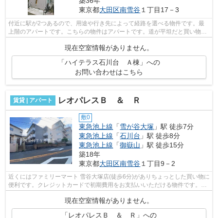
築36年
東京都
大田区
南雪谷
１丁目17－3
付近に駅が2つあるので、用途や行き先によって経路を選べる物件です。最
上階のアパートです。こちらの物件はアパートです。道が平坦だと買い物も
快適にできますね。初期費用はカードで...
現在空室情報がありません。
「ハイテラス石川台 Ａ棟」への
お問い合わせはこちら
レオパレスＢ ＆ Ｒ
賃貸 | アパート
敷0
東急池上線
「
雪が谷大塚
」駅 徒歩7分
東急池上線
「
石川台
」駅 徒歩8分
東急池上線
「
御嶽山
」駅 徒歩15分
築18年
東京都
大田区
南雪谷
１丁目9－2
近くにはファミリーマート 雪谷大塚店(徒歩6分)がありちょっとした買い物に
便利です。クレジットカードで初期費用をお支払いいただける物件です。好
評の駅近物件となっており、駅より...
現在空室情報がありません。
「レオパレスＢ ＆ Ｒ」への