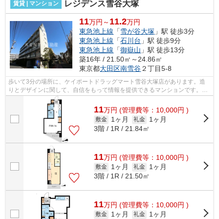
レジデンス雪谷大塚
賃貸 | マンション
11
11.2
万円～
万円
東急池上線
「
雪が谷大塚
」駅 徒歩3分
東急池上線
「
石川台
」駅 徒歩9分
東急池上線
「
御嶽山
」駅 徒歩13分
築16年 / 21.50㎡～24.86㎡
東京都
大田区
南雪谷
２丁目5-8
歩いて3分の場所に、ケイポートドラッグマート雪谷大塚店があります。造
りとデザインに関して、自信をもって情報を提供できるマンションです。電
車での移動がより便利になる、2駅利用...
11
万
円
(管理費等：10,000円 )
1ヶ月
1ヶ月
敷金
礼金
3階 / 1R / 21.84㎡
11
万
円
(管理費等：10,000円 )
1ヶ月
1ヶ月
敷金
礼金
3階 / 1R / 21.50㎡
11
万
円
(管理費等：10,000円 )
1ヶ月
1ヶ月
敷金
礼金