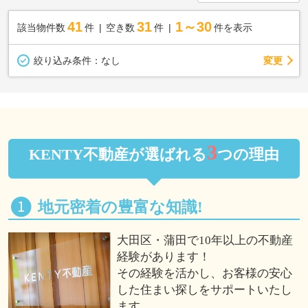
41
31
1～30
該当物件数
件
空き数
件
件を表示
変更
絞り込み条件：
なし
3
KENTY不動産が選ばれる
つの理由
地元密着の豊富な知識!
大田区・蒲田で10年以上の不動産
経験があります！
その経験を活かし、お客様の安心
した住まい探しをサポートいたし
ます。