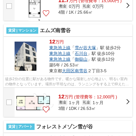
11.7
万
円
(管理費等：15,000円 )
0万円
0万円
敷金
礼金
4階 / 1K / 25.66㎡
エムズ南雪谷
賃貸 | マンション
12
万円
東急池上線
「
雪が谷大塚
」駅 徒歩2分
東急池上線
「
石川台
」駅 徒歩10分
東急池上線
「
御嶽山
」駅 徒歩12分
築5年 / 26.53㎡
東京都
大田区
南雪谷
２丁目3-5
徒歩2分の位置に駅がある物件です。暖かな陽射しが心地よい、明るい室内
の物件となっています。場所が平坦なのは、ランニングをする上で抑えたい
ポイントですね。こちらの物件はマンシ...
12
万
円
(管理費等：12,000円 )
1ヶ月
1ヶ月
敷金
礼金
3階 / 1DK / 26.53㎡
フォレストメゾン雪が谷
賃貸 | アパート