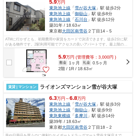
5.9
万円
東急池上線
「
雪が谷大塚
」駅 徒歩2分
東急池上線
「
御嶽山
」駅 徒歩8分
東急池上線
「
石川台
」駅 徒歩12分
築31年 / 18.63㎡
東京都
大田区
南雪谷
２丁目14－5
ATMに行かずとも、初期費用や家賃をカードで決済できます。徒歩2分に駅
がある物件です。2駅利用可能でアクセスの良いアパートです。最上階のア
パートです。いつでも快適空間を味わえる...
5.9
万
円
(管理費等：3,000円 )
1ヶ月
0.5ヶ月
敷金
礼金
2階 / 1R / 18.63㎡
ライオンズマンション雪が谷大塚
賃貸 | マンション
6.3
6.8
万円～
万円
東急池上線
「
雪が谷大塚
」駅 徒歩3分
東急池上線
「
御嶽山
」駅 徒歩9分
東急東横線
「
多摩川
」駅 徒歩14分
築39年 / 18.63㎡
東京都
大田区
南雪谷
２丁目18－2
薬や日用品を買うのに便利なケイポートドラッグマート雪谷大塚店まで、