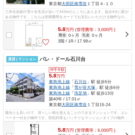
東京都
大田区
南雪谷
１丁目４-１０
三井住友銀行雪ケ谷支店が歩いて443mのところにあります。徒歩4分に駅が
ある物件です。こちらは初期費用をカードでお支払いいただける物件なの
で、支払い手続きの手間が省けます。こち...
5.8
万
円
(管理費等：3,000円 )
0ヶ月
0ヶ月
敷金
礼金
3階 / 1R / 17.98㎡
パレ・ドール石川台
賃貸 | マンション
仲手半額
5.8
万円
東急池上線
「
石川台
」駅 徒歩5分
東急池上線
「
雪が谷大塚
」駅 徒歩6分
東急池上線
「
洗足池
」駅 徒歩13分
築40年 / 17.01㎡
東京都
大田区
南雪谷
１丁目15-24
陽当りも良いので、清々しい朝を迎えることのできるマンションです。エレ
ベーター付きの物件です。防犯対策もバッチリなマンションタイプの物件で
す。徒歩5分に駅がある物件です。平坦...
5.8
万
円
(管理費等：6,000円 )