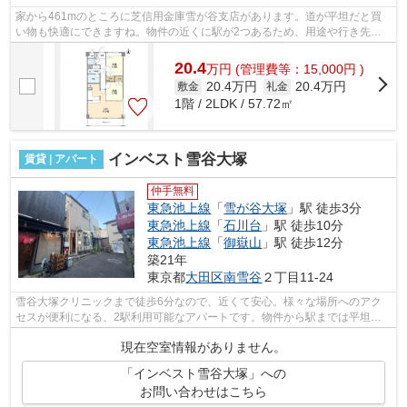
家から461mのところに芝信用金庫雪が谷支店があります。道が平坦だと買
い物も快適にできますね。物件の近くに駅が2つあるため、用途や行き先に
よって経路を選べます。ゴミ出しを楽にす...
20.4
万
円
(管理費等：15,000円 )
20.4万円
20.4万円
敷金
礼金
1階 / 2LDK / 57.72㎡
インベスト雪谷大塚
賃貸 | アパート
仲手無料
東急池上線
「
雪が谷大塚
」駅 徒歩3分
東急池上線
「
石川台
」駅 徒歩10分
東急池上線
「
御嶽山
」駅 徒歩12分
築21年
東京都
大田区
南雪谷
２丁目11-24
雪谷大塚クリニックまで徒歩6分なので、近くて安心。様々な場所へのアク
セスが便利になる、2駅利用可能なアパートです。物件から駅までは平坦な
道なので、快適に移動できます。徒歩3分...
現在空室情報がありません。
「インベスト雪谷大塚」への
お問い合わせはこちら