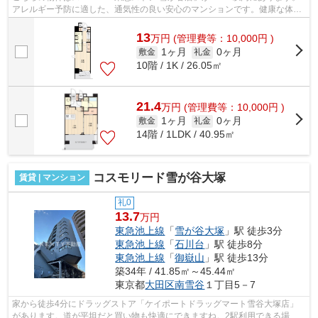
アレルギー予防に適した、通気性の良い安心のマンションです。健康な体は
新鮮な空気を吸うところから。2駅利用...
13
万
円
(管理費等：10,000円 )
1ヶ月
0ヶ月
敷金
礼金
10階 / 1K / 26.05㎡
21.4
万
円
(管理費等：10,000円 )
1ヶ月
0ヶ月
敷金
礼金
14階 / 1LDK / 40.95㎡
コスモリード雪が谷大塚
賃貸 | マンション
礼0
13.7
万円
東急池上線
「
雪が谷大塚
」駅 徒歩3分
東急池上線
「
石川台
」駅 徒歩8分
東急池上線
「
御嶽山
」駅 徒歩13分
築34年 / 41.85㎡～45.44㎡
東京都
大田区
南雪谷
１丁目5－7
家から徒歩4分にドラッグストア「ケイポートドラッグマート雪谷大塚店」
があります。道が平坦だと買い物も快適にできますね。2駅利用できる場所