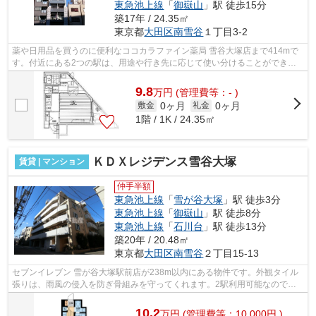
東急池上線
「
御嶽山
」駅 徒歩15分
築17年 / 24.35㎡
東京都
大田区
南雪谷
１丁目3-2
薬や日用品を買うのに便利なココカラファイン薬局 雪谷大塚店まで414mで
す。付近にある2つの駅は、用途や行き先に応じて使い分けることができま
す。建物の共用部にゴミ置き場があるの...
9.8
万
円
(管理費等：- )
0ヶ月
0ヶ月
敷金
礼金
1階 / 1K / 24.35㎡
ＫＤＸレジデンス雪谷大塚
賃貸 | マンション
仲手半額
東急池上線
「
雪が谷大塚
」駅 徒歩3分
東急池上線
「
御嶽山
」駅 徒歩8分
東急池上線
「
石川台
」駅 徒歩13分
築20年 / 20.48㎡
東京都
大田区
南雪谷
２丁目15-13
セブンイレブン 雪が谷大塚駅前店が238m以内にある物件です。外観タイル
張りは、雨風の侵入を防ぎ骨組みを守ってくれます。2駅利用可能なので、
用途や行き先に応じて経路を選択できま...
10.2
万
円
(管理費等：10,000円 )