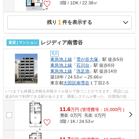
3階 / 1DK / 22.38㎡
1
残り
件を表示する
レジディア南雪谷
賃貸 | マンション
礼0
東急池上線
「
雪が谷大塚
」駅 徒歩5分
東急池上線
「
石川台
」駅 徒歩6分
東急池上線
「
洗足池
」駅 徒歩14分
築18年 / 24.53㎡～25.66㎡
東京都
大田区
南雪谷
１丁目2-5
いつまでも綺麗な外観を外観タイル張りで保つことができます。周辺には、
徒歩5分で利用できる駅があります。通風システムが整った、住環境の良い
安心の物件です。初期費用をカードでお...
11.6
万
円
(管理費等：15,000円 )
0万円
0万円
敷金
礼金
3階 / 1K / 24.53㎡