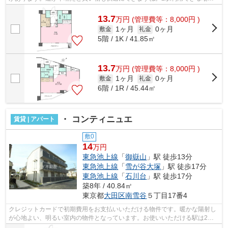
にあり、行き先に合わせて使い分けがで...
13.7
万
円
(管理費等：8,000円 )
1ヶ月
0ヶ月
敷金
礼金
5階 / 1K / 41.85㎡
13.7
万
円
(管理費等：8,000円 )
1ヶ月
0ヶ月
敷金
礼金
6階 / 1R / 45.44㎡
・ コンティニュエ
賃貸 | アパート
敷0
14
万円
東急池上線
「
御嶽山
」駅 徒歩13分
東急池上線
「
雪が谷大塚
」駅 徒歩17分
東急池上線
「
石川台
」駅 徒歩17分
築8年 / 40.84㎡
東京都
大田区
南雪谷
５丁目17番4
クレジットカードで初期費用をお支払いいただける物件です。暖かな陽射し
が心地よい、明るい室内の物件となっています。お使いいただける駅は2駅
あり、行き先に応じて使い分けができま...