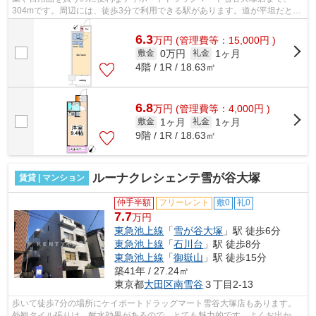
304mです。周辺には、徒歩3分で利用できる駅があります。道が平坦だと買
い物も快適にできますね。陽当りの良さが...
6.3
万
円
(管理費等：15,000円 )
0万円
1ヶ月
敷金
礼金
4階 / 1R / 18.63㎡
6.8
万
円
(管理費等：4,000円 )
1ヶ月
1ヶ月
敷金
礼金
9階 / 1R / 18.63㎡
ルーナクレシェンテ雪が谷大塚
賃貸 | マンション
仲手半額
フリーレント
敷0
礼0
7.7
万円
東急池上線
「
雪が谷大塚
」駅 徒歩6分
東急池上線
「
石川台
」駅 徒歩8分
東急池上線
「
御嶽山
」駅 徒歩15分
築41年 / 27.24㎡
東京都
大田区
南雪谷
３丁目2-13
歩いて徒歩7分の場所にケイポートドラッグマート雪谷大塚店もあります。
外観タイル張りは、耐水効果があるので、とても魅力的です。よくお出かけ