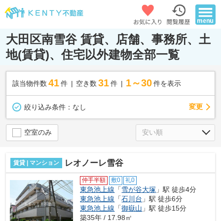
大田区南雪谷 賃貸、店舗、事務所、土
地(賃貸)、住宅以外建物全部一覧
41
31
1～30
該当物件数
件
空き数
件
件を表示
変更
絞り込み条件：
なし
空室のみ
レオノーレ雪谷
賃貸 | マンション
仲手半額
敷0
礼0
東急池上線
「
雪が谷大塚
」駅 徒歩4分
東急池上線
「
石川台
」駅 徒歩6分
東急池上線
「
御嶽山
」駅 徒歩15分
築35年 / 17.98㎡