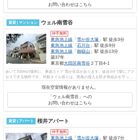
お問い合わせはこちら
ウェル南雪谷
賃貸 | マンション
仲手無料
東急池上線
「
雪が谷大塚
」駅 徒歩3分
東急池上線
「
石川台
」駅 徒歩9分
東急池上線
「
御嶽山
」駅 徒歩13分
築37年
東京都
大田区
南雪谷
２丁目4-1
歩いて330mの場所に、東急ストア 雪が谷店があります。徒歩3分で駅にアク
セスできる物件です。外観タイル張りは、雨風の侵入を防ぎ骨組みを守って
くれます。空気の入れ替えができる風...
現在空室情報がありません。
「ウェル南雪谷」への
お問い合わせはこちら
桜井アパート
賃貸 | アパート
仲手無料
東急池上線
「
雪が谷大塚
」駅 徒歩7分