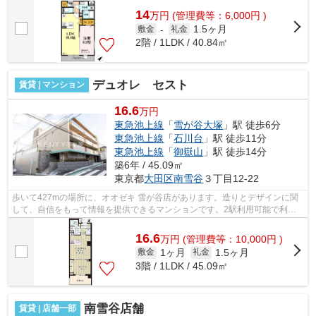
14
万
円
(管理費等：6,000円 )
1.5ヶ月
敷金
-
礼金
2階 / 1LDK / 40.84㎡
デュオレ セスト
賃貸 | マンション
16.6
万円
東急池上線
「
雪が谷大塚
」駅 徒歩6分
東急池上線
「
石川台
」駅 徒歩11分
東急池上線
「
御嶽山
」駅 徒歩14分
築6年 / 45.09㎡
東京都
大田区
南雪谷
３丁目12-22
歩いて427mの場所に、オオゼキ 雪が谷店があります。造りとデザインに関
して、自信をもって情報を提供できるマンションです。2駅利用可能で利便
性の高い物件です。道が平坦だと買い物...
16.6
万
円
(管理費等：10,000円 )
1ヶ月
1.5ヶ月
敷金
礼金
3階 / 1LDK / 45.09㎡
南雪谷店舗
賃貸 | 店舗一部