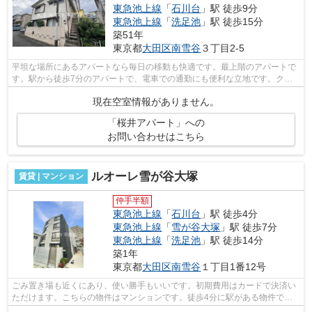
東急池上線
「
石川台
」駅 徒歩9分
東急池上線
「
洗足池
」駅 徒歩15分
築51年
東京都
大田区
南雪谷
３丁目2-5
平坦な場所にあるアパートなら毎日の移動も快適です。最上階のアパートで
す。駅から徒歩7分のアパートで、電車での通勤にも便利な立地です。クレ
ジットカードで初期費用をお支払いいた...
現在空室情報がありません。
「桜井アパート」への
お問い合わせはこちら
ルオーレ雪が谷大塚
賃貸 | マンション
仲手半額
東急池上線
「
石川台
」駅 徒歩4分
東急池上線
「
雪が谷大塚
」駅 徒歩7分
東急池上線
「
洗足池
」駅 徒歩14分
築1年
東京都
大田区
南雪谷
１丁目1番12号
ごみ置き場も近くにあり、使い勝手もいいです。初期費用はカードで決済い
ただけます。こちらの物件はマンションです。徒歩4分に駅がある物件で
す。最上階のマンションです。こだわり派...