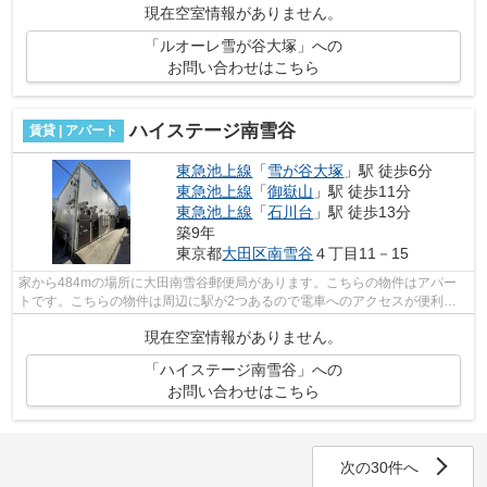
現在空室情報がありません。
「ルオーレ雪が谷大塚」への
お問い合わせはこちら
ハイステージ南雪谷
賃貸 | アパート
東急池上線
「
雪が谷大塚
」駅 徒歩6分
東急池上線
「
御嶽山
」駅 徒歩11分
東急池上線
「
石川台
」駅 徒歩13分
築9年
東京都
大田区
南雪谷
４丁目11－15
家から484mの場所に大田南雪谷郵便局があります。こちらの物件はアパー
トです。こちらの物件は周辺に駅が2つあるので電車へのアクセスが便利な
物件です。通勤やお出かけに便利な、徒歩...
現在空室情報がありません。
「ハイステージ南雪谷」への
お問い合わせはこちら
次の30件へ