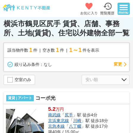
横浜市鶴見区尻手 賃貸、店舗、事務
所、土地(賃貸)、住宅以外建物全部一覧
1
1
1～1
該当物件数
件
空き数
件
件を表示
変更
絞り込み条件：
なし
空室のみ
コーポ光
賃貸 | アパート
5.2
万円
南武線
「
尻手
」駅 徒歩4分
京浜東北線
「
川崎
」駅 徒歩18分
京急本線
「
八丁畷
」駅 徒歩17分
築40年 / 15.00㎡