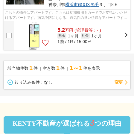
神奈川県
横浜市鶴見区
尻手
３丁目8-6
こちらの物件はアパートです。こちらは初期費用をカードでお支払いいただ
けるアパートです。病気予防にもなる、通気性の良い快適なアパートです。
高ニーズな駅近の物件で、徒歩4分で駅...
5.2
万
円
(管理費等：- )
1ヶ月
1ヶ月
敷金
礼金
1階 / 1R / 15.00㎡
1
1
1～1
該当物件数
件
空き数
件
件を表示
変更
絞り込み条件：
なし
3
KENTY不動産が選ばれる
つの理由