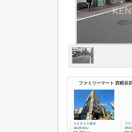
ファミリーマート 西糀谷
ＸＥＢＥＣ糀谷
ブラ
1K/25.62㎡
1R/4