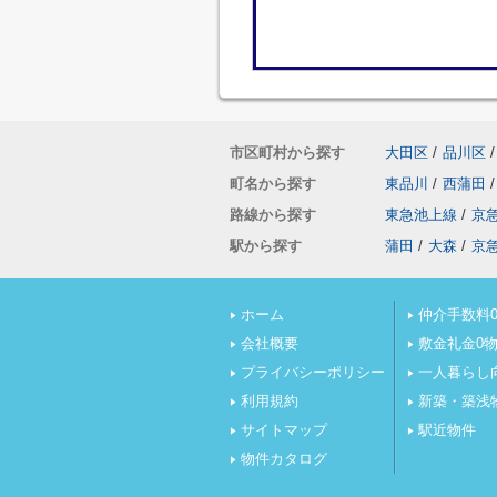
市区町村から探す
大田区
/
品川区
/
町名から探す
東品川
/
西蒲田
/
路線から探す
東急池上線
/
京
駅から探す
蒲田
/
大森
/
京
ホーム
仲介手数料0
会社概要
敷金礼金0
プライバシーポリシー
一人暮らし
利用規約
新築・築浅
サイトマップ
駅近物件
物件カタログ