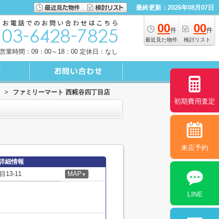
最終更新：2026年08月07日
00
00
件
件
最近見た物件
検討リスト
営業時間：09：00～18：00 定休日：なし
>
ファミリーマート 西糀谷四丁目店
初期費用査定
来店予約
詳細情報
3-11
MAP
▼
LINE