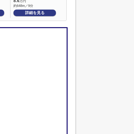
8.6
万円
約648m／9分
詳細を見る