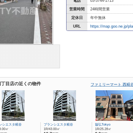
電話
03-3744-1713
営業時間
24時間営業
定休日
年中無休
URL
https://map.goo.ne.jp/p
四丁目店の近くの物件
ファミリーマート 西糀
ンシエスタ糀谷
ブランシエスタ糀谷
協弘Tokyo
3.00㎡
1R/43.00㎡
1R/25.28㎡