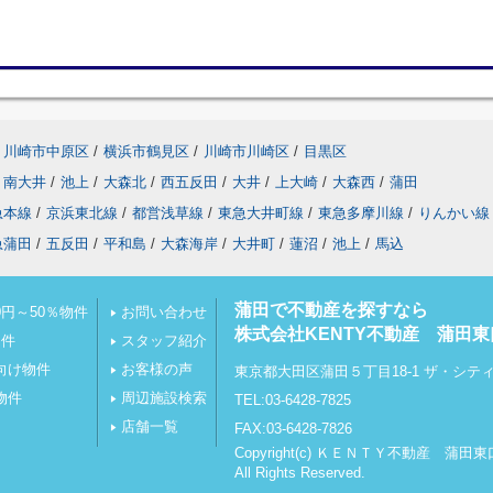
川崎市中原区
/
横浜市鶴見区
/
川崎市川崎区
/
目黒区
南大井
/
池上
/
大森北
/
西五反田
/
大井
/
上大崎
/
大森西
/
蒲田
急本線
/
京浜東北線
/
都営浅草線
/
東急大井町線
/
東急多摩川線
/
りんかい線
急蒲田
/
五反田
/
平和島
/
大森海岸
/
大井町
/
蓮沼
/
池上
/
馬込
蒲田で不動産を探すなら
円～50％物件
お問い合わせ
株式会社KENTY不動産 蒲田東
物件
スタッフ紹介
向け物件
お客様の声
東京都大田区蒲田５丁目18-1 ザ・シテ
物件
周辺施設検索
TEL:03-6428-7825
店舗一覧
FAX:03-6428-7826
Copyright(c) ＫＥＮＴＹ不動産 蒲田
All Rights Reserved.