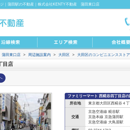
ジ｜蒲田駅の不動産｜株式会社KENTY不動産 蒲田東口店
 蒲田東口店
>
周辺施設案内
>
大田区
>
大田区のコンビニエンスストア
丁目店
へ
ファミリーマート 西糀谷四丁目店の
所在地
東京都大田区西糀谷４丁目1
京急空港線 糀谷駅
交通
京急本線 京急蒲田駅
京急空港線 大鳥居駅