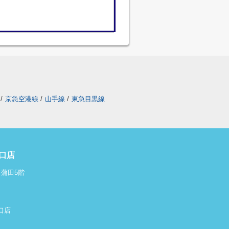
/
京急空港線
/
山手線
/
東急目黒線
口店
ィ蒲田5階
東口店