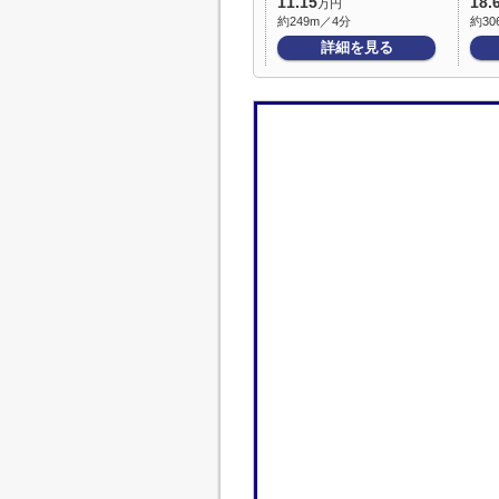
11.15
18.
万円
約249m／4分
約30
詳細を見る