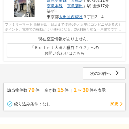
京急空港線
「
大鳥居
」駅 徒歩11分
京急本線
「
京急蒲田
」駅 徒歩17分
築4年
東京都
大田区
西糀谷
３丁目2－4
ファミリーマート 西糀谷四丁目店まで徒歩6分と近場にコンビニがあるのも
ポイント。電車での移動がより便利になる、2駅利用可能な一戸建てです。
室内に新鮮な空気を取り入れやすい風通...
現在空室情報がありません。
「Ｋｏｌｅｔ大田西糀谷＃０２」への
お問い合わせはこちら
次の30件へ
70
15
1～30
該当物件数
件
空き数
件
件を表示
変更
絞り込み条件：
なし