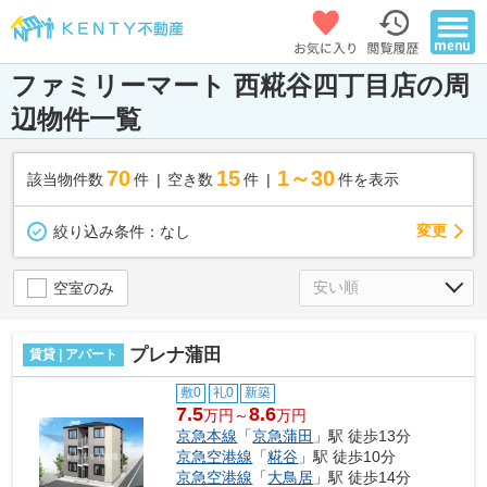
ファミリーマート 西糀谷四丁目店の周
辺物件一覧
70
15
1～30
該当物件数
件
空き数
件
件を表示
変更
絞り込み条件：
なし
空室のみ
プレナ蒲田
賃貸 | アパート
敷0
礼0
新築
7.5
8.6
万円～
万円
京急本線
「
京急蒲田
」駅 徒歩13分
京急空港線
「
糀谷
」駅 徒歩10分
京急空港線
「
大鳥居
」駅 徒歩14分