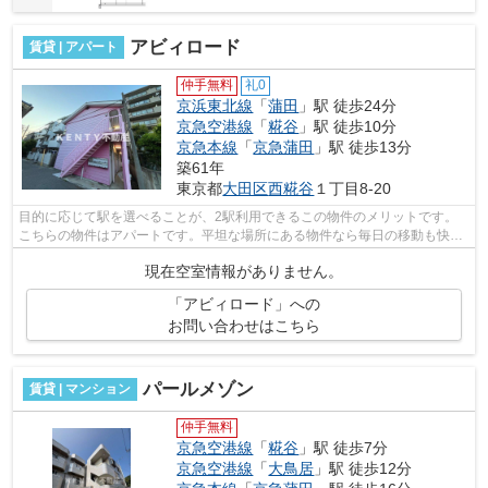
アビィロード
賃貸 | アパート
仲手無料
礼0
京浜東北線
「
蒲田
」駅 徒歩24分
京急空港線
「
糀谷
」駅 徒歩10分
京急本線
「
京急蒲田
」駅 徒歩13分
築61年
東京都
大田区
西糀谷
１丁目8-20
目的に応じて駅を選べることが、2駅利用できるこの物件のメリットです。
こちらの物件はアパートです。平坦な場所にある物件なら毎日の移動も快適
です。こちらは初期費用をカードでお支...
現在空室情報がありません。
「アビィロード」への
お問い合わせはこちら
パールメゾン
賃貸 | マンション
仲手無料
京急空港線
「
糀谷
」駅 徒歩7分
京急空港線
「
大鳥居
」駅 徒歩12分