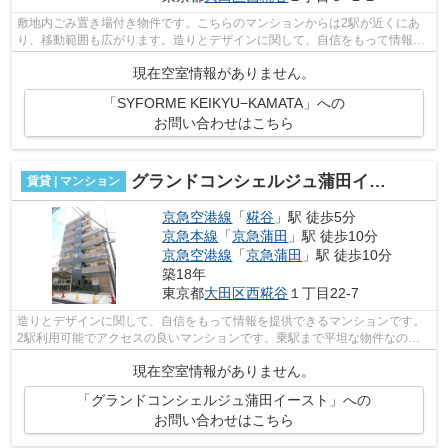
敷地内ごみ置き場付き物件です。こちらのマンションからは2駅が近くにあ
り、移動範囲も広がります。造りとデザインに関して、自信をもって情報を
提供できるマンションです。こちらのマ...
現在空室情報がありません。
「SYFORME KEIKYU−KAMATA」への
お問い合わせはこちら
グランドコンシェルジュ蒲田イースト
賃貸 | マンション
京急空港線
「
糀谷
」駅 徒歩5分
京急本線
「
京急蒲田
」駅 徒歩10分
京急空港線
「
京急蒲田
」駅 徒歩10分
築18年
東京都
大田区
西糀谷
１丁目22-7
造りとデザインに関して、自信をもって情報を提供できるマンションです。
2駅利用可能でアクセスの良いマンションです。乗駅まで平坦な物件なの
で、自転車を使う方にもおすすめです。タ...
現在空室情報がありません。
「グランドコンシェルジュ蒲田イースト」への
お問い合わせはこちら