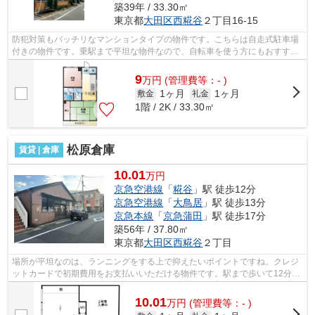
築39年 / 33.30㎡
東京都
大田区
西糀谷
２丁目16-15
防犯対策もバッチリなマンションタイプの物件です。こちらは自走式駐車場
付きの物件です。乗駅まで平坦な物件なので、自転車を使う方にもおすすめ
です。駅まで徒歩12分の物件です。初...
9
万
円
(管理費等：- )
1ヶ月
1ヶ月
敷金
礼金
1階 / 2K / 33.30㎡
松原倉庫
賃貸 | 倉庫
10.01
万円
京急空港線
「
糀谷
」駅 徒歩12分
京急空港線
「
大鳥居
」駅 徒歩13分
京急本線
「
京急蒲田
」駅 徒歩17分
築56年 / 37.80㎡
東京都
大田区
西糀谷
２丁目
場所が平坦なのは、ランニングをする上で抑えたいポイントですね。クレジ
ットカードで初期費用をお支払いいただける物件です。駅まで歩いて12分ほ
どの、魅力的な立地の物件です。近く...
10.01
万
円
(管理費等：- )