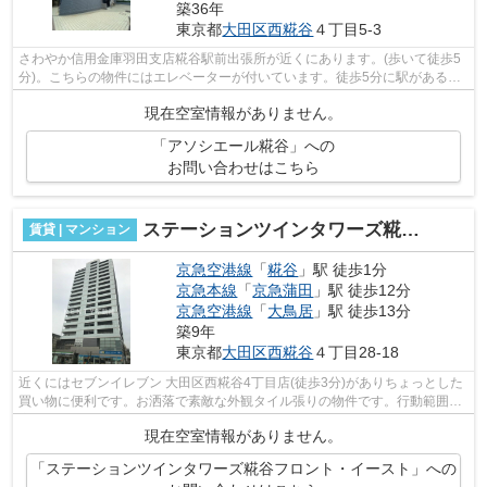
築36年
東京都
大田区
西糀谷
４丁目5-3
さわやか信用金庫羽田支店糀谷駅前出張所が近くにあります。(歩いて徒歩5
分)。こちらの物件にはエレベーターが付いています。徒歩5分に駅がある物
件です。よくお出かけをする方にも便...
現在空室情報がありません。
「アソシエール糀谷」への
お問い合わせはこちら
ステーションツインタワーズ糀谷フロント・イースト
賃貸 | マンション
京急空港線
「
糀谷
」駅 徒歩1分
京急本線
「
京急蒲田
」駅 徒歩12分
京急空港線
「
大鳥居
」駅 徒歩13分
築9年
東京都
大田区
西糀谷
４丁目28-18
近くにはセブンイレブン 大田区西糀谷4丁目店(徒歩3分)がありちょっとした
買い物に便利です。お洒落で素敵な外観タイル張りの物件です。行動範囲が
広がる2駅利用可能な物件です。平坦...
現在空室情報がありません。
「ステーションツインタワーズ糀谷フロント・イースト」への