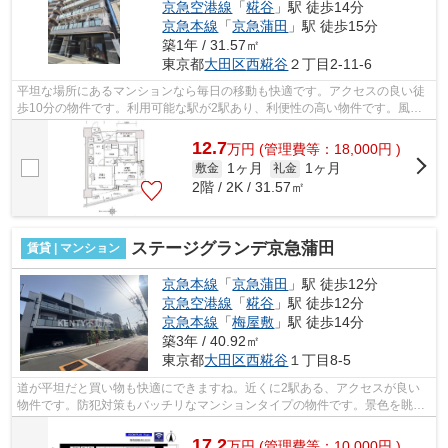
京急空港線
「
糀谷
」駅 徒歩14分
京急本線
「
京急蒲田
」駅 徒歩15分
築1年 / 31.57㎡
東京都
大田区
西糀谷
２丁目2-11-6
平坦な場所にあるマンションなら毎日の移動も快適です。アクセスの良い徒
歩10分の物件です。利用可能な駅が2駅あり、利便性の高い物件です。風通
しのよさが魅力のマンションです。造り...
12.7
万
円
(管理費等：18,000円 )
1ヶ月
1ヶ月
敷金
礼金
2階 / 2K / 31.57㎡
ステージグランデ京急蒲田
賃貸 | マンション
京急本線
「
京急蒲田
」駅 徒歩12分
京急空港線
「
糀谷
」駅 徒歩12分
京急本線
「
梅屋敷
」駅 徒歩14分
築3年 / 40.92㎡
東京都
大田区
西糀谷
１丁目8-5
道が平坦だと買い物も快適にできますね。近くに2駅ある、アクセスが良い
物件です。防犯対策もバッチリなマンションタイプの物件です。景色を眺め
ることには心を癒す効果があり、視力低...
17.2
万
円
(管理費等：10,000円 )