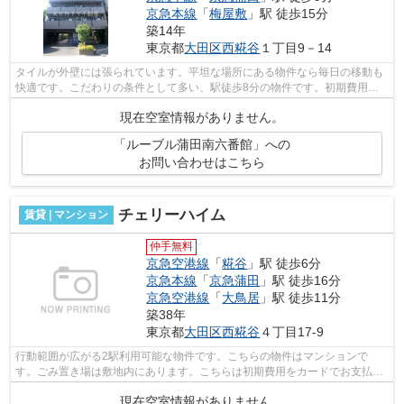
京急本線
「
梅屋敷
」駅 徒歩15分
築14年
東京都
大田区
西糀谷
１丁目9－14
タイルが外壁には張られています。平坦な場所にある物件なら毎日の移動も
快適です。こだわりの条件として多い、駅徒歩8分の物件です。初期費用の
カード決済ができます。2駅利用できる...
現在空室情報がありません。
「ルーブル蒲田南六番館」への
お問い合わせはこちら
チェリーハイム
賃貸 | マンション
仲手無料
京急空港線
「
糀谷
」駅 徒歩6分
京急本線
「
京急蒲田
」駅 徒歩16分
京急空港線
「
大鳥居
」駅 徒歩11分
築38年
東京都
大田区
西糀谷
４丁目17-9
行動範囲が広がる2駅利用可能な物件です。こちらの物件はマンションで
す。ごみ置き場は敷地内にあります。こちらは初期費用をカードでお支払い
いただける物件なので、支払い手続きの手...
現在空室情報がありません。