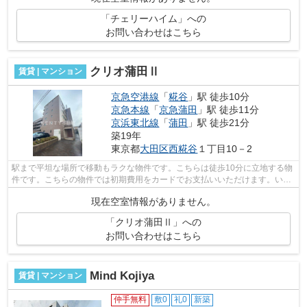
「チェリーハイム」への
お問い合わせはこちら
クリオ蒲田Ⅱ
賃貸 | マンション
京急空港線
「
糀谷
」駅 徒歩10分
京急本線
「
京急蒲田
」駅 徒歩11分
京浜東北線
「
蒲田
」駅 徒歩21分
築19年
東京都
大田区
西糀谷
１丁目10－2
駅まで平坦な場所で移動もラクな物件です。こちらは徒歩10分に立地する物
件です。こちらの物件では初期費用をカードでお支払いいただけます。いつ
までも綺麗な外観を外観タイル張りで...
現在空室情報がありません。
「クリオ蒲田Ⅱ」への
お問い合わせはこちら
Mind Kojiya
賃貸 | マンション
仲手無料
敷0
礼0
新築