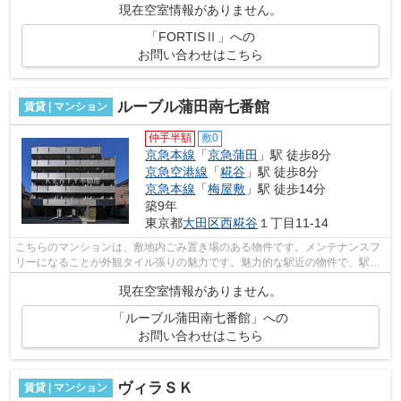
現在空室情報がありません。
「FORTISⅡ」への
お問い合わせはこちら
ルーブル蒲田南七番館
賃貸 | マンション
仲手半額
敷0
京急本線
「
京急蒲田
」駅 徒歩8分
京急空港線
「
糀谷
」駅 徒歩8分
京急本線
「
梅屋敷
」駅 徒歩14分
築9年
東京都
大田区
西糀谷
１丁目11-14
こちらのマンションは、敷地内ごみ置き場のある物件です。メンテナンスフ
リーになることが外観タイル張りの魅力です。魅力的な駅近の物件で、駅ま
で徒歩8分です。2駅利用可能なので、...
現在空室情報がありません。
「ルーブル蒲田南七番館」への
お問い合わせはこちら
ヴィラＳＫ
賃貸 | マンション