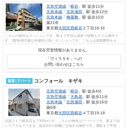
京急空港線
「
糀谷
」駅 徒歩11分
京急本線
「
京急蒲田
」駅 徒歩12分
京急本線
「
梅屋敷
」駅 徒歩15分
築21年
東京都
大田区
西糀谷
２丁目18-16
こちらの物件はマンションです。駅まで平坦な場所で移動もラクな物件で
す。2駅利用可能な利便性の高いマンションです。こちらは初期費用をカー
ドでお支払いいただける物件です。歩いて...
現在空室情報がありません。
「ヴィラＳＫ」への
お問い合わせはこちら
コンフォール キザキ
賃貸 | アパート
京急空港線
「
糀谷
」駅 徒歩4分
京急空港線
「
大鳥居
」駅 徒歩11分
京急本線
「
京急蒲田
」駅 徒歩16分
築6年
東京都
大田区
西糀谷
４丁目19-18
京急ストア糀谷店まで305mです。こちらの物件はアパートです。駅まで歩
いてアクセスできる、徒歩4分の距離に立地する物件です。乗駅まで平坦な