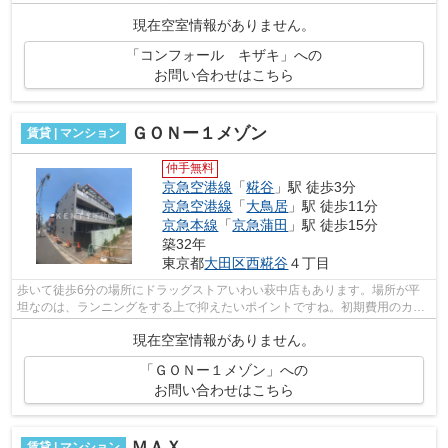
物件なので、自転車を使う方にもおすすめ...
現在空室情報がありません。
「コンフォール キザキ」への
お問い合わせはこちら
ＧＯＮー１メゾン
賃貸 | マンション
仲手無料
京急空港線
「
糀谷
」駅 徒歩3分
京急空港線
「
大鳥居
」駅 徒歩11分
京急本線
「
京急蒲田
」駅 徒歩15分
築32年
東京都
大田区
西糀谷
４丁目
歩いて徒歩6分の場所にドラッグストアいわい萩中店もあります。場所が平
坦なのは、ランニングをする上で抑えたいポイントですね。初期費用のカー
ド決済ができます。通風良好で陽の当た...
現在空室情報がありません。
「ＧＯＮー１メゾン」への
お問い合わせはこちら
ＭＡＸ
賃貸 | マンション