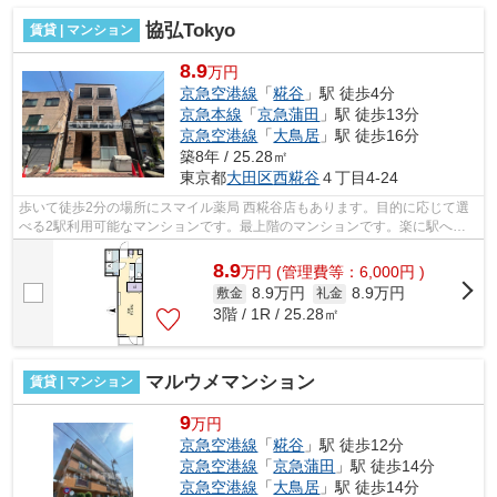
協弘Tokyo
賃貸 | マンション
8.9
万円
京急空港線
「
糀谷
」駅 徒歩4分
京急本線
「
京急蒲田
」駅 徒歩13分
京急空港線
「
大鳥居
」駅 徒歩16分
築8年 / 25.28㎡
東京都
大田区
西糀谷
４丁目4-24
歩いて徒歩2分の場所にスマイル薬局 西糀谷店もあります。目的に応じて選
べる2駅利用可能なマンションです。最上階のマンションです。楽に駅へ行
きたい方には駅まで平坦な物件がおすす...
8.9
万
円
(管理費等：6,000円 )
8.9万円
8.9万円
敷金
礼金
3階 / 1R / 25.28㎡
マルウメマンション
賃貸 | マンション
9
万円
京急空港線
「
糀谷
」駅 徒歩12分
京急空港線
「
京急蒲田
」駅 徒歩14分
京急空港線
「
大鳥居
」駅 徒歩14分