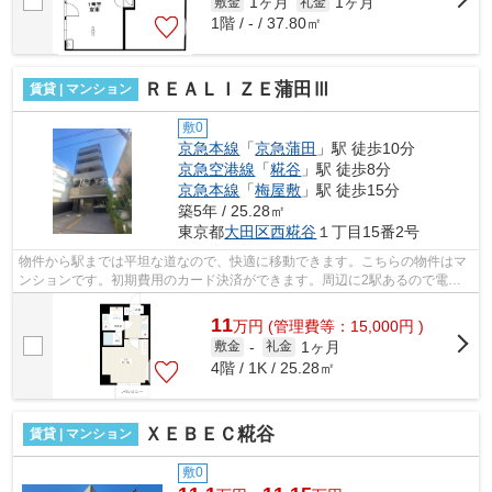
1ヶ月
1ヶ月
敷金
礼金
1階 / - / 37.80㎡
ＲＥＡＬＩＺＥ蒲田Ⅲ
賃貸 | マンション
敷0
京急本線
「
京急蒲田
」駅 徒歩10分
京急空港線
「
糀谷
」駅 徒歩8分
京急本線
「
梅屋敷
」駅 徒歩15分
築5年 / 25.28㎡
東京都
大田区
西糀谷
１丁目15番2号
物件から駅までは平坦な道なので、快適に移動できます。こちらの物件はマ
ンションです。初期費用のカード決済ができます。周辺に2駅あるので電車
通勤しやすいです。満足できる素敵な外...
11
万
円
(管理費等：15,000円 )
1ヶ月
敷金
-
礼金
4階 / 1K / 25.28㎡
ＸＥＢＥＣ糀谷
賃貸 | マンション
敷0