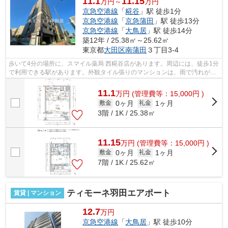
11.1
11.15
万円～
万円
京急空港線
「
糀谷
」駅 徒歩1分
京急空港線
「
京急蒲田
」駅 徒歩13分
京急空港線
「
大鳥居
」駅 徒歩14分
築12年 / 25.38㎡～25.62㎡
東京都
大田区
南蒲田
３丁目3-4
歩いて4分の場所に、スマイル薬局 西糀谷店があります。周辺には、徒歩1分
で利用できる駅があります。外観タイル張りのマンションは、雨で汚れが落
ちるのが魅力です。自宅から2駅利用...
11.1
万
円
(管理費等：15,000円 )
0ヶ月
1ヶ月
敷金
礼金
3階 / 1K / 25.38㎡
11.15
万
円
(管理費等：15,000円 )
0ヶ月
1ヶ月
敷金
礼金
7階 / 1K / 25.62㎡
ティモーネ羽田エアポート
賃貸 | マンション
12.7
万円
京急空港線
「
大鳥居
」駅 徒歩10分