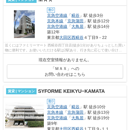
敷0
京急空港線
「
糀谷
」駅 徒歩3分
京急本線
「
京急蒲田
」駅 徒歩12分
京急空港線
「
大鳥居
」駅 徒歩14分
築12年
東京都
大田区
西糀谷
４丁目9－22
近くにはファミリーマート 西糀谷四丁目店(徒歩1分)がありちょっとした買い
物に便利です。お使いいただける駅は2駅あり、行き先に応じて使い分けが
できます。徒歩3分に駅がある物件で...
現在空室情報がありません。
「ＭＡＸ」への
お問い合わせはこちら
SYFORME KEIKYU−KAMATA
賃貸 | マンション
敷0
京急空港線
「
糀谷
」駅 徒歩10分
京急本線
「
京急蒲田
」駅 徒歩13分
京急空港線
「
大鳥居
」駅 徒歩19分
築9年
東京都
大田区
西糀谷
１丁目９-１１