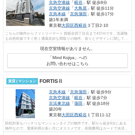
京急空港線
「
糀谷
」駅 徒歩8分
京急空港線
「
大鳥居
」駅 徒歩11分
京急本線
「
京急蒲田
」駅 徒歩17分
築1年未満
東京都
大田区
西糀谷
３丁目2-10
こちらの物件からファミリーマート 西糀谷四丁目店まで437mです。洗濯物
も自然乾燥ですぐ乾く通風良好な間取りの物件。造りとデザインに関して、
自信をもって情報を提供できるマンショ...
現在空室情報がありません。
「Mind Kojiya」への
お問い合わせはこちら
FORTISⅡ
賃貸 | マンション
京急本線
「
京急蒲田
」駅 徒歩9分
京急空港線
「
糀谷
」駅 徒歩7分
京浜東北線
「
蒲田
」駅 徒歩18分
築20年
東京都
大田区
西糀谷
１丁目11-12
防犯対策もバッチリなマンションタイプの物件です。駅から徒歩9分にある
物件なので、電車利用が多い方にオススメです。初期費用はカードで決済い
ただけます。平坦な場所にあるマンショ...