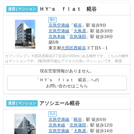
ＨＹ’ｓ ｆｌａｔ 糀谷
賃貸 | マンション
敷0
京急空港線
「
糀谷
」駅 徒歩9分
京急空港線
「
大鳥居
」駅 徒歩10分
京急本線
「
京急蒲田
」駅 徒歩18分
築5年
東京都
大田区
西糀谷
３丁目5－1
セブンイレブン 大田区西糀谷3丁目店が455mにある物件です。こちらの物件
はマンションです。2駅利用可能なアクセスの良いマンションです。眺望良
好なマンションはこちらです。好評の駅...
現在空室情報がありません。
「ＨＹ’ｓ ｆｌａｔ 糀谷」への
お問い合わせはこちら
アソシエール糀谷
賃貸 | マンション
礼0
京急空港線
「
糀谷
」駅 徒歩5分
京急本線
「
京急蒲田
」駅 徒歩12分
京急空港線
「
大鳥居
」駅 徒歩14分