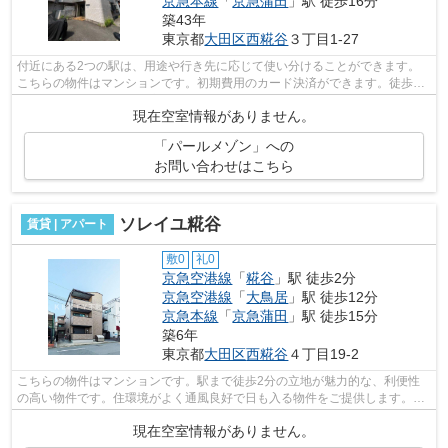
京急本線
「
京急蒲田
」駅 徒歩16分
築43年
東京都
大田区
西糀谷
３丁目1-27
付近にある2つの駅は、用途や行き先に応じて使い分けることができます。
こちらの物件はマンションです。初期費用のカード決済ができます。徒歩7
分に駅のある、ニーズの高い物件です。...
現在空室情報がありません。
「パールメゾン」への
お問い合わせはこちら
ソレイユ糀谷
賃貸 | アパート
敷0
礼0
京急空港線
「
糀谷
」駅 徒歩2分
京急空港線
「
大鳥居
」駅 徒歩12分
京急本線
「
京急蒲田
」駅 徒歩15分
築6年
東京都
大田区
西糀谷
４丁目19-2
こちらの物件はマンションです。駅まで徒歩2分の立地が魅力的な、利便性
の高い物件です。住環境がよく通風良好で日も入る物件をご提供します。平
坦な場所にある物件なら毎日の移動も快...
現在空室情報がありません。