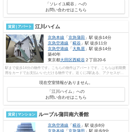
「ソレイユ糀谷」への
お問い合わせはこちら
江川ハイム
賃貸 | アパート
京急本線
「
京急蒲田
」駅 徒歩14分
京急空港線
「
糀谷
」駅 徒歩11分
京急空港線
「
大鳥居
」駅 徒歩14分
築40年
東京都
大田区
西糀谷
２丁目20-6
駅まで徒歩14分の物件です。こちらの物件はアパートです。こちらは初期費
用をカードでお支払いいただける物件です。近くに2駅ある、アクセスが良
い物件です。場所が平坦なのは、ランニ...
現在空室情報がありません。
「江川ハイム」への
お問い合わせはこちら
ルーブル蒲田南六番館
賃貸 | マンション
京急空港線
「
糀谷
」駅 徒歩8分
京急本線
「
京急蒲田
」駅 徒歩9分