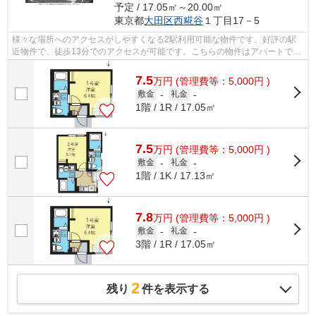
予定 / 17.05㎡～20.00㎡
東京都
大田区
西糀谷
１丁目17－5
様々な場所へのアクセスがしやすくなる2駅利用可能な物件です。好評の駅
近物件で、徒歩13分でのアクセスが可能です。こちらの物件はアパートで
す。こちらの物件では初期費用をカードで...
7.5
万
円
(管理費等：5,000円 )
敷金
-
礼金
-
1階 / 1R / 17.05㎡
7.5
万
円
(管理費等：5,000円 )
敷金
-
礼金
-
1階 / 1K / 17.13㎡
7.8
万
円
(管理費等：5,000円 )
敷金
-
礼金
-
3階 / 1R / 17.05㎡
2
残り
件を表示する