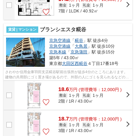
1ヶ月
1ヶ月
敷金
礼金
7階 / 1LDK / 40.92㎡
ブランシエスタ糀谷
賃貸 | マンション
京急空港線
「
糀谷
」駅 徒歩4分
京急空港線
「
大鳥居
」駅 徒歩10分
京急本線
「
京急蒲田
」駅 徒歩15分
築5年 / 43.00㎡
東京都
大田区
西糀谷
４丁目17番18号
さわやか信用金庫羽田支店糀谷駅前出張所が徒歩4分のところにあります。
建物の共用部にゴミ置き場があるので、外部の人にゴミを見られるなどのト
ラブル回避につながります。物件の周辺...
18.6
万
円
(管理費等：12,000円 )
1ヶ月
1ヶ月
敷金
礼金
2階 / 1R / 43.00㎡
18.7
万
円
(管理費等：12,000円 )
1ヶ月
1ヶ月
敷金
礼金
3階 / 1R / 43.00㎡