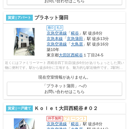
お問い合わせはこちら
プラネット蒲田
賃貸 | アパート
敷0
礼0
京急空港線
「
糀谷
」駅 徒歩8分
京急本線
「
京急蒲田
」駅 徒歩13分
京急空港線
「
大鳥居
」駅 徒歩16分
築10年
東京都
大田区
西糀谷
１丁目24-5
近くにはファミリーマート 西糀谷四丁目店(徒歩6分)がありちょっとした買い
物に便利です。駅から徒歩8分に立地する、魅力的な駅近物件です。2駅利用
できるので電車をよく使う方におす...
現在空室情報がありません。
「プラネット蒲田」への
お問い合わせはこちら
Ｋｏｌｅｔ大田西糀谷＃０２
賃貸 | 一戸建て
仲手無料
フリーレント
京急空港線
「
糀谷
」駅 徒歩8分