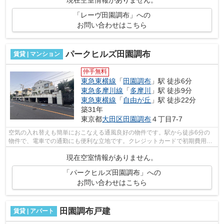
現在空室情報がありません。
「レーヴ田園調布」への
お問い合わせはこちら
パークヒルズ田園調布
賃貸 | マンション
仲手無料
東急東横線
「
田園調布
」駅 徒歩6分
東急多摩川線
「
多摩川
」駅 徒歩9分
東急東横線
「
自由が丘
」駅 徒歩22分
築31年
東京都
大田区
田園調布
４丁目7-7
空気の入れ替えも簡単におこなえる通風良好の物件です。駅から徒歩6分の
物件で、電車での通勤にも便利な立地です。クレジットカードで初期費用を
お支払いいただける物件です。こちらの...
現在空室情報がありません。
「パークヒルズ田園調布」への
お問い合わせはこちら
田園調布戸建
賃貸 | アパート