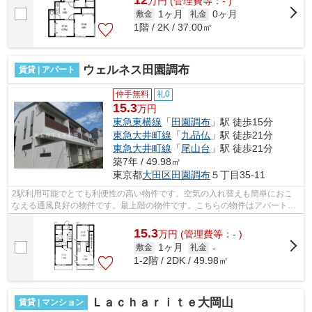
12
万
円
(管理費等：- )
1ヶ月
0ヶ月
敷金
礼金
1階 / 2K / 37.00㎡
ウェルネス田園調布
賃貸 | アパート
仲手無料
礼0
15.3
万円
東急東横線
「
田園調布
」駅 徒歩15分
東急大井町線
「
九品仏
」駅 徒歩21分
東急大井町線
「
尾山台
」駅 徒歩21分
築7年 / 49.98㎡
東京都
大田区
田園調布
５丁目35-11
2駅利用可能でとても利便性の高い物件です。空気の入れ替えも簡単におこ
なえる通風良好の物件です。最上階の物件です。こちらの物件はアパートで
す。駅まで徒歩15分の物件です。こちら...
15.3
万
円
(管理費等：- )
1ヶ月
敷金
礼金
-
1-2階 / 2DK / 49.98㎡
Ｌａｃｈａｒｉｔｅ大岡山
賃貸 | マンション