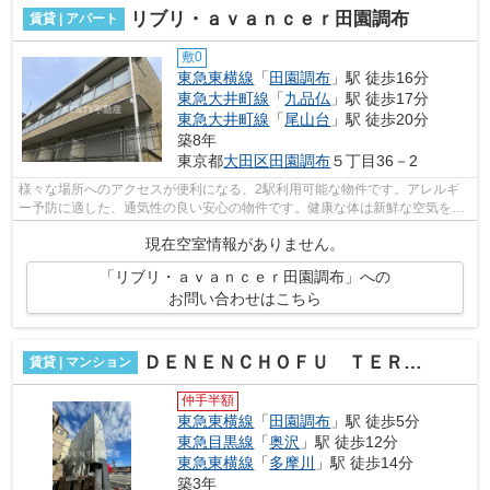
リブリ・ａｖａｎｃｅｒ田園調布
賃貸 | アパート
敷0
東急東横線
「
田園調布
」駅 徒歩16分
東急大井町線
「
九品仏
」駅 徒歩17分
東急大井町線
「
尾山台
」駅 徒歩20分
築8年
東京都
大田区
田園調布
５丁目36－2
様々な場所へのアクセスが便利になる、2駅利用可能な物件です。アレルギ
ー予防に適した、通気性の良い安心の物件です。健康な体は新鮮な空気を吸
うところから。こちらの物件はアパート...
現在空室情報がありません。
「リブリ・ａｖａｎｃｅｒ田園調布」への
お問い合わせはこちら
ＤＥＮＥＮＣＨＯＦＵ ＴＥＲＲＡＣＥ
賃貸 | マンション
仲手半額
東急東横線
「
田園調布
」駅 徒歩5分
東急目黒線
「
奥沢
」駅 徒歩12分
東急東横線
「
多摩川
」駅 徒歩14分
築3年