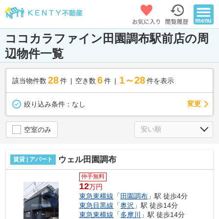
ココカラファイン田園調布駅前店の周
辺物件一覧
28
6
1～28
該当物件数
件
空き数
件
件を表示
変更
絞り込み条件：
なし
空室のみ
ウェル田園調布
賃貸 | アパート
仲手無料
12
万円
東急東横線
「
田園調布
」駅 徒歩4分
東急目黒線
「
奥沢
」駅 徒歩14分
東急東横線
「
多摩川
」駅 徒歩14分