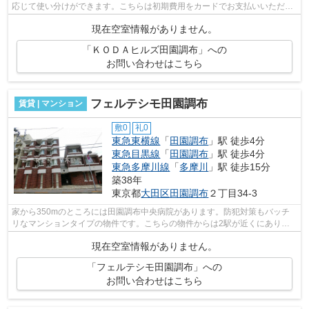
応じて使い分けができます。こちらは初期費用をカードでお支払いいただけ
る物件です。気になるイチオシ物件情報...
現在空室情報がありません。
「ＫＯＤＡヒルズ田園調布」への
お問い合わせはこちら
フェルテシモ田園調布
賃貸 | マンション
敷0
礼0
東急東横線
「
田園調布
」駅 徒歩4分
東急目黒線
「
田園調布
」駅 徒歩4分
東急多摩川線
「
多摩川
」駅 徒歩15分
築38年
東京都
大田区
田園調布
２丁目34-3
家から350mのところには田園調布中央病院があります。防犯対策もバッチ
リなマンションタイプの物件です。こちらの物件からは2駅が近くにあり、
移動範囲も広がります。エレベーター付き...
現在空室情報がありません。
「フェルテシモ田園調布」への
お問い合わせはこちら