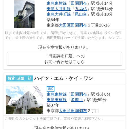
東急東横線
「
田園調布
」駅 徒歩14分
東急大井町線
「
九品仏
」駅 徒歩14分
東急大井町線
「
尾山台
」駅 徒歩18分
築54年
東京都
大田区
田園調布
５丁目20-16
駅まで徒歩14分の物件です。2駅利用ができて、電車での移動に役立つ物件
です。最上階の物件です。初期費用はカードで決済いただけます。シンプル
ながらも風の通り道がしっかり造られて...
現在空室情報がありません。
「田園調布戸建」への
お問い合わせはこちら
ハイツ・エム・ケイ・ワン
賃貸 | 店舗一部
敷0
東急東横線
「
田園調布
」駅 徒歩8分
東急東横線
「
多摩川
」駅 徒歩9分
築37年
東京都
大田区
田園調布
２丁目
ご契約金のクレジット決済可能です。業種や業態ご相談下さい。
現在空き物件情報がありません。