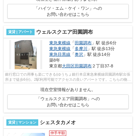
「ハイツ・エム・ケイ・ワン」への
お問い合わせはこちら
ウェルスクエア田園調布
賃貸 | アパート
東急東横線
「
田園調布
」駅 徒歩6分
東急東横線
「
多摩川
」駅 徒歩13分
東急目黒線
「
奥沢
」駅 徒歩14分
築8年
東京都
大田区
田園調布
２丁目37-8
銀行窓口での用事も楽にできる(ゆうちょ銀行本店東急東横線田園調布駅出張
所まで徒歩6分)。2駅利用可能でアクセスの良いアパートです。こちらの物件
では初期費用をカードでお支払いい...
現在空室情報がありません。
「ウェルスクエア田園調布」への
お問い合わせはこちら
シェスタカメオ
賃貸 | マンション
仲手半額