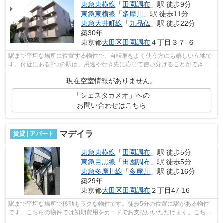
東急東横線
「
田園調布
」駅 徒歩9分
東急東横線
「
多摩川
」駅 徒歩11分
東急大井町線
「
九品仏
」駅 徒歩22分
築30年
東京都
大田区
田園調布
４丁目３７-６
駅まで平坦な場所に位置する物件で、自転車をよく使う方にも嬉しい立地で
す。付近にある2つの駅は、用途や行き先に応じて使い分けることができま
す。こちらは初期費用をカードでお支払...
現在空室情報がありません。
「シェスタカメオ」への
お問い合わせはこちら
マデイラ
賃貸 | アパート
東急東横線
「
田園調布
」駅 徒歩5分
東急目黒線
「
田園調布
」駅 徒歩5分
東急多摩川線
「
多摩川
」駅 徒歩16分
築29年
東京都
大田区
田園調布
２丁目47-16
駅まで平坦な場所で移動もラクな物件です。徒歩5分の位置に駅がある物件
です。こちらの物件では初期費用をカードでお支払いいただけます。こちら
の物件はアパートです。付近に駅が2駅...