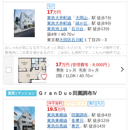
礼0
17
万円
東急大井町線
「
大岡山
」駅 徒歩7分
東急大井町線
「
緑が丘
」駅 徒歩9分
東急池上線
「
石川台
」駅 徒歩13分
築4年 / 40.70㎡
東京都
大田区
石川町
１丁目20－3
おしゃれが気になる方でもきっと満足いただける、デザイナーズ物件です。
敷地内にごみ置き場があるので、ごみ出しも便利です。こちらの物件では初
期費用をカードでお支払いいただけま...
17
万
円
(管理費等：8,000円 )
1ヶ月
0ヶ月
敷金
礼金
2階 / 1LDK / 40.70㎡
ＧｒａｎＤｕｏ田園調布Ⅳ
賃貸 | マンション
仲手無料
フリーレント
敷0
礼0
19.5
万円
東急東横線
「
田園調布
」駅 徒歩4分
東急東横線
「
多摩川
」駅 徒歩12分
東急目黒線
「
奥沢
」駅 徒歩14分