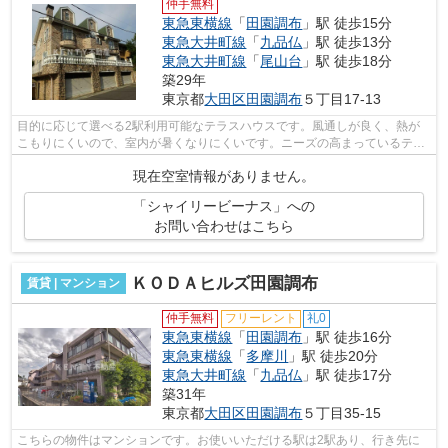
仲手無料
東急東横線
「
田園調布
」駅 徒歩15分
東急大井町線
「
九品仏
」駅 徒歩13分
東急大井町線
「
尾山台
」駅 徒歩18分
築29年
東京都
大田区
田園調布
５丁目17-13
目的に応じて選べる2駅利用可能なテラスハウスです。風通しが良く、熱が
こもりにくいので、室内が暑くなりにくいです。ニーズの高まっているテラ
スハウスの物件です。徒歩15分で駅への...
現在空室情報がありません。
「シャイリービーナス」への
お問い合わせはこちら
ＫＯＤＡヒルズ田園調布
賃貸 | マンション
仲手無料
フリーレント
礼0
東急東横線
「
田園調布
」駅 徒歩16分
東急東横線
「
多摩川
」駅 徒歩20分
東急大井町線
「
九品仏
」駅 徒歩17分
築31年
東京都
大田区
田園調布
５丁目35-15
こちらの物件はマンションです。お使いいただける駅は2駅あり、行き先に