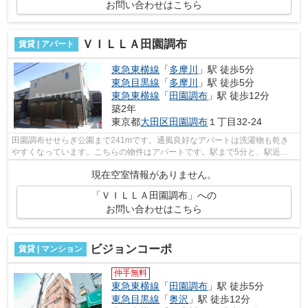
お問い合わせはこちら
ＶＩＬＬＡ田園調布
賃貸 | アパート
東急東横線
「
多摩川
」駅 徒歩5分
東急目黒線
「
多摩川
」駅 徒歩5分
東急東横線
「
田園調布
」駅 徒歩12分
築2年
東京都
大田区
田園調布
１丁目32-24
田園調布せせらぎ公園まで241mです。通風良好なアパートは洗濯物も乾き
やすくなっています。こちらの物件はアパートです。駅まで5分と、駅近で
アクセスも良好な物件です。こちらのアパ...
現在空室情報がありません。
「ＶＩＬＬＡ田園調布」への
お問い合わせはこちら
ビジョンコーポ
賃貸 | マンション
仲手無料
東急東横線
「
田園調布
」駅 徒歩5分
東急目黒線
「
奥沢
」駅 徒歩12分