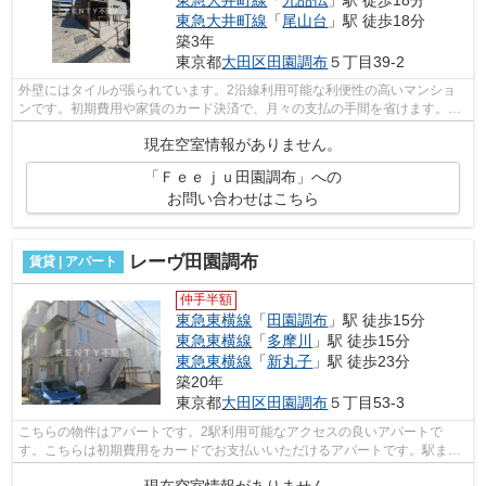
東急大井町線
「
尾山台
」駅 徒歩18分
築3年
東京都
大田区
田園調布
５丁目39-2
外壁にはタイルが張られています。2沿線利用可能な利便性の高いマンショ
ンです。初期費用や家賃のカード決済で、月々の支払の手間を省けます。敷
地内ごみ置き場付き物件でゴミ出しを楽...
現在空室情報がありません。
「Ｆｅｅｊｕ田園調布」への
お問い合わせはこちら
レーヴ田園調布
賃貸 | アパート
仲手半額
東急東横線
「
田園調布
」駅 徒歩15分
東急東横線
「
多摩川
」駅 徒歩15分
東急東横線
「
新丸子
」駅 徒歩23分
築20年
東京都
大田区
田園調布
５丁目53-3
こちらの物件はアパートです。2駅利用可能なアクセスの良いアパートで
す。こちらは初期費用をカードでお支払いいただけるアパートです。駅まで
徒歩15分でアクセス可能な物件です。駅ま...