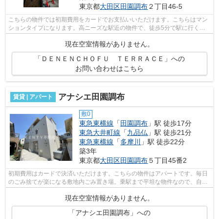
東京都
大田区
田園調布
２丁目46-5
こちらの物件では初期費用をカードでお支払いいただけます。こちらはマン
ションタイプになります。高ニーズな駅近の物件で、徒歩5分で駅に行くこ
とができます。目的に応じて駅を選べる...
現在空室情報がありません。
「ＤＥＮＥＮＣＨＯＦＵ ＴＥＲＲＡＣＥ」への
お問い合わせはこちら
アナシエ田園調布
賃貸 | アパート
敷0
東急東横線
「
田園調布
」駅 徒歩17分
東急大井町線
「
九品仏
」駅 徒歩21分
東急東横線
「
多摩川
」駅 徒歩22分
築3年
東京都
大田区
田園調布
５丁目45番2
初期費用はカードで決済いただけます。こちらの物件はアパートです。毎日
のごみ捨てが楽になる敷地内ごみ置き場。乗駅まで平坦な物件なので、自転
車を使う方にもおすすめです。周辺に...
現在空室情報がありません。
「アナシエ田園調布」への