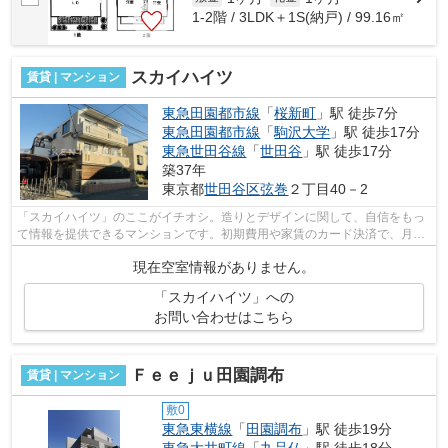
1-2階 / 3LDK＋1S(納戸) / 99.16㎡
スカイハイツ
賃貸 | マンション
東急田園都市線
「
桜新町
」駅 徒歩7分
東急田園都市線
「
駒沢大学
」駅 徒歩17分
東急世田谷線
「
世田谷
」駅 徒歩17分
築37年
東京都
世田谷区
弦巻
２丁目40－2
「スカイハイツ」のここがイチオシ。造りとデザインに関して、自信をもっ
て情報を提供できるマンションです。初期費用や家賃のカード決済で、月々
の支払の手間を省けます。こちらの物...
現在空室情報がありません。
「スカイハイツ」への
お問い合わせはこちら
Ｆｅｅｊｕ田園調布
賃貸 | マンション
敷0
東急東横線
「
田園調布
」駅 徒歩19分
東急大井町線
「
九品仏
」駅 徒歩18分