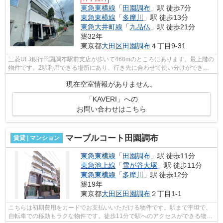
東急東横線
「
田園調布
」駅 徒歩7分
東急東横線
「
多摩川
」駅 徒歩13分
東急大井町線
「
九品仏
」駅 徒歩21分
築32年
東京都
大田区
田園調布
４丁目9‐31
三菱UFJ銀行田園調布駅前支店が歩いて468mのところにあります。最上階の
物件です。2駅利用できる場所にあり、行き先に合わせて使い分けができま
す。1フロア2住戸なので、風通しも良く...
現在空室情報がありません。
「KAVERI」への
お問い合わせはこちら
マーブルコート田園調布
賃貸 | マンション
東急東横線
「
田園調布
」駅 徒歩11分
東急池上線
「
雪が谷大塚
」駅 徒歩11分
東急東横線
「
多摩川
」駅 徒歩12分
築19年
東京都
大田区
田園調布
２丁目1-1
こちらは初期費用をカードでお支払いいただける物件です。駅まで平坦で、
自転車での移動もラクな物件です。徒歩11分で駅へのアクセスができる物件