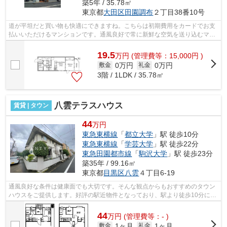
築5年 / 35.78㎡
東京都
大田区
田園調布
２丁目38番10号
道が平坦だと買い物も快適にできますね。こちらは初期費用をカードでお支
払いいただけるマンションです。通風良好で常に新鮮な空気を送り込むマン
ションをご案内します。徒歩4分で駅に...
19.5
万
円
(管理費等：15,000円 )
0万円
0万円
敷金
礼金
3階 / 1LDK / 35.78㎡
八雲テラスハウス
賃貸 | タウン
44
万円
東急東横線
「
都立大学
」駅 徒歩10分
東急東横線
「
学芸大学
」駅 徒歩22分
東急田園都市線
「
駒沢大学
」駅 徒歩23分
築35年 / 99.16㎡
東京都
目黒区
八雲
４丁目6-19
通風良好な条件は健康面でも大切です。そんな観点からもおすすめのタウン
ハウスをご提供します。好評の駅近物件となっており、駅より徒歩10分に立
地しています。最上階のタウンハウス...
44
万
円
(管理費等：- )
1ヶ月
1ヶ月
敷金
礼金