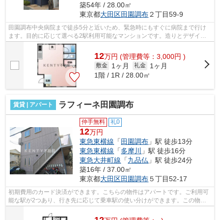
築54年 / 28.00㎡
東京都
大田区
田園調布
２丁目59-9
田園調布中央病院まで徒歩5分と近いため、緊急時にもすぐに病院まで行け
ます。目的に応じて選べる2駅利用可能なマンションです。造りとデザイン
に関して、自信をもって情報を提供でき...
12
万
円
(管理費等：3,000円 )
1ヶ月
1ヶ月
敷金
礼金
1階 / 1R / 28.00㎡
ラフィーネ田園調布
賃貸 | アパート
仲手無料
礼0
12
万円
東急東横線
「
田園調布
」駅 徒歩13分
東急東横線
「
多摩川
」駅 徒歩16分
東急大井町線
「
九品仏
」駅 徒歩24分
築16年 / 37.00㎡
東京都
大田区
田園調布
５丁目52-17
初期費用のカード決済ができます。こちらの物件はアパートです。ご利用可
能な駅が2つあり、行き先に応じて乗車駅の使い分けができます。この物件
は、駅まで徒歩13分に立地しています。...