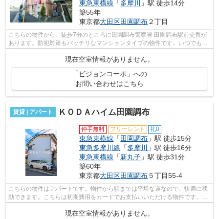
東急東横線
「
多摩川
」駅 徒歩14分
築55年
東京都
大田区
田園調布
２丁目
こちらの物件から、徒歩7分のところに田園調布警察署 田園調布駅前交番が
あります。防犯対策もバッチリなマンションタイプの物件です。いつでも快
適空間を味わえる通風良好な気持ちよ...
現在空室情報がありません。
「ビジョンコーポ」への
お問い合わせはこちら
ＫＯＤＡハイム田園調布
賃貸 | アパート
仲手無料
フリーレント
礼0
東急東横線
「
田園調布
」駅 徒歩15分
東急多摩川線
「
多摩川
」駅 徒歩16分
東急東横線
「
新丸子
」駅 徒歩31分
築60年
東京都
大田区
田園調布
５丁目55-4
こちらの物件はアパートです。物件から駅までは平坦な道なので、快適に移
動できます。こちらは初期費用をカードでお支払いいただける物件です。こ
の物件は駅まで徒歩15分の立地です。...
現在空室情報がありません。