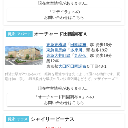
現在空室情報がありません。
「マデイラ」への
お問い合わせはこちら
オーチャード田園調布Ａ
賃貸 | アパート
東急東横線
「
田園調布
」駅 徒歩16分
東急目黒線
「
多摩川
」駅 徒歩18分
東急大井町線
「
九品仏
」駅 徒歩19分
築12年
東京都
大田区
田園調布
５丁目48-1
付近に駅が2つあるので、経路を用途や行き先によって選べる物件です。夏
場は特に涼しい通風良好な環境の良い快適空間をどうぞ。デザイナーズアパ
ートは独創的で、ご好評いただいていま...
現在空室情報がありません。
「オーチャード田園調布Ａ」への
お問い合わせはこちら
シャイリービーナス
賃貸 | テラス