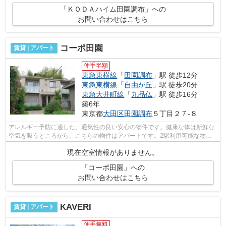
「ＫＯＤＡハイム田園調布」への
お問い合わせはこちら
コーポ田園
賃貸 | アパート
仲手半額
東急東横線
「
田園調布
」駅 徒歩12分
東急東横線
「
自由が丘
」駅 徒歩20分
東急大井町線
「
九品仏
」駅 徒歩16分
築6年
東京都
大田区
田園調布
５丁目２７-８
アレルギー予防に適した、通気性の良い安心の物件です。健康な体は新鮮な
空気を吸うところから。こちらの物件はアパートです。2駅利用可能な物件
なので、用途や行き先に応じて経路を選...
現在空室情報がありません。
「コーポ田園」への
お問い合わせはこちら
KAVERI
賃貸 | アパート
仲手無料