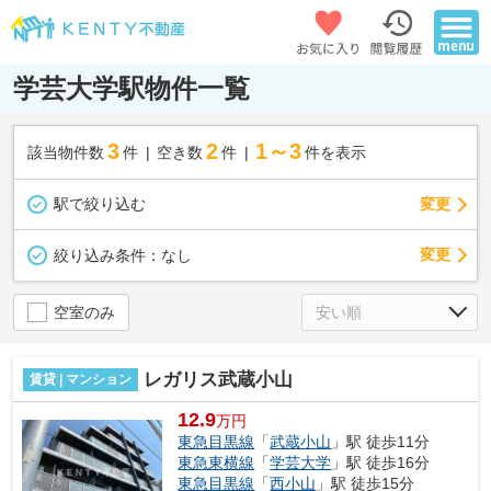
学芸大学駅物件一覧
3
2
1～3
該当物件数
件
空き数
件
件を表示
駅で絞り込む
変更
変更
絞り込み条件：
なし
空室のみ
レガリス武蔵小山
賃貸 | マンション
12.9
万円
東急目黒線
「
武蔵小山
」駅 徒歩11分
東急東横線
「
学芸大学
」駅 徒歩16分
東急目黒線
「
西小山
」駅 徒歩15分