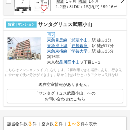
1ヶ月
1ヶ月
敷金
礼金
1-2階 / 3LDK＋1S(納戸) / 99.16㎡
サンタグリュス武蔵小山
賃貸 | マンション
敷0
東急目黒線
「
武蔵小山
」駅 徒歩1分
東急池上線
「
戸越銀座
」駅 徒歩17分
東急東横線
「
学芸大学
」駅 徒歩25分
築16年
東京都
品川区
小山
３丁目1－2
こちらはマンションタイプになります。2駅利用できる場所にあり、行き先
に合わせて使い分けができます。駅から徒歩1分というアクセス良好な駅近
物件はいかがですか。こちらの物件では...
現在空室情報がありません。
「サンタグリュス武蔵小山」への
お問い合わせはこちら
3
2
1～3
該当物件数
件
空き数
件
件を表示