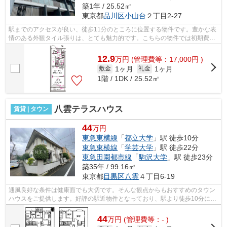
築1年 / 25.52㎡
東京都
品川区
小山台
２丁目2-27
駅までのアクセスが良い、徒歩11分のところに位置する物件です。豊かな表
情のある外観タイル張りは、とても魅力的です。こちらの物件では初期費用
をカードでお支払いいただけます。こ...
12.9
万
円
(管理費等：17,000円 )
1ヶ月
1ヶ月
敷金
礼金
1階 / 1DK / 25.52㎡
八雲テラスハウス
賃貸 | タウン
44
万円
東急東横線
「
都立大学
」駅 徒歩10分
東急東横線
「
学芸大学
」駅 徒歩22分
東急田園都市線
「
駒沢大学
」駅 徒歩23分
築35年 / 99.16㎡
東京都
目黒区
八雲
４丁目6-19
通風良好な条件は健康面でも大切です。そんな観点からもおすすめのタウン
ハウスをご提供します。好評の駅近物件となっており、駅より徒歩10分に立
地しています。最上階のタウンハウス...
44
万
円
(管理費等：- )