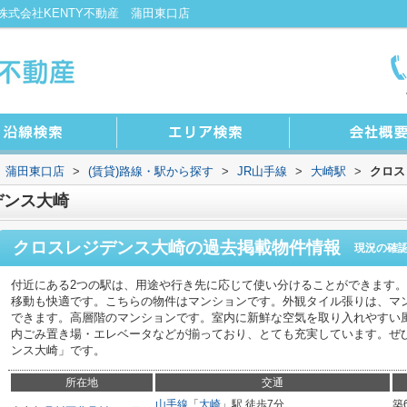
式会社KENTY不動産 蒲田東口店
 蒲田東口店
>
(賃貸)路線・駅から探す
>
JR山手線
>
大崎駅
>
クロス
デンス大崎
クロスレジデンス大崎
の過去掲載物件情報
現況の確
付近にある2つの駅は、用途や行き先に応じて使い分けることができます
移動も快適です。こちらの物件はマンションです。外観タイル張りは、マ
できます。高層階のマンションです。室内に新鮮な空気を取り入れやすい
内ごみ置き場・エレベータなどが揃っており、とても充実しています。ぜ
ンス大崎」です。
所在地
交通
山手線
「
大崎
」駅 徒歩7分
築