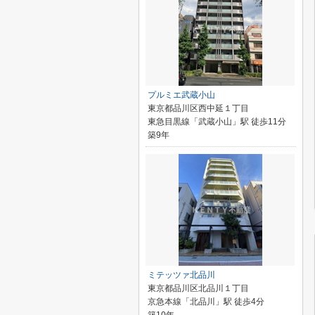
プルミエ武蔵小山
東京都品川区西中延１丁目
東急目黒線「武蔵小山」駅 徒歩11分
築9年
ミテッツァ北品川
東京都品川区北品川１丁目
京急本線「北品川」駅 徒歩4分