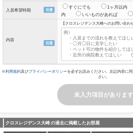
すぐにでも
1ヶ月以内
入居希望時期
任意
内
いいものがあれば
【クロスレジデンス大崎へのお問い合わ
内容
任意
※
利用規約
及び
プライバシーポリシー
を必ずお読みください。左記内容に同
さい。
未入力項目がありま
クロスレジデンス大崎
の過去に掲載したお部屋