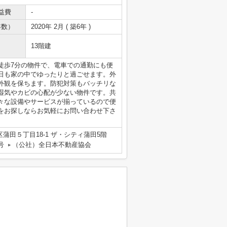
益費
-
年数）
2020年 2月 ( 築6年 )
13階建
徒歩7分の物件で、電車での通勤にも便
日も家の中でゆったりと過ごせます。外
外観を保ちます。防犯対策もバッチリな
湿気やカビの心配が少ない物件です。共
々な設備やサービスが揃っているので便
をお探しならお気軽にお問い合わせ下さ
蒲田５丁目18-1 ザ・シティ蒲田5階
号
（公社）全日本不動産協会