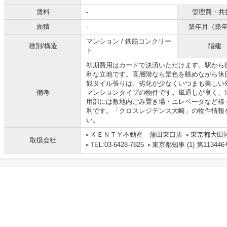
賃料
-
管理費・共
面積
-
築年月（築
マンション / 鉄筋コンクリー
種別/構造
階建
ト
初期費用はカードで決済いただけます。駅から
利な立地です。高層階なら景色を眺めながら休
観タイル張りは、劣化が少なくいつまも美しい
備考
マンションタイプの物件です。風通しが良く、
用部には敷地内ごみ置き場・エレベータなど様
利です。「クロスレジデンス大崎」の物件情報
い。
ＫＥＮＴＹ不動産 蒲田東口店
東京都大田区
取扱会社
TEL:03-6428-7825
東京都知事 (1) 第113446