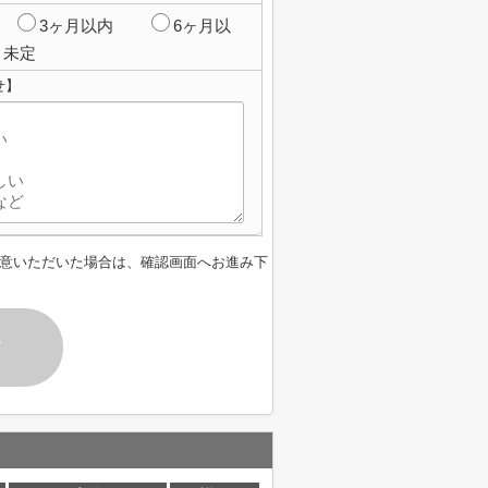
3ヶ月以内
6ヶ月以
未定
せ】
意いただいた場合は、確認画面へお進み下
す