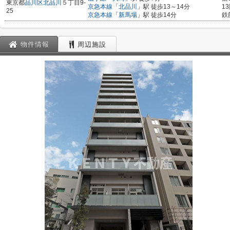
東京都
品川区
北品川
５丁目9-
京急本線
「
北品川
」駅 徒歩13～14分
1
25
京急本線
「
新馬場
」駅 徒歩14分
鉄
物件情報
周辺施設