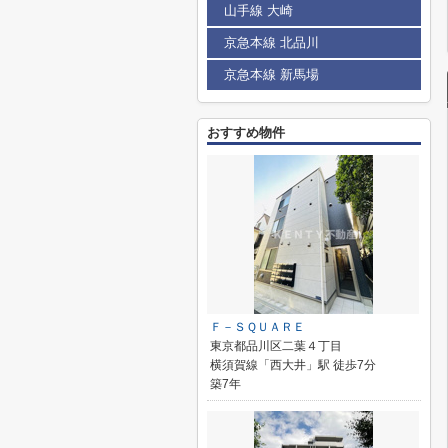
山手線 大崎
京急本線 北品川
京急本線 新馬場
おすすめ物件
Ｆ－ＳＱＵＡＲＥ
東京都品川区二葉４丁目
横須賀線「西大井」駅 徒歩7分
築7年