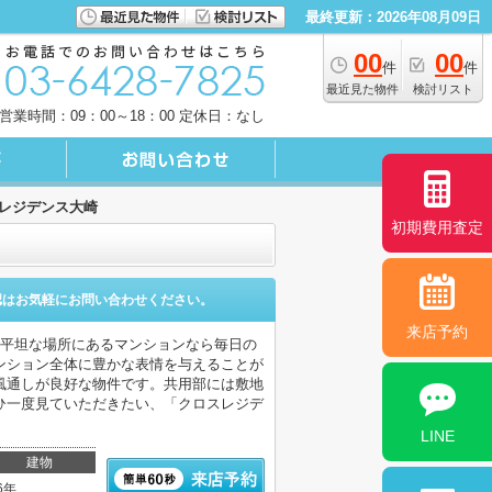
最終更新：2026年08月09日
00
00
件
件
最近見た物件
検討リスト
営業時間：09：00～18：00 定休日：なし
レジデンス大崎
初期費用査定
認はお気軽にお問い合わせください。
来店予約
。平坦な場所にあるマンションなら毎日の
ンション全体に豊かな表情を与えることが
風通しが良好な物件です。共用部には敷地
ひ一度見ていただきたい、「クロスレジデ
LINE
建物
6年