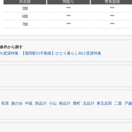
所在階
間取り
専有面積
3階
***
***
6階
***
***
7階
***
***
条件から探す
0％賃貸特集
【蒲田駅の不動産】ひとり暮らし向け賃貸特集
荏原
旗の台
中延
西品川
小山
南品川
豊町
北品川
東五反田
二葉
戸越