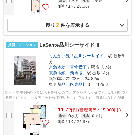
1ヶ月
1ヶ月
敷金
礼金
4階 / 1K / 26.08㎡
2
残り
件を表示する
LaSante品川シーサイドⅢ
賃貸 | マンション
りんかい線
「
品川シーサイド
」駅 徒歩9
分
京急本線
「
青物横丁
」駅 徒歩7分
京急本線
「
新馬場
」駅 徒歩14分
築20年 / 22.03㎡～24.82㎡
東京都
品川区
東品川
３丁目26-2
駅から徒歩9分の位置にある物件なので、アクセスも良好です。2駅利用でき
る場所にあり、行き先に合わせて使い分けができます。風通しのよさが魅力
の物件です。造りとデザインに関して...
11.7
万
円
(管理費等：15,000円 )
0ヶ月
0ヶ月
敷金
礼金
3階 / 1K / 24.82㎡