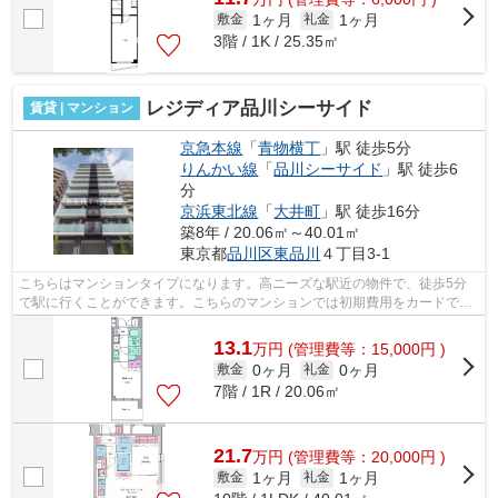
1ヶ月
1ヶ月
敷金
礼金
3階 / 1K / 25.35㎡
レジディア品川シーサイド
賃貸 | マンション
京急本線
「
青物横丁
」駅 徒歩5分
りんかい線
「
品川シーサイド
」駅 徒歩6
分
京浜東北線
「
大井町
」駅 徒歩16分
築8年 / 20.06㎡～40.01㎡
東京都
品川区
東品川
４丁目3-1
こちらはマンションタイプになります。高ニーズな駅近の物件で、徒歩5分
で駅に行くことができます。こちらのマンションでは初期費用をカードでお
支払いいただけます。乗駅まで平坦な物...
13.1
万
円
(管理費等：15,000円 )
0ヶ月
0ヶ月
敷金
礼金
7階 / 1R / 20.06㎡
21.7
万
円
(管理費等：20,000円 )
1ヶ月
1ヶ月
敷金
礼金