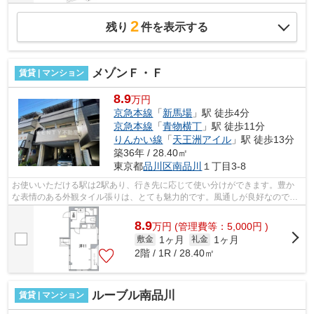
2
残り
件を表示する
メゾンＦ・Ｆ
賃貸 | マンション
8.9
万円
京急本線
「
新馬場
」駅 徒歩4分
京急本線
「
青物横丁
」駅 徒歩11分
りんかい線
「
天王洲アイル
」駅 徒歩13分
築36年 / 28.40㎡
東京都
品川区
南品川
１丁目3-8
お使いいただける駅は2駅あり、行き先に応じて使い分けができます。豊か
な表情のある外観タイル張りは、とても魅力的です。風通しが良好なので、
いつでも新鮮な空気がはいってきます。...
8.9
万
円
(管理費等：5,000円 )
1ヶ月
1ヶ月
敷金
礼金
2階 / 1R / 28.40㎡
ルーブル南品川
賃貸 | マンション