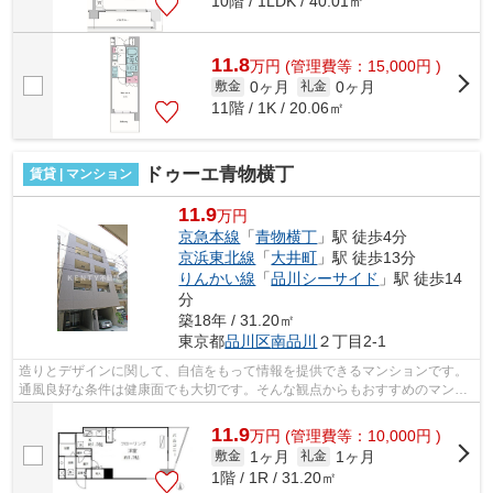
10階 / 1LDK / 40.01㎡
11.8
万
円
(管理費等：15,000円 )
0ヶ月
0ヶ月
敷金
礼金
11階 / 1K / 20.06㎡
ドゥーエ青物横丁
賃貸 | マンション
11.9
万円
京急本線
「
青物横丁
」駅 徒歩4分
京浜東北線
「
大井町
」駅 徒歩13分
りんかい線
「
品川シーサイド
」駅 徒歩14
分
築18年 / 31.20㎡
東京都
品川区
南品川
２丁目2-1
造りとデザインに関して、自信をもって情報を提供できるマンションです。
通風良好な条件は健康面でも大切です。そんな観点からもおすすめのマンシ
ョンをご提供します。駅まで徒歩4分の...
11.9
万
円
(管理費等：10,000円 )
1ヶ月
1ヶ月
敷金
礼金
1階 / 1R / 31.20㎡