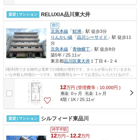
RELUXIA品川東大井
賃貸 | マンション
敷0
京急本線
「
鮫洲
」駅 徒歩3分
りんかい線
「
品川シーサイド
」駅 徒歩11
分
京急本線
「
青物横丁
」駅 徒歩8分
築5年 / 25.11㎡
東京都
品川区
東大井
１丁目４-２４
2駅利用できる物件は電車での移動が便利です。タイルが張られているきれ
いな外観も特徴の一つです。初期費用をカードでお支払いいただけるので、
カードで決済したい方にもおすすめです...
12
万
円
(管理費等：10,000円 )
0ヶ月
1ヶ月
敷金
礼金
4階 / 1K / 25.11㎡
シルフィード東品川
賃貸 | マンション
仲手半額
12
12.2
万円～
万円