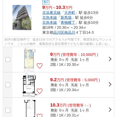
敷0
9
10.3
万円～
万円
京浜東北線
「
大井町
」駅 徒歩13分
京急本線
「
新馬場
」駅 徒歩6分
京急本線
「
青物横丁
」駅 徒歩10分
築18年 / 20.30㎡～20.34㎡
東京都
品川区
南品川
４丁目14-3
好評の駅近物件で、徒歩13分でのアクセスが可能です。眺望良好なマンショ
ンです。こちらの物件、通風良好な居住環境でどなた様の健康にも良いおす
すめのマンションです。防犯対策もバ...
9
万
円
(管理費等：10,000円 )
0ヶ月
1ヶ月
敷金
礼金
2階 / 1K / 20.30㎡
9.2
万
円
(管理費等：5,000円 )
0ヶ月
1ヶ月
敷金
礼金
3階 / 1K / 20.34㎡
10.3
万
円
(管理費等：- )
0ヶ月
1ヶ月
敷金
礼金
3階 / 1K / 20.31㎡