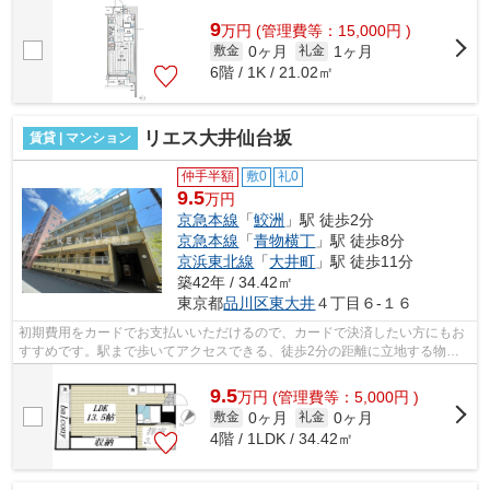
毎日の移動も快適です。こちらの物件...
9
万
円
(管理費等：15,000円 )
0ヶ月
1ヶ月
敷金
礼金
6階 / 1K / 21.02㎡
リエス大井仙台坂
賃貸 | マンション
仲手半額
敷0
礼0
9.5
万円
京急本線
「
鮫洲
」駅 徒歩2分
京急本線
「
青物横丁
」駅 徒歩8分
京浜東北線
「
大井町
」駅 徒歩11分
築42年 / 34.42㎡
東京都
品川区
東大井
４丁目６-１６
初期費用をカードでお支払いいただけるので、カードで決済したい方にもお
すすめです。駅まで歩いてアクセスできる、徒歩2分の距離に立地する物件
です。こちらの物件はマンションです。...
9.5
万
円
(管理費等：5,000円 )
0ヶ月
0ヶ月
敷金
礼金
4階 / 1LDK / 34.42㎡