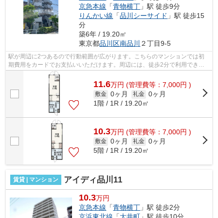
京急本線
「
青物横丁
」駅 徒歩9分
りんかい線
「
品川シーサイド
」駅 徒歩15
分
築6年 / 19.20㎡
東京都
品川区
南品川
２丁目9-5
駅が周辺に2つあるので行動範囲が広がります。こちらのマンションでは初
期費用をカードでお支払いいただけます。周辺には、徒歩2分で利用できる
駅があります。こちらはマンションタイ...
11.6
万
円
(管理費等：7,000円 )
0ヶ月
0ヶ月
敷金
礼金
1階 / 1R / 19.20㎡
10.3
万
円
(管理費等：7,000円 )
0ヶ月
0ヶ月
敷金
礼金
5階 / 1R / 19.20㎡
アイディ品川11
賃貸 | マンション
10.3
万円
京急本線
「
青物横丁
」駅 徒歩2分
京浜東北線
「
大井町
」駅 徒歩10分