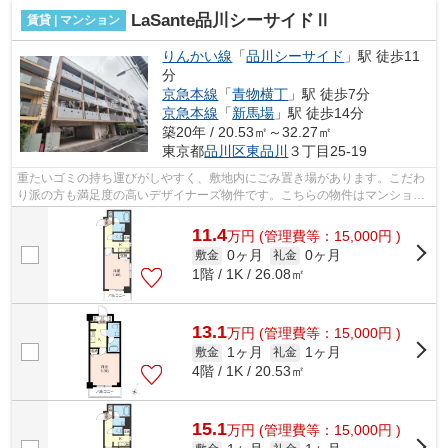
LaSante品川シーサイドⅡ
賃貸 | マンション
りんかい線
「
品川シーサイド
」駅 徒歩11
分
京急本線
「
青物横丁
」駅 徒歩7分
京急本線
「
新馬場
」駅 徒歩14分
築20年 / 20.53㎡～32.27㎡
東京都
品川区
東品川
３丁目25-19
重たいゴミの持ち運びがしやすく、敷地内にごみ置き場があります。こだわ
り派の方も満足度の高いデザイナーズ物件です。こちらの物件はマンション
です。初期費用はカードで決済いただ...
11.4
万
円
(管理費等：15,000円 )
0ヶ月
0ヶ月
敷金
礼金
1階 / 1K / 26.08㎡
13.1
万
円
(管理費等：15,000円 )
1ヶ月
1ヶ月
敷金
礼金
4階 / 1K / 20.53㎡
15.1
万
円
(管理費等：15,000円 )