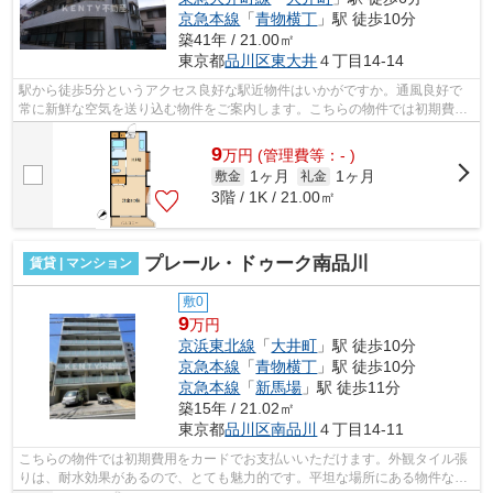
京急本線
「
青物横丁
」駅 徒歩10分
築41年 / 21.00㎡
東京都
品川区
東大井
４丁目14-14
駅から徒歩5分というアクセス良好な駅近物件はいかがですか。通風良好で
常に新鮮な空気を送り込む物件をご案内します。こちらの物件では初期費用
をカードでお支払いいただけます。目的...
9
万
円
(管理費等：- )
1ヶ月
1ヶ月
敷金
礼金
3階 / 1K / 21.00㎡
プレール・ドゥーク南品川
賃貸 | マンション
敷0
9
万円
京浜東北線
「
大井町
」駅 徒歩10分
京急本線
「
青物横丁
」駅 徒歩10分
京急本線
「
新馬場
」駅 徒歩11分
築15年 / 21.02㎡
東京都
品川区
南品川
４丁目14-11
こちらの物件では初期費用をカードでお支払いいただけます。外観タイル張
りは、耐水効果があるので、とても魅力的です。平坦な場所にある物件なら