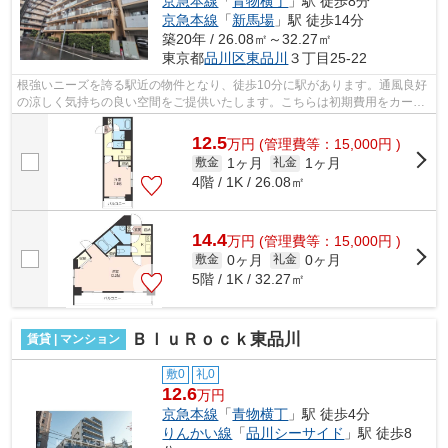
京急本線
「
青物横丁
」駅 徒歩8分
京急本線
「
新馬場
」駅 徒歩14分
築20年 / 26.08㎡～32.27㎡
東京都
品川区
東品川
３丁目25-22
根強いニーズを誇る駅近の物件となり、徒歩10分に駅があります。通風良好
の涼しく気持ちの良い空間をご提供いたします。こちらは初期費用をカード
でお支払いいただける物件なので、支...
12.5
万
円
(管理費等：15,000円 )
1ヶ月
1ヶ月
敷金
礼金
4階 / 1K / 26.08㎡
14.4
万
円
(管理費等：15,000円 )
0ヶ月
0ヶ月
敷金
礼金
5階 / 1K / 32.27㎡
ＢｌｕＲｏｃｋ東品川
賃貸 | マンション
敷0
礼0
12.6
万円
京急本線
「
青物横丁
」駅 徒歩4分
りんかい線
「
品川シーサイド
」駅 徒歩8