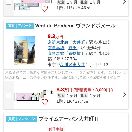
1ヶ月
1ヶ月
敷金
礼金
1階 / 1R / 25.46㎡
Vent de Bonheur ヴァンドボヌール
賃貸 | アパート
8.3
万円
京浜東北線
「
大井町
」駅 徒歩10分
京急本線
「
鮫洲
」駅 徒歩4分
京急本線
「
青物横丁
」駅 徒歩10分
築19年 / 27.73㎡
東京都
品川区
東大井
１丁目24-12
通風良好で常に新鮮な空気を送り込むアパートをご案内します。徒歩10分に
駅のある、ニーズの高い物件です。目的に応じて選べる2駅利用可能なアパ
ートです。こちらの物件はアパートです...
8.3
万
円
(管理費等：3,000円 )
1ヶ月
1ヶ月
敷金
礼金
1階 / 1K / 27.73㎡
プライムアーバン大井町Ⅱ
賃貸 | マンション
仲手半額