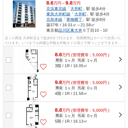
8.6
9.8
万円～
万円
京浜東北線
「
大井町
」駅 徒歩4分
東急大井町線
「
大井町
」駅 徒歩4分
京急本線
「
青物横丁
」駅 徒歩8分
築37年 / 16.01㎡～21.58㎡
東京都
品川区
東大井
５丁目10－10
近くの西友 大井町店まで徒歩6分で行けます。初期費用はカードで決済いた
だけます。いつまでも綺麗な外観を外観タイル張りで保つことができます。
造りとデザインに関して、自信をもっ...
8.6
万
円
(管理費等：5,000円 )
1ヶ月
1ヶ月
敷金
礼金
3階 / 1R / 16.05㎡
9.8
万
円
(管理費等：5,000円 )
1ヶ月
0ヶ月
敷金
礼金
4階 / 1R / 21.58㎡
8.8
万
円
(管理費等：5,000円 )
1ヶ月
0ヶ月
敷金
礼金
5階 / 1R / 16.13㎡