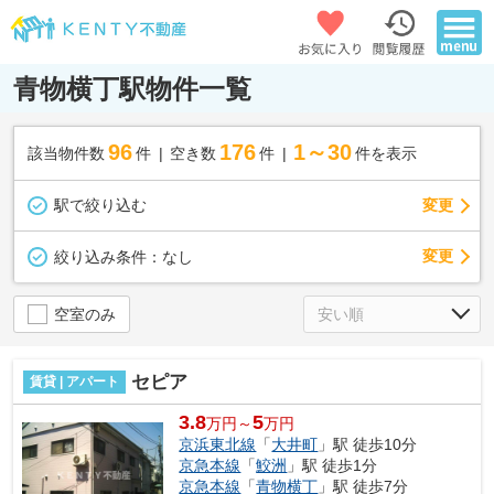
青物横丁駅物件一覧
96
176
1～30
該当物件数
件
空き数
件
件を表示
駅で絞り込む
変更
変更
絞り込み条件：
なし
空室のみ
セピア
賃貸 | アパート
3.8
5
万円～
万円
京浜東北線
「
大井町
」駅 徒歩10分
京急本線
「
鮫洲
」駅 徒歩1分
京急本線
「
青物横丁
」駅 徒歩7分