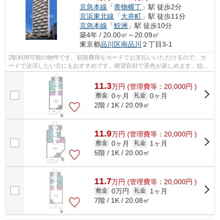
京急本線
「
青物横丁
」駅 徒歩2分
京浜東北線
「
大井町
」駅 徒歩11分
京急本線
「
鮫洲
」駅 徒歩10分
築4年 / 20.00㎡～20.09㎡
東京都
品川区
南品川
２丁目3-1
2駅利用可能の物件です。初期費用をカードでお支払いいただけるので、カ
ードで決済したい方にもおすすめです。眺望良好で景色が楽しめます。始発
駅に近いので、朝のラッシュ時にも電車...
11.3
万
円
(管理費等：20,000円 )
0ヶ月
0ヶ月
敷金
礼金
2階 / 1K / 20.09㎡
11.9
万
円
(管理費等：20,000円 )
0ヶ月
1ヶ月
敷金
礼金
5階 / 1K / 20.00㎡
11.7
万
円
(管理費等：20,000円 )
0万円
1ヶ月
敷金
礼金
7階 / 1K / 20.08㎡