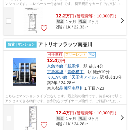
ンションです。エレベーター付き物件です。初期費用をカードでお支払いい
ただけるので、カードで決済したい方...
12.2
万
円
(管理費等：10,000円 )
1ヶ月
2ヶ月
敷金
礼金
2階 / 1K / 22.33㎡
アトリオフラッツ南品川
賃貸 | マンション
仲手無料
フリーレント
礼0
12.4
万円
京急本線
「
新馬場
」駅 徒歩4分
京急本線
「
青物横丁
」駅 徒歩10分
りんかい線
「
天王洲アイル
」駅 徒歩13分
築2年 / 24.28㎡
東京都
品川区
南品川
１丁目7-23
こちらはマンションタイプになります。最上階の物件です。徒歩4分で駅に
アクセスできる物件です。独創的なデザイナーズ物件で、ご好評いただいて
います。こちらは初期費用をカードでお...
12.4
万
円
(管理費等：10,000円 )
1ヶ月
0ヶ月
敷金
礼金
4階 / 1K / 24.28㎡