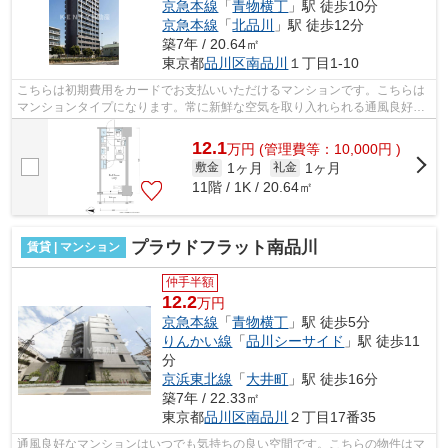
京急本線
「
青物横丁
」駅 徒歩10分
京急本線
「
北品川
」駅 徒歩12分
築7年 / 20.64㎡
東京都
品川区
南品川
１丁目1-10
こちらは初期費用をカードでお支払いいただけるマンションです。こちらは
マンションタイプになります。常に新鮮な空気を取り入れられる通風良好な
間取りのマンション。2駅利用できる立...
12.1
万
円
(管理費等：10,000円 )
1ヶ月
1ヶ月
敷金
礼金
11階 / 1K / 20.64㎡
プラウドフラット南品川
賃貸 | マンション
仲手半額
12.2
万円
京急本線
「
青物横丁
」駅 徒歩5分
りんかい線
「
品川シーサイド
」駅 徒歩11
分
京浜東北線
「
大井町
」駅 徒歩16分
築7年 / 22.33㎡
東京都
品川区
南品川
２丁目17番35
通風良好なマンションはいつでも気持ちの良い空間です。こちらの物件はマ