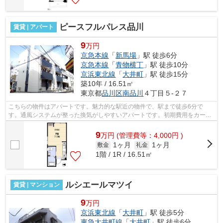
ピースフルパレス品川
賃貸 | アパート
9
万円
京急本線
「
新馬場
」駅 徒歩6分
京急本線
「
青物横丁
」駅 徒歩10分
京浜東北線
「
大井町
」駅 徒歩15分
築10年 / 16.51㎡
東京都
品川区
南品川
４丁目５-２７
こちらの物件はアパートです。魅力的な駅近の物件で、駅まで徒歩6分で
す。通風システムが整った換気がしやすいアパートです。初期費用をカード
でお支払いいただけるので、カードで決済...
9
万
円
(管理費等：4,000円 )
1ヶ月
1ヶ月
敷金
礼金
1階 / 1R / 16.51㎡
ルシエールマツイ
賃貸 | マンション
9
万円
京浜東北線
「
大井町
」駅 徒歩5分
東急大井町線
「
大井町
」駅 徒歩6分