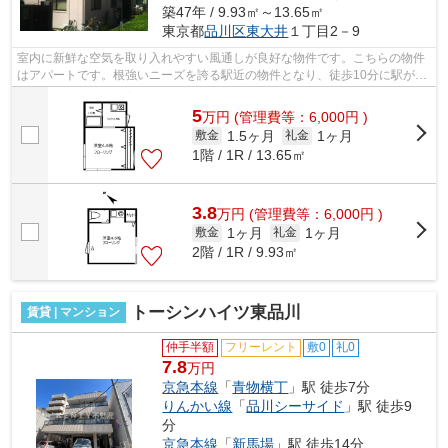
築47年 / 9.93㎡～13.65㎡
東京都
品川区
東大井
１丁目2－9
室内に新鮮な空気を取り入れやすい風通しが良好な物件です。こちらの物件
はアパートです。根強いニーズを誇る駅近の物件となり、徒歩10分に駅があ
ります。こちらの物件では初期費用を...
5
万
円
(管理費等：6,000円 )
1.5ヶ月
1ヶ月
敷金
礼金
1階 / 1R / 13.65㎡
3.8
万
円
(管理費等：6,000円 )
1ヶ月
1ヶ月
敷金
礼金
2階 / 1R / 9.93㎡
トーシンハイツ東品川
賃貸 | マンション
仲手半額
フリーレント
敷0
礼0
7.8
万円
京急本線
「
青物横丁
」駅 徒歩7分
りんかい線
「
品川シーサイド
」駅 徒歩9
分
京急本線
「
新馬場
」駅 徒歩14分