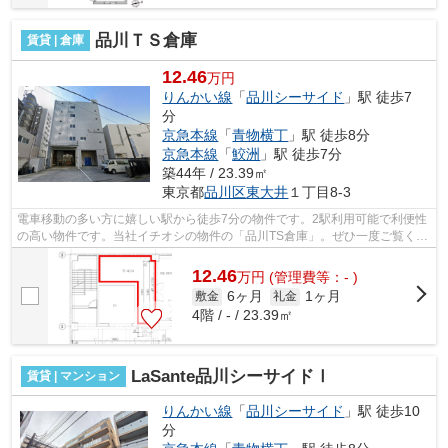
品川ＴＳ倉庫
賃貸 | 倉庫
12.46
万円
りんかい線
「
品川シーサイド
」駅 徒歩7
分
京急本線
「
青物横丁
」駅 徒歩8分
京急本線
「
鮫洲
」駅 徒歩7分
築44年 / 23.39㎡
東京都
品川区
東大井
１丁目8‐3
電車移動の多い方に嬉しい駅から徒歩7分の物件です。2駅利用可能で利便性
の高い物件です。当社イチオシの物件の「品川TS倉庫」。ぜひ一度ご覧くだ
さい。
12.46
万
円
(管理費等：- )
6ヶ月
1ヶ月
敷金
礼金
4階 / - / 23.39㎡
LaSante品川シーサイドⅠ
賃貸 | マンション
りんかい線
「
品川シーサイド
」駅 徒歩10
分