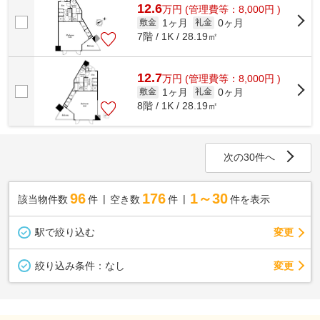
12.6
万
円
(管理費等：8,000円 )
1ヶ月
0ヶ月
敷金
礼金
7階 / 1K / 28.19㎡
12.7
万
円
(管理費等：8,000円 )
1ヶ月
0ヶ月
敷金
礼金
8階 / 1K / 28.19㎡
次の30件へ
96
176
1～30
該当物件数
件
空き数
件
件を表示
駅で絞り込む
変更
変更
絞り込み条件：
なし