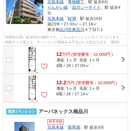
京急本線
「
青物横丁
」駅 徒歩6分
りんかい線
「
品川シーサイド
」駅 徒歩4
分
京急本線
「
鮫洲
」駅 徒歩10分
築23年 / 27.03㎡～27.14㎡
東京都
品川区
東品川
４丁目7-1
利便性の高い徒歩6分の物件です。こちらはマンションタイプになります。
外観タイル張りは、マンションの骨組みを守るのにも役立ちます。2駅利用
できる場所にあり、アクセスが便利です...
12
万
円
(管理費等：10,000円 )
1ヶ月
1ヶ月
敷金
礼金
4階 / 1K / 27.03㎡
12.2
万
円
(管理費等：10,000円 )
1ヶ月
1ヶ月
敷金
礼金
6階 / 1K / 27.14㎡
アーバネックス南品川
賃貸 | マンション
仲手半額
京急本線
「
新馬場
」駅 徒歩3分