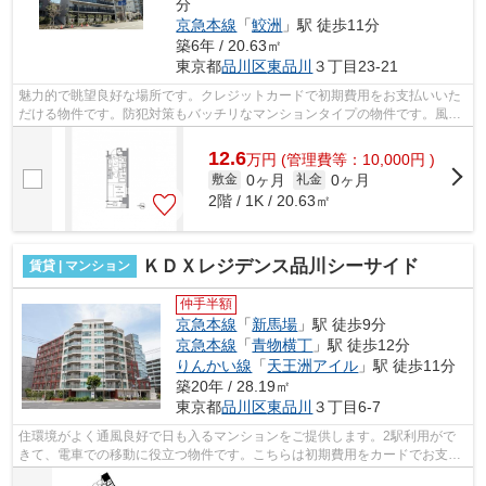
分
京急本線
「
鮫洲
」駅 徒歩11分
築6年 / 20.63㎡
東京都
品川区
東品川
３丁目23-21
魅力的で眺望良好な場所です。クレジットカードで初期費用をお支払いいた
だける物件です。防犯対策もバッチリなマンションタイプの物件です。風通
しが良く真夏の暑い日も快適に過ごせ...
12.6
万
円
(管理費等：10,000円 )
0ヶ月
0ヶ月
敷金
礼金
2階 / 1K / 20.63㎡
ＫＤＸレジデンス品川シーサイド
賃貸 | マンション
仲手半額
京急本線
「
新馬場
」駅 徒歩9分
京急本線
「
青物横丁
」駅 徒歩12分
りんかい線
「
天王洲アイル
」駅 徒歩11分
築20年 / 28.19㎡
東京都
品川区
東品川
３丁目6-7
住環境がよく通風良好で日も入るマンションをご提供します。2駅利用がで
きて、電車での移動に役立つ物件です。こちらは初期費用をカードでお支払
いいただける物件です。通勤やお出かけ...