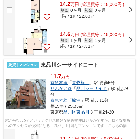
14.2
万
円
(管理費等：15,000円 )
0ヶ月
0ヶ月
敷金
礼金
4階 / 1K / 22.03㎡
14.6
万
円
(管理費等：15,000円 )
1ヶ月
1ヶ月
敷金
礼金
5階 / 1K / 24.82㎡
東品川シーサイドコート
賃貸 | マンション
11.7
万円
京急本線
「
青物横丁
」駅 徒歩5分
りんかい線
「
品川シーサイド
」駅 徒歩9
分
京急本線
「
鮫洲
」駅 徒歩11分
築19年 / 25.35㎡
東京都
品川区
東品川
３丁目24-20
駅から徒歩5分というアクセス良好な駅近物件はいかがですか。様々な場所
へのアクセスが便利になる、2駅利用可能なマンションです。こちらの物件
にはエレベーターがあります。こちらは...
11.7
万
円
(管理費等：6,000円 )