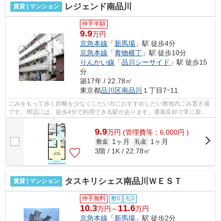
レジェンド南品川
賃貸 | マンション
仲手半額
9.9
万円
京急本線
「
新馬場
」駅 徒歩4分
京急本線
「
青物横丁
」駅 徒歩10分
りんかい線
「
品川シーサイド
」駅 徒歩15
分
築17年 / 22.78㎡
東京都
品川区
南品川
１丁目7ｰ11
ごみをもって歩く距離を少なくしたい方におすすめしたい敷地内ごみ置き場
です。周辺には、徒歩4分で利用できる駅があります。通風良好で常に新鮮
な空気を送り込むマンションをご案内し...
9.9
万
円
(管理費等：6,000円 )
1ヶ月
1ヶ月
敷金
礼金
3階 / 1K / 22.78㎡
タスキリシェス南品川ＷＥＳＴ
賃貸 | マンション
仲手無料
敷0
礼0
10.3
11.6
万円～
万円
京急本線
「
新馬場
」駅 徒歩2分