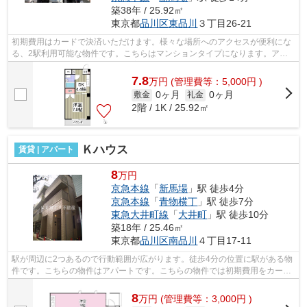
築38年 / 25.92㎡
東京都
品川区
東品川
３丁目26-21
初期費用はカードで決済いただけます。様々な場所へのアクセスが便利にな
る、2駅利用可能な物件です。こちらはマンションタイプになります。アク
セスの良い徒歩7分の物件です。室内に...
7.8
万
円
(管理費等：5,000円 )
0ヶ月
0ヶ月
敷金
礼金
2階 / 1K / 25.92㎡
Ｋハウス
賃貸 | アパート
8
万円
京急本線
「
新馬場
」駅 徒歩4分
京急本線
「
青物横丁
」駅 徒歩7分
東急大井町線
「
大井町
」駅 徒歩10分
築18年 / 25.46㎡
東京都
品川区
南品川
４丁目17-11
駅が周辺に2つあるので行動範囲が広がります。徒歩4分の位置に駅がある物
件です。こちらの物件はアパートです。こちらの物件では初期費用をカード
でお支払いいただけます。風通しの良...
8
万
円
(管理費等：3,000円 )