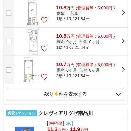
い方に嬉しい駅から徒歩6分の物件です。...
10.8
万
円
(管理費等：5,000円 )
敷金
-
礼金
-
1階 / 1R / 21.84㎡
10.8
万
円
(管理費等：5,000円 )
0ヶ月
0ヶ月
敷金
礼金
1階 / 1K / 21.84㎡
10.7
万
円
(管理費等：5,000円 )
0ヶ月
0ヶ月
敷金
礼金
2階 / 1R / 21.84㎡
4
残り
件を表示する
クレヴィアリグゼ南品川
賃貸 | マンション
仲手半額
敷0
11.3
11.9
万円～
万円