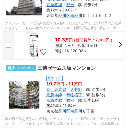
京急本線
「
鮫洲
」駅 徒歩7分
築12年 / 20.02㎡
東京都
品川区
南品川
５丁目１６-１２
クレジットカードで初期費用がお支払いいただけるので、決済の手間が軽減
できます。こちらの物件はマンションです。利用可能な駅が2駅あり、利便
性の高い物件です。駅まで徒歩2分の立...
10.3
万
円
(管理費等：7,000円 )
1ヶ月
1ヶ月
敷金
礼金
9階 / 1K / 20.02㎡
三越ゼームス坂マンション
賃貸 | マンション
敷0
礼0
10.7
11
万円～
万円
京浜東北線
「
大井町
」駅 徒歩6分
京急本線
「
青物横丁
」駅 徒歩8分
京急本線
「
鮫洲
」駅 徒歩13分
築42年 / 21.84㎡
東京都
品川区
南品川
６丁目
薬や日用品を買うのに便利なドラックフジまで、497mです。造りとデザイ
ンに関して、自信をもって情報を提供できるマンションです。電車移動の多