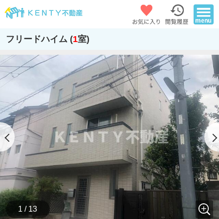
フリードハイム (
1
室)
1 / 13