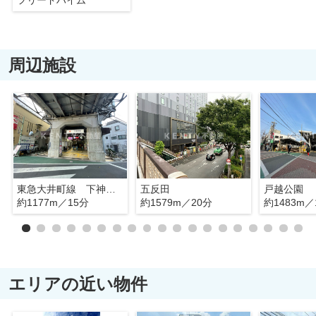
フリードハイム
周辺施設
東急大井町線 下神明駅
五反田
戸越公園
約1177m／15分
約1579m／20分
約1483m／
エリアの近い物件