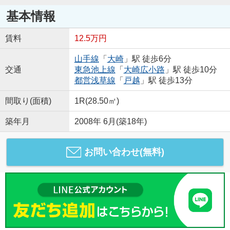
基本情報
賃料
12.5万円
山手線
「
大崎
」駅 徒歩6分
交通
東急池上線
「
大崎広小路
」駅 徒歩10分
都営浅草線
「
戸越
」駅 徒歩13分
間取り(面積)
1R(28.50㎡)
築年月
2008年 6月(築18年)
お問い合わせ(無料)