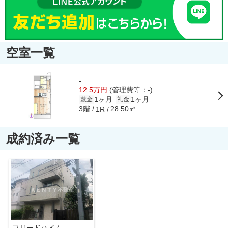
空室一覧
-
12.5万円
(管理費等：-)
1ヶ月
1ヶ月
敷金
礼金
3階
28.50㎡
1R
成約済み一覧