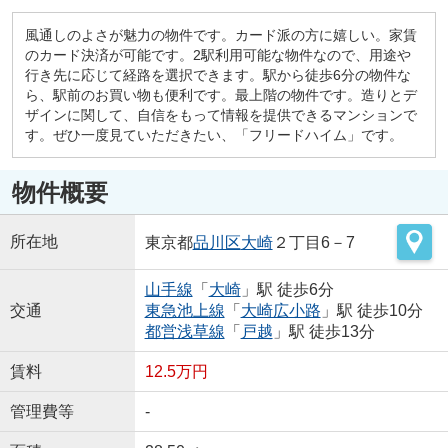
風通しのよさが魅力の物件です。カード派の方に嬉しい。家賃
のカード決済が可能です。2駅利用可能な物件なので、用途や
行き先に応じて経路を選択できます。駅から徒歩6分の物件な
ら、駅前のお買い物も便利です。最上階の物件です。造りとデ
ザインに関して、自信をもって情報を提供できるマンションで
す。ぜひ一度見ていただきたい、「フリードハイム」です。
物件概要
所在地
東京都
品川区
大崎
２丁目6－7
山手線
「
大崎
」駅 徒歩6分
交通
東急池上線
「
大崎広小路
」駅 徒歩10分
都営浅草線
「
戸越
」駅 徒歩13分
賃料
12.5万円
管理費等
-