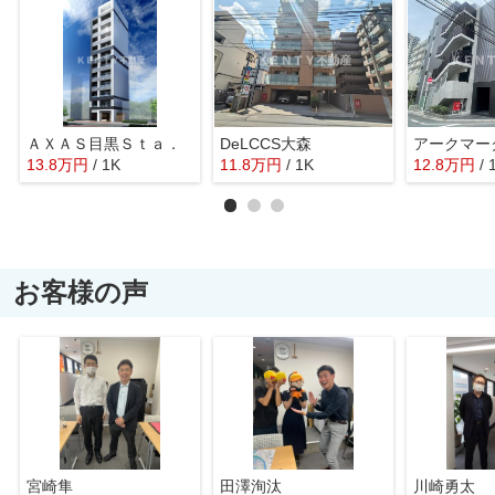
ＡＸＡＳ目黒Ｓｔａ．
DeLCCS大森
13.8
万
円
/ 1K
11.8
万
円
/ 1K
12.8
万
円
/ 
お客様の声
宮崎隼
田澤洵汰
川崎勇太