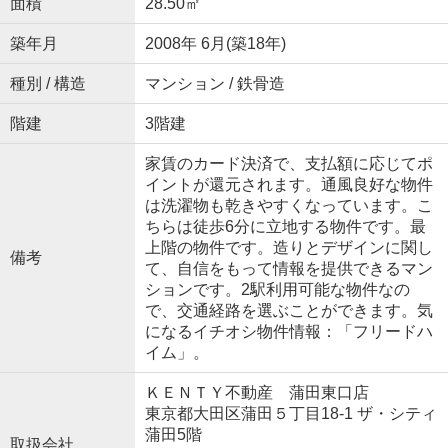
面積
28.50㎡
築年月
2008年 6月(築18年)
種別 / 構造
マンション / 鉄骨造
階建
3階建
家賃のカード決済で、支払額に応じてポ
イントが還元されます。通風良好な物件
は洗濯物も乾きやすくなっています。こ
ちらは徒歩6分に立地する物件です。最
上階の物件です。造りとデザインに関し
備考
て、自信をもって情報を提供できるマン
ションです。2駅利用可能な物件なの
で、交通経路を選ぶことができます。気
になるイチオシ物件情報：「フリードハ
イム」。
ＫＥＮＴＹ不動産 蒲田東口店
東京都大田区蒲田５丁目18-1 ザ・シティ
蒲田5階
取扱会社