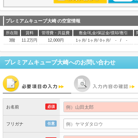
プレミアムキューブ大崎
の空室情報
所在階
賃料
管理費・共益費
敷金/礼金/保証金/償却/敷引
3階
11.2万円
12,000円
/
/
/
/
1ヶ月
1ヶ月
0ヶ月
-
-
プレミアムキューブ大崎
へのお問い合わせ
お名前
必須
フリガナ
任意