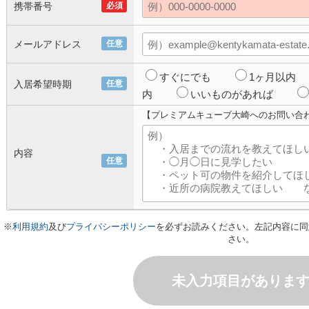
携帯番号
必須
メールアドレス
任意
すぐにでも
1ヶ月以内
入居希望時期
任意
内
いいものがあれば
【プレミアムキューブ大崎へのお問い合
内容
任意
※
利用規約
及び
プライバシーポリシー
を必ずお読みください。左記内容に同
さい。
未入力項目がありま