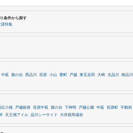
り条件から探す
賃貸特集
中延
旗の台
西品川
荏原
小山
豊町
戸越
東五反田
大崎
北品川
南品川
崎広小路
戸越銀座
荏原中延
旗の台
下神明
戸越公園
中延
荏原町
不動前
岸
天王洲アイル
品川シーサイド
大井競馬場前