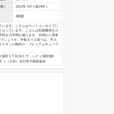
年数）
2012年 5月 ( 築14年 )
4階建
ています。こちらはマンションタイプに
くなっています。こちらは初期費用をカ
手続きの手間が省けます。日頃から電車
がでしょうか。外観タイル張りは、手入
イチオシの物件の「プレミアムキューブ
蒲田５丁目18-1 ザ・シティ蒲田5階
号
（公社）全日本不動産協会