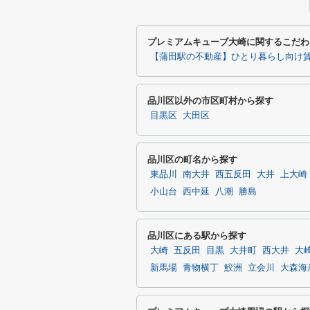
プレミアムキューブ大崎に関するこだわ
【蒲田駅の不動産】ひとり暮らし向け
品川区以外の市区町村から探す
目黒区
大田区
品川区の町名から探す
東品川
南大井
西五反田
大井
上大崎
小山台
西中延
八潮
勝島
品川区にある駅から探す
大崎
五反田
目黒
大井町
西大井
大
新馬場
青物横丁
鮫洲
立会川
大森海