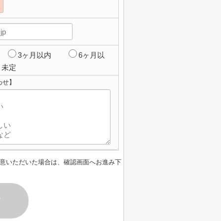
3ヶ月以内
6ヶ月以
未定
わせ】
意いただいた場合は、確認画面へお進み下
す