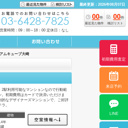
最終更新：2026年08月07日
00
00
件
件
最近見た物件
検討リスト
営業時間：09：00～18：00 定休日：なし
アムキューブ大崎
初期費用査定
来店予約
。2駅利用可能なマンションなので行動範
ン。初期費用はカードで決済いただけま
創的なデザイナーズマンションで、ご好評
チラ。
LINE
建物
空室情報へ
14年
階建