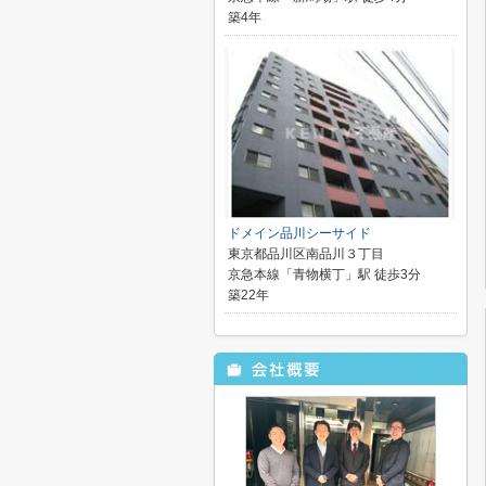
築4年
ドメイン品川シーサイド
東京都品川区南品川３丁目
京急本線「青物横丁」駅 徒歩3分
築22年