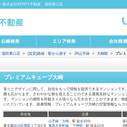
株式会社KENTY不動産 蒲田東口店
 蒲田東口店
>
(賃貸)路線・駅から探す
>
JR山手線
>
大崎駅
>
プレミ
プレミアムキューブ大崎
造りとデザインに関して、自信をもって情報を提供できるマンションです
囲も広がります。さわやかな朝を迎えることのできる通風良好なマンショ
す。マンションの個性を外観タイル張りなら引き出すことができます。独
いただいています。新着情報：プレミアムキューブ大崎の空室情報ならコ
所在地
交通
山手線
「
大崎
」駅 徒歩10分
築
東京都
品川区
豊町
１丁目2-8
東急大井町線
「
下神明
」駅 徒歩12分
4