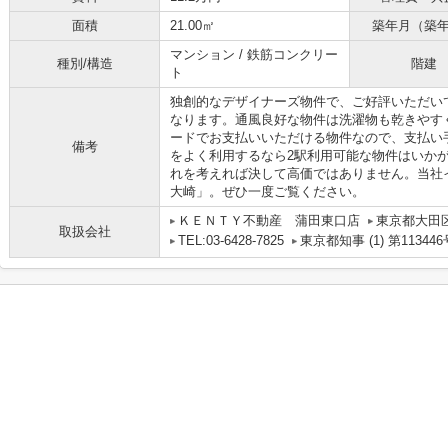
面積
21.00㎡
築年月（築
マンション / 鉄筋コンクリー
種別/構造
階建
ト
独創的なデザイナーズ物件で、ご好評いただい
なります。通風良好な物件は洗濯物も乾きやす
ードでお支払いいただける物件なので、支払い
備考
をよく利用するなら2駅利用可能な物件はいか
れを考えれば決して高価ではありません。当社
大崎」。ぜひ一度ご覧ください。
ＫＥＮＴＹ不動産 蒲田東口店
東京都大田区
取扱会社
TEL:03-6428-7825
東京都知事 (1) 第113446