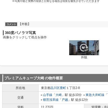
※写真や図と実際の現状とが異なる場合は現状を優先させていただきます
【外観】
コメント
360度パノラマ写真
画像をクリックして視点を操作
外観
プレミアムキューブ大崎
の物件概要
所在地
東京都
品川区
豊町
１丁目2-8
山手線
「
大崎
」駅 徒歩10分
東急大井町線
「
交通
都営浅草線
「
戸越
」駅 徒歩12分
賃料
11.2万円
管理費・共