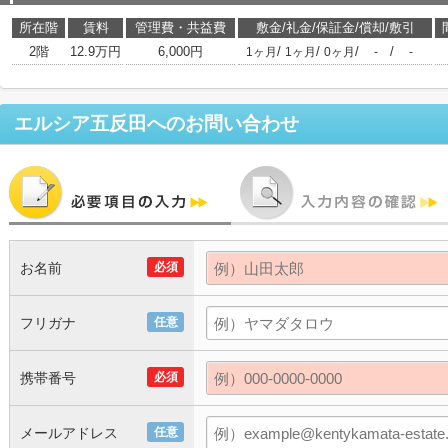
所在階
賃料
管理費・共益費
敷金/礼金/保証金/償却/敷引
2階
12.9万円
6,000円
/
/
/
/
1ヶ月
1ヶ月
0ヶ月
-
-
エルシア五反田
へのお問い合わせ
お名前
必須
フリガナ
任意
携帯番号
必須
メールアドレス
任意