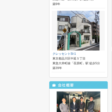
築9年
クレッセントSI-1
東京都品川区中延５丁目
東急大井町線「荏原町」駅 徒歩5分
築39年