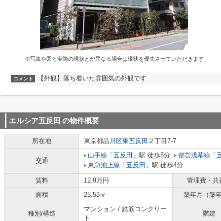
※写真や図と実際の現状とが異なる場合は現状を優先させていただきます
【外観】落ち着いた雰囲気の外観です
コメント
エルシア五反田
の物件概要
所在地
東京都
品川区
東五反田
２丁目7-7
山手線
「
五反田
」駅 徒歩5分
都営浅草線
「
交通
東急池上線
「
五反田
」駅 徒歩4分
賃料
12.9万円
管理費・共
面積
25.53㎡
築年月（築
マンション / 鉄筋コンクリー
種別/構造
階建
ト