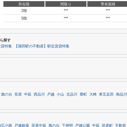
所在階
間取り
専有面積
2階
***
***
5階
***
***
ら探す
賃貸特集
【蒲田駅の不動産】駅近賃貸特集
旗の台
荏原
中延
西品川
戸越
小山
北品川
豊町
大崎
東五反田
南品川
崎広小路
戸越銀座
荏原中延
旗の台
下神明
戸越公園
中延
荏原町
不動前