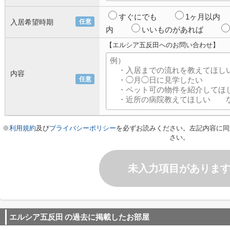
すぐにでも
1ヶ月以内
入居希望時期
任意
内
いいものがあれば
【エルシア五反田へのお問い合わせ】
内容
任意
※
利用規約
及び
プライバシーポリシー
を必ずお読みください。左記内容に同
さい。
未入力項目がありま
エルシア五反田
の過去に掲載したお部屋