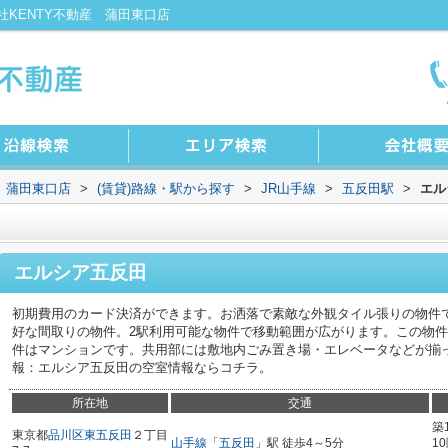
KENTY不動産 蒲田東口店
 蒲田東口店
>
(賃貸)路線・駅から探す
>
JR山手線
>
五反田駅
>
エル
エルシア五反田
初期費用のカード決済ができます。お洒落で素敵な外観タイル張りの物件
好な間取りの物件。2駅利用可能な物件で移動範囲が広がります。この物件
件はマンションです。共用部には敷地内ごみ置き場・エレベータなどが揃
報：エルシア五反田の空室情報ならコチラ。
所在地
交通
築
東京都
品川区
東五反田
２丁目
山手線
「
五反田
」駅 徒歩4～5分
1