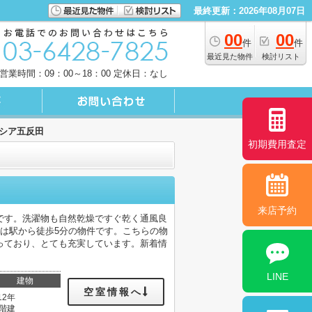
最終更新：2026年08月07日
00
00
件
件
最近見た物件
検討リスト
営業時間：09：00～18：00 定休日：なし
シア五反田
初期費用査定
来店予約
です。洗濯物も自然乾燥ですぐ乾く通風良
は駅から徒歩5分の物件です。こちらの物
っており、とても充実しています。新着情
LINE
建物
空室情報へ
12年
0階建