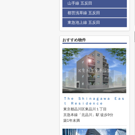
山手線 五反田
都営浅草線 五反田
東急池上線 五反田
おすすめ物件
Ｔｈｅ Ｓｈｉｎａｇａｗａ Ｅａｓ
ｔ Ｒｅｓｉｄｅｎｃｅ
東京都品川区東品川１丁目
京急本線「北品川」駅 徒歩9分
築1年未満