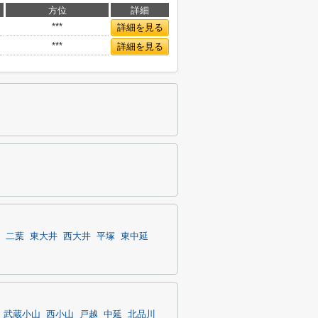
方位
詳細
***
詳細を見る
***
詳細を見る
二葉
東大井
西大井
平塚
東中延
武蔵小山
西小山
戸越
中延
北品川