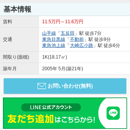
基本情報
賃料
11.5万円～11.6万円
山手線
「
五反田
」駅 徒歩7分
交通
東急目黒線
「
不動前
」駅 徒歩9分
東急池上線
「
大崎広小路
」駅 徒歩6分
間取り(面積)
1K(18.17㎡)
築年月
2005年 5月(築21年)
お問い合わせ(無料)