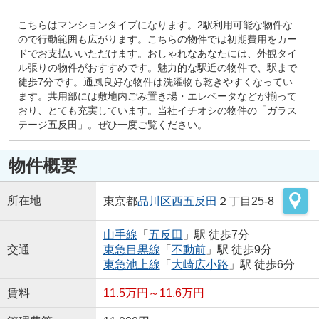
こちらはマンションタイプになります。2駅利用可能な物件な
ので行動範囲も広がります。こちらの物件では初期費用をカー
ドでお支払いいただけます。おしゃれなあなたには、外観タイ
ル張りの物件がおすすめです。魅力的な駅近の物件で、駅まで
徒歩7分です。通風良好な物件は洗濯物も乾きやすくなってい
ます。共用部には敷地内ごみ置き場・エレベータなどが揃って
おり、とても充実しています。当社イチオシの物件の「ガラス
テージ五反田」。ぜひ一度ご覧ください。
物件概要
所在地
東京都
品川区
西五反田
２丁目25-8
山手線
「
五反田
」駅 徒歩7分
交通
東急目黒線
「
不動前
」駅 徒歩9分
東急池上線
「
大崎広小路
」駅 徒歩6分
賃料
11.5万円～11.6万円