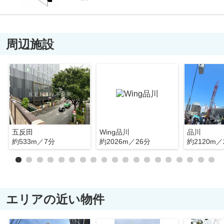
周辺施設
五反田
Wing品川
品川
約533m／7分
約2026m／26分
約2120m／
エリアの近い物件