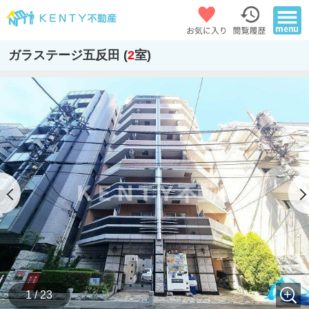
ガラステージ五反田 (
2
室)
1 / 23