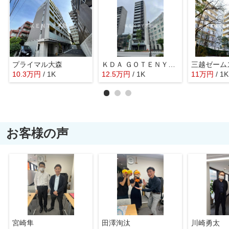
プライマル大森
ＫＤＡ ＧＯＴＥＮＹＡＭＡ
10.3
万
円
/ 1K
12.5
万
円
/ 1K
11
万
円
/ 1K
お客様の声
宮崎隼
田澤洵汰
川崎勇太