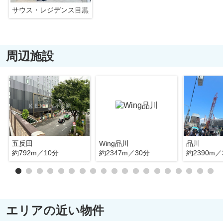
サウス・レジデンス目黒
周辺施設
五反田
Wing品川
品川
約792m／10分
約2347m／30分
約2390m／
エリアの近い物件