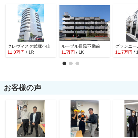
クレヴィスタ武蔵小山
ルーブル目黒不動前
グランニー
11.9
万
円
/ 1R
11
万
円
/ 1K
11.7
万
円
/ 
お客様の声