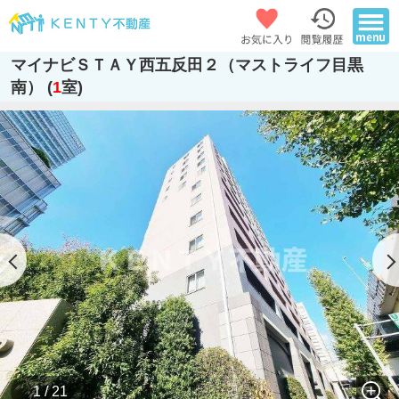
マイナビＳＴＡＹ西五反田２（マストライフ目黒
南） (
1
室)
1 / 21