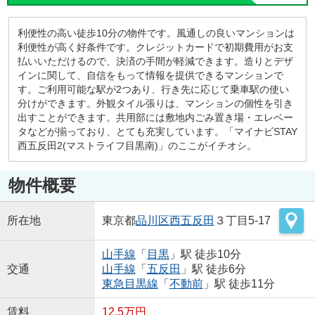
利便性の高い徒歩10分の物件です。風通しの良いマンションは
利便性が高く好条件です。クレジットカードで初期費用がお支
払いいただけるので、決済の手間が軽減できます。造りとデザ
インに関して、自信をもって情報を提供できるマンションで
す。ご利用可能な駅が2つあり、行き先に応じて乗車駅の使い
分けができます。外観タイル張りは、マンションの個性を引き
出すことができます。共用部には敷地内ごみ置き場・エレベー
タなどが揃っており、とても充実しています。「マイナビSTAY
西五反田2(マストライフ目黒南)」のここがイチオシ。
物件概要
所在地
東京都
品川区
西五反田
３丁目5-17
山手線
「
目黒
」駅 徒歩10分
交通
山手線
「
五反田
」駅 徒歩6分
東急目黒線
「
不動前
」駅 徒歩11分
賃料
12.5万円