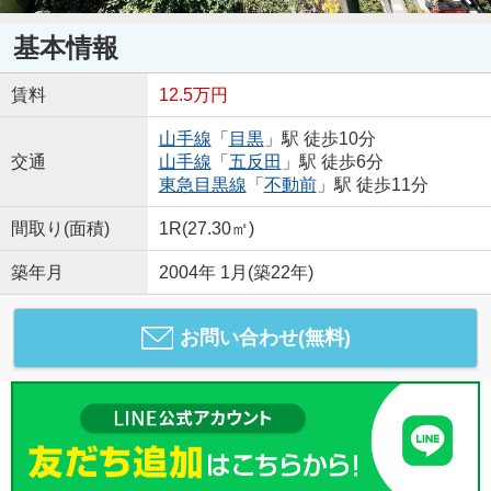
基本情報
賃料
12.5万円
山手線
「
目黒
」駅 徒歩10分
交通
山手線
「
五反田
」駅 徒歩6分
東急目黒線
「
不動前
」駅 徒歩11分
間取り(面積)
1R(27.30㎡)
築年月
2004年 1月(築22年)
お問い合わせ(無料)