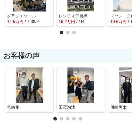
グランエソール
レジディア目黒
メゾン ク
14.5
万
円
/ 7.38坪
15.2
万
円
/ 1R
10.6
万
円
/ 
お客様の声
宮崎隼
田澤洵汰
川崎勇太