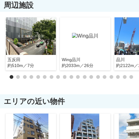
周辺施設
五反田
Wing品川
品川
約510m／7分
約2033m／26分
約2122m／
エリアの近い物件