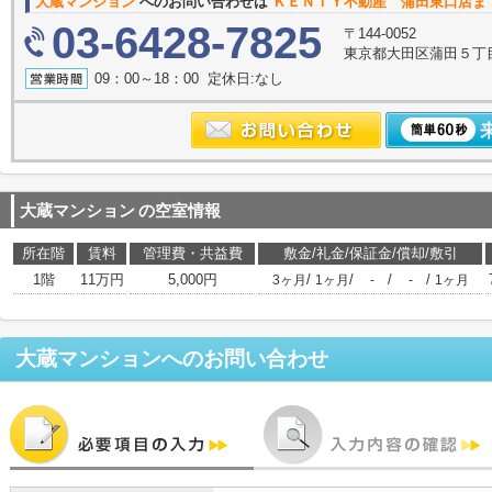
大蔵マンション
へのお問い合わせは
ＫＥＮＴＹ不動産 蒲田東口店ま
03-6428-7825
〒144-0052
東京都大田区蒲田５丁目
09：00～18：00 定休日:なし
大蔵マンション
の空室情報
所在階
賃料
管理費・共益費
敷金/礼金/保証金/償却/敷引
1階
11万円
5,000円
/
/
/
/
3ヶ月
1ヶ月
-
-
1ヶ月
大蔵マンション
へのお問い合わせ