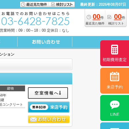
最終更新：2026年08月07日
00
00
件
件
最近見た物件
検討リスト
営業時間：09：00～18：00 定休日：なし
ンション
初期費用査定
来店予約
建物
空室情報へ
58年
階建
筋コンクリート
LINE