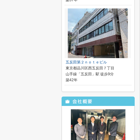
築37年
五反田第２ｎｏｔｅビル
東京都品川区西五反田７丁目
山手線「五反田」駅 徒歩9分
築42年