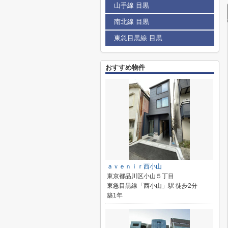
山手線 目黒
南北線 目黒
東急目黒線 目黒
おすすめ物件
ａｖｅｎｉｒ西小山
東京都品川区小山５丁目
東急目黒線「西小山」駅 徒歩2分
築1年