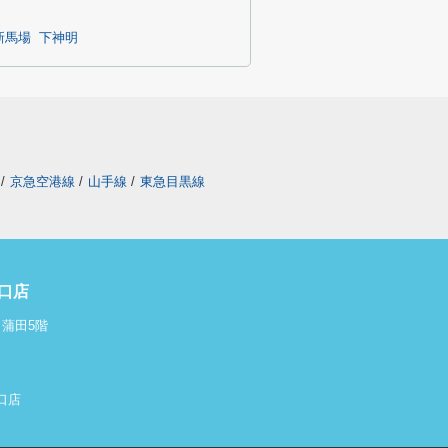
新馬場
下神明
/
京急空港線
/
山手線
/
東急目黒線
口店
ィ蒲田5階
東口店