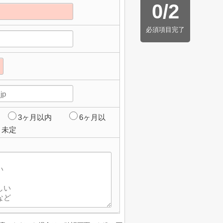
0
/
2
必須項目完了
3ヶ月以内
6ヶ月以
未定