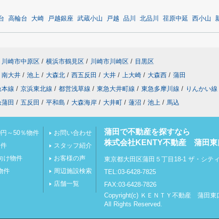
台
高輪台
大崎
戸越銀座
武蔵小山
戸越
品川
北品川
荏原中延
西小山
川崎市中原区
/
横浜市鶴見区
/
川崎市川崎区
/
目黒区
南大井
/
池上
/
大森北
/
西五反田
/
大井
/
上大崎
/
大森西
/
蒲田
急本線
/
京浜東北線
/
都営浅草線
/
東急大井町線
/
東急多摩川線
/
りんかい線
急蒲田
/
五反田
/
平和島
/
大森海岸
/
大井町
/
蓮沼
/
池上
/
馬込
蒲田で不動産を探すなら
円～50％物件
お問い合わせ
株式会社KENTY不動産 蒲田東
物件
スタッフ紹介
向け物件
お客様の声
東京都大田区蒲田５丁目18-1 ザ・シテ
物件
周辺施設検索
TEL:03-6428-7825
店舗一覧
FAX:03-6428-7826
Copyright(c) ＫＥＮＴＹ不動産 蒲田
All Rights Reserved.