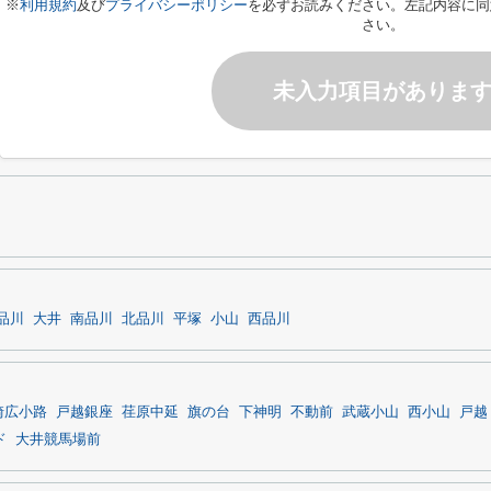
※
利用規約
及び
プライバシーポリシー
を必ずお読みください。左記内容に同
さい。
未入力項目がありま
品川
大井
南品川
北品川
平塚
小山
西品川
崎広小路
戸越銀座
荏原中延
旗の台
下神明
不動前
武蔵小山
西小山
戸越
ド
大井競馬場前