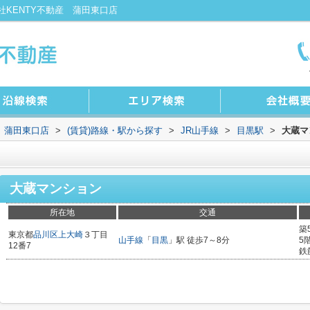
KENTY不動産 蒲田東口店
 蒲田東口店
>
(賃貸)路線・駅から探す
>
JR山手線
>
目黒駅
>
大蔵マ
大蔵マンション
所在地
交通
築
東京都
品川区
上大崎
３丁目
山手線
「
目黒
」駅 徒歩7～8分
5
12番7
鉄