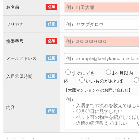
お名前
必須
フリガナ
任意
携帯番号
必須
メールアドレス
任意
すぐにでも
1ヶ月以内
入居希望時期
任意
内
いいものがあれば
【大蔵マンションへのお問い合わせ】
内容
任意