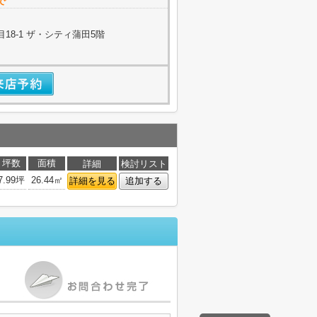
で
18-1 ザ・シティ蒲田5階
坪数
面積
詳細
検討リスト
7.99坪
26.44㎡
詳細を見る
追加する