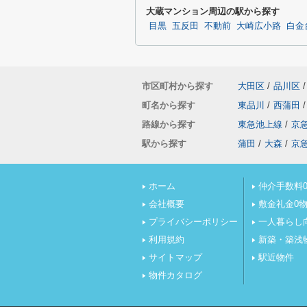
大蔵マンション周辺の駅から探す
目黒
五反田
不動前
大崎広小路
白金
市区町村から探す
大田区
/
品川区
/
町名から探す
東品川
/
西蒲田
/
路線から探す
東急池上線
/
京
駅から探す
蒲田
/
大森
/
京
ホーム
仲介手数料0
会社概要
敷金礼金0
プライバシーポリシー
一人暮らし
利用規約
新築・築浅
サイトマップ
駅近物件
物件カタログ