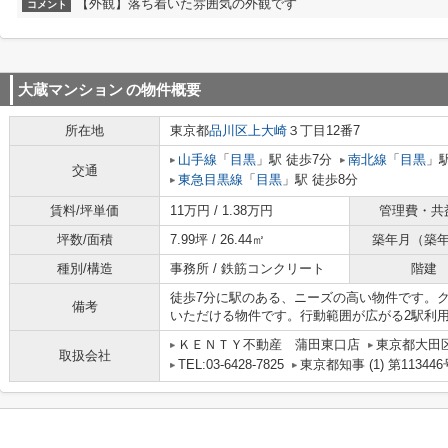
【外観】落ち着いた雰囲気の外観です
コメント
大蔵マンション
の物件概要
所在地
東京都
品川区
上大崎
３丁目12番7
山手線
「
目黒
」駅 徒歩7分
南北線
「
目黒
」駅
交通
東急目黒線
「
目黒
」駅 徒歩8分
賃料/坪単価
11万円 / 1.38万円
管理費・共
坪数/面積
7.99坪 / 26.44㎡
築年月（築
種別/構造
事務所 / 鉄筋コンクリート
階建
徒歩7分に駅のある、ニーズの高い物件です。
備考
いただける物件です。行動範囲が広がる2駅利
ＫＥＮＴＹ不動産 蒲田東口店
東京都大田区
取扱会社
TEL:03-6428-7825
東京都知事 (1) 第113446