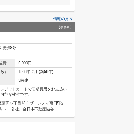
情報の見方
【事務所】
 徒歩8分
益費
5,000円
年数）
1968年 2月 (築58年)
5階建
クレジットカードで初期費用をお支払い
用可能な物件です。
蒲田５丁目18-1 ザ・シティ蒲田5階
号
（公社）全日本不動産協会