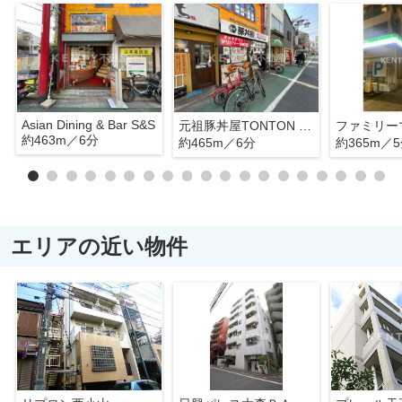
Asian Dining & Bar S&S
元祖豚丼屋TONTON 旗の台店
約463m／6分
約465m／6分
約365m／
エリアの近い物件