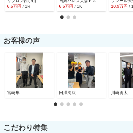
リプロン西小山
日興パレス大森ＰＡＲＴⅡ
プレール天
6.5
万
円
/ 1R
6.5
万
円
/ 1K
10.9
万
円
/ 
お客様の声
宮崎隼
田澤洵汰
川崎勇太
こだわり特集