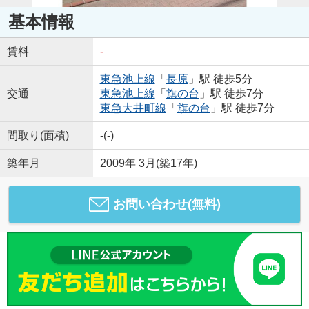
基本情報
賃料
-
東急池上線
「
長原
」駅 徒歩5分
交通
東急池上線
「
旗の台
」駅 徒歩7分
東急大井町線
「
旗の台
」駅 徒歩7分
間取り(面積)
-(-)
築年月
2009年 3月(築17年)
お問い合わせ(無料)