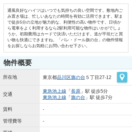
通風良好なハイツはいつでも気持ちの良い空間です。敷地内ご
み置き場は、忙しいあなたの時間を有効に活用できます。駅ま
で徒歩5分の立地が魅力的な、利便性の高い物件です。日頃か
ら電車をよく利用するなら2駅利用可能な物件はいかがでしょ
うか。初期費用はカードで決済いただけます。道が平坦だと買
い物も快適にできますね。「パレ・ドール旗の台」の物件情報
をお探しならお気軽にお問い合わせ下さい。
物件概要
所在地
東京都
品川区
旗の台
５丁目27-12
東急池上線
「
長原
」駅 徒歩5分
交通
東急池上線
「
旗の台
」駅 徒歩7分
賃料
-
管理費等
-