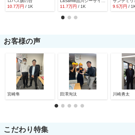
ロハス旗の台
LaSante品川シーサイドⅢ
10.7
万
円
/ 1K
11.7
万
円
/ 1K
9.5
万
円
/ 1
お客様の声
宮崎隼
田澤洵汰
川崎勇太
こだわり特集