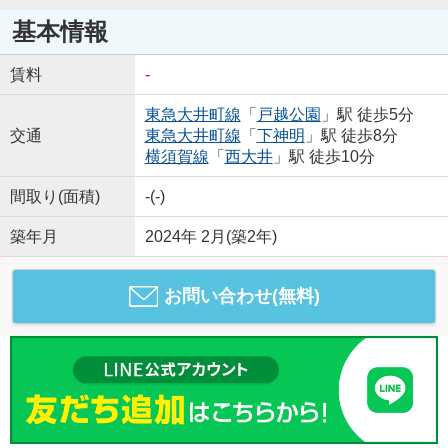
基本情報
賃料
-
東急大井町線
「
戸越公園
」駅 徒歩5分
交通
東急大井町線
「
下神明
」駅 徒歩8分
横須賀線
「
西大井
」駅 徒歩10分
間取り(面積)
-(-)
築年月
2024年 2月(築2年)
お問い合わせ(無料)