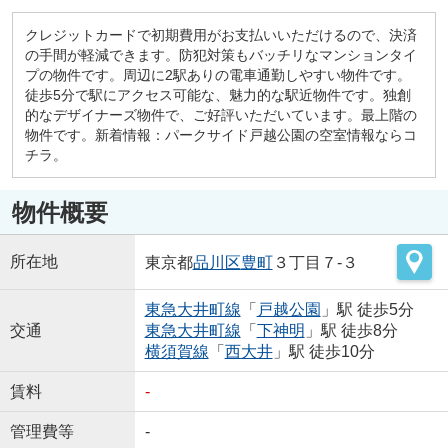
クレジットカードで初期費用がお支払いいただけるので、決済
の手間が軽減できます。防犯対策もバッチリなマンションタイ
プの物件です。周辺に2駅ありの電車通勤しやすい物件です。
徒歩5分で駅にアクセス可能な、魅力的な駅近物件です。独創
的なデザイナーズ物件で、ご好評いただいています。最上階の
物件です。新着情報：パークサイド戸越公園の空室情報ならコ
チラ。
物件概要
所在地
東京都
品川区
豊町
３丁目７-３
東急大井町線
「
戸越公園
」駅 徒歩5分
交通
東急大井町線
「
下神明
」駅 徒歩8分
横須賀線
「
西大井
」駅 徒歩10分
賃料
-
管理費等
-