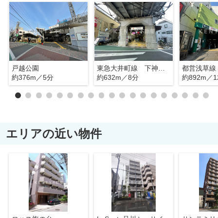
戸越公園
東急大井町線 下神明駅
都営浅草線
約376m／5分
約632m／8分
約892m／1
エリアの近い物件