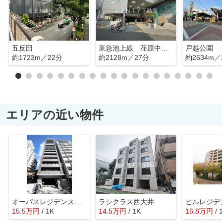
五反田
東急池上線 荏原中延駅
戸越公園
約1723m／22分
約2128m／27分
約2634m／
エリアの近い物件
オーパスレジデンス武蔵小山
ラシクラス西大井
ヒルレジデ
15.5
万
円
/ 1K
14.5
万
円
/ 1K
16.8
万
円
/