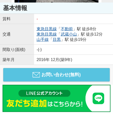
基本情報
賃料
-
東急目黒線
「
不動前
」駅 徒歩8分
交通
東急目黒線
「
武蔵小山
」駅 徒歩12分
山手線
「
目黒
」駅 徒歩19分
間取り(面積)
-(-)
築年月
2016年 12月(築9年)
お問い合わせ(無料)