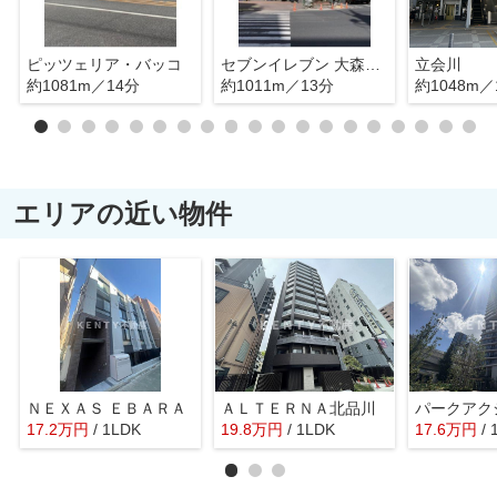
ピッツェリア・バッコ
セブンイレブン 大森駅北店
立会川
約1081m／14分
約1011m／13分
約1048m／
エリアの近い物件
ＮＥＸＡＳ ＥＢＡＲＡ
ＡＬＴＥＲＮＡ北品川
17.2
万
円
/ 1LDK
19.8
万
円
/ 1LDK
17.6
万
円
/