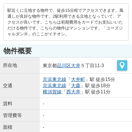
駅近くに立地する物件で、徒歩15分程でアクセスできます。風
通しが良好な物件です。2駅利用できる立地となっていて、ア
クセスが良いです。こちらは初期費用をカードでお支払いいた
だける物件です。こちらの物件はマンションです。「ユーズジ
ャルダンⅢ」のここがイチオシ。
物件概要
所在地
東京都
品川区
大井
５丁目11-3
京浜東北線
「
大井町
」駅 徒歩15分
交通
京浜東北線
「
大森
」駅 徒歩18分
横須賀線
「
西大井
」駅 徒歩11分
賃料
-
管理費等
-
面積
-