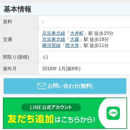
基本情報
賃料
-
京浜東北線
「
大井町
」駅 徒歩15分
交通
京浜東北線
「
大森
」駅 徒歩18分
横須賀線
「
西大井
」駅 徒歩11分
間取り(面積)
-(-)
築年月
2018年 1月(築8年)
お問い合わせ(無料)