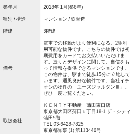
築年月
2018年 1月(築8年)
種別 / 構造
マンション / 鉄骨造
階建
3階建
電車での移動がより便利になる、2駅利
用可能な物件です。こちらの物件では初
期費用をカードでお支払いいただけま
す。造りとデザインに関して、自信をも
備考
って情報を提供できるマンションです。
この物件は、駅まで徒歩15分に立地して
います。通風良好な物件です。当社イチ
オシの物件の「ユーズジャルダンⅢ」。
ぜひ一度ご覧ください。
ＫＥＮＴＹ不動産 蒲田東口店
東京都大田区蒲田５丁目18-1 ザ・シティ
蒲田5階
取扱会社
TEL:03-6428-7825
東京都知事 (1) 第113446号