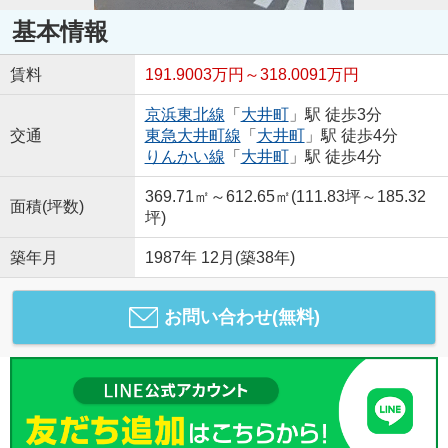
基本情報
賃料
191.9003万円～318.0091万円
京浜東北線
「
大井町
」駅 徒歩3分
交通
東急大井町線
「
大井町
」駅 徒歩4分
りんかい線
「
大井町
」駅 徒歩4分
369.71㎡～612.65㎡(111.83坪～185.32
面積(坪数)
坪)
築年月
1987年 12月(築38年)
お問い合わせ(無料)