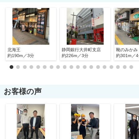
北海王
静岡銀行大井町支店
靴のみかみ
約190m／3分
約226m／3分
約301m／
お客様の声