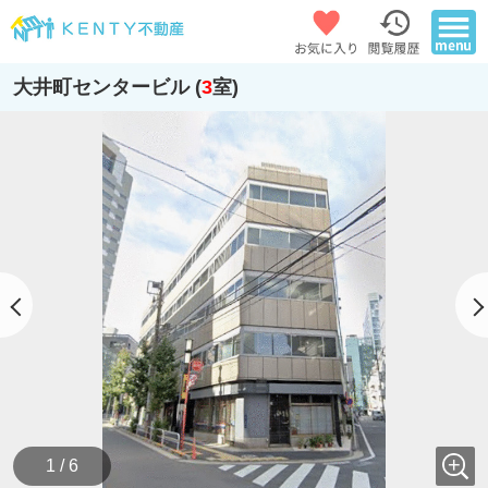
大井町センタービル (
3
室)
1 / 6