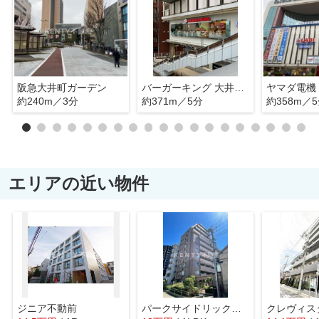
阪急大井町ガーデン
バーガーキング 大井町店
約240m／3分
約371m／5分
約358m／
エリアの近い物件
ジニア不動前
パークサイドリックス中延
クレヴィス