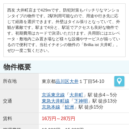
西友 大井町店まで429mです。防犯対策もバッチリなマンショ
ンタイプの物件です。2駅利用可能なので、用途や行き先に応
じて経路を選択できます。外壁はタイル張りとなっていて、外
観が素敵です。駅まで4分と、駅近でアクセスも良好な物件で
す。初期費用はカードで決済いただけます。共用部にはエレベ
ータ・敷地内ごみ置き場など様々な設備やサービスが揃ってい
るので便利です。当社イチオシの物件の「Brillia ist 大井町」。
ぜひ一度ご覧ください。
物件概要
所在地
東京都
品川区
大井
１丁目54-10
京浜東北線
「
大井町
」駅 徒歩4～5分
交通
東急大井町線
「
下神明
」駅 徒歩13分
京急本線
「
鮫洲
」駅 徒歩15分
賃料
16万円～28万円