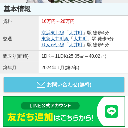
基本情報
賃料
16万円～28万円
京浜東北線
「
大井町
」駅 徒歩4分
交通
東急大井町線
「
大井町
」駅 徒歩5分
りんかい線
「
大井町
」駅 徒歩5分
間取り(面積)
1DK～1LDK(25.05㎡～40.02㎡)
築年月
2024年 1月(築2年)
お問い合わせ(無料)