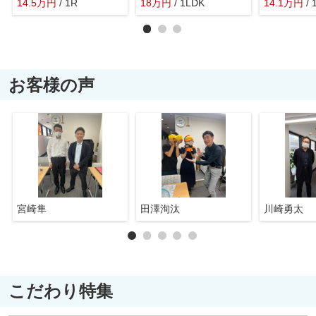
14.5
万
円
/ 1R
18
万
円
/ 1LDK
14.1
万
円
/ 
お客様の声
宮崎隼
田澤洵汰
川崎勇太
こだわり特集