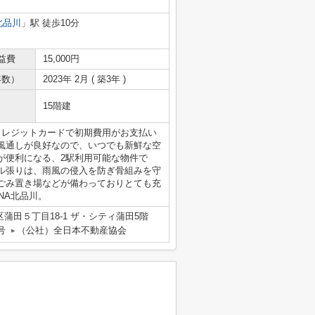
北品川
」駅 徒歩10分
益費
15,000円
年数）
2023年 2月 ( 築3年 )
15階建
クレジットカードで初期費用がお支払い
風通しが良好なので、いつでも新鮮な空
が便利になる、2駅利用可能な物件で
ル張りは、雨風の侵入を防ぎ骨組みを守
ごみ置き場などが備わっておりとても充
NA北品川。
蒲田５丁目18-1 ザ・シティ蒲田5階
号
（公社）全日本不動産協会