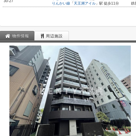
30-27
りんかい線
「
天王洲アイル
」駅 徒歩11分
鉄
物件情報
周辺施設