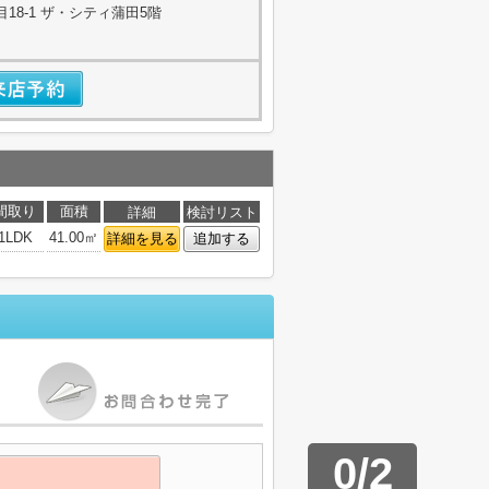
18-1 ザ・シティ蒲田5階
間取り
面積
詳細
検討リスト
1LDK
41.00㎡
詳細を見る
追加する
0
/
2