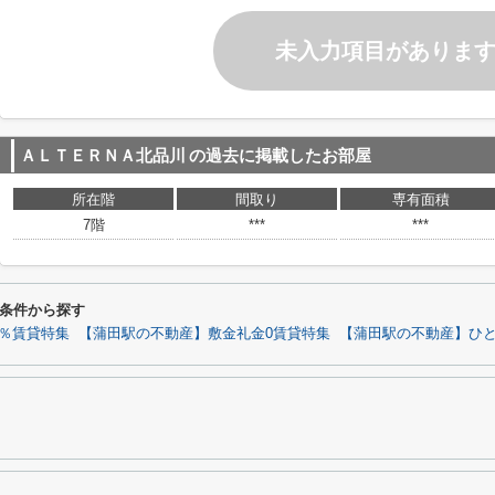
未入力項目がありま
ＡＬＴＥＲＮＡ北品川
の過去に掲載したお部屋
所在階
間取り
専有面積
7階
***
***
条件から探す
0％賃貸特集
【蒲田駅の不動産】敷金礼金0賃貸特集
【蒲田駅の不動産】ひ