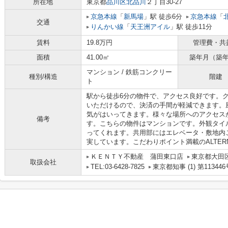
所在地
東京都
品川区
北品川
２丁目30-27
京急本線
「
新馬場
」駅 徒歩6分
京急本線
「
交通
りんかい線
「
天王洲アイル
」駅 徒歩11分
賃料
19.8万円
管理費・共
面積
41.00㎡
築年月（築
マンション / 鉄筋コンクリー
種別/構造
階建
ト
駅から徒歩6分の物件で、アクセス良好です。
いただけるので、決済の手間が軽減できます。
気がはいってきます。様々な場所へのアクセス
備考
す。こちらの物件はマンションです。外観タイ
ってくれます。共用部にはエレベータ・敷地内
実しています。こだわりポイント満載のALTER
ＫＥＮＴＹ不動産 蒲田東口店
東京都大田区
取扱会社
TEL:03-6428-7825
東京都知事 (1) 第113446