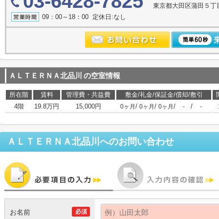
03-6428-7825
東京都大田区蒲田５丁目
09：00～18：00 定休日:なし
ＡＬＴＥＲＮＡ北品川
の空室情報
所在階
賃料
管理費・共益費
敷金/礼金/保証金/償却/敷引
4階
19.8万円
15,000円
/
/
/
/
0ヶ月
0ヶ月
0ヶ月
-
-
ＡＬＴＥＲＮＡ北品川
へのお問い合わせ
お名前
必須