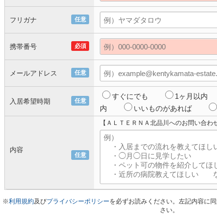
フリガナ
任意
携帯番号
必須
メールアドレス
任意
すぐにでも
1ヶ月以内
入居希望時期
任意
内
いいものがあれば
【ＡＬＴＥＲＮＡ北品川へのお問い合わ
内容
任意
※
利用規約
及び
プライバシーポリシー
を必ずお読みください。左記内容に同
さい。