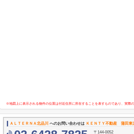
※地図上に表示される物件の位置は付近住所に所在することを表すものであり、実際
ＡＬＴＥＲＮＡ北品川
へのお問い合わせは
ＫＥＮＴＹ不動産 蒲田東
〒144-0052