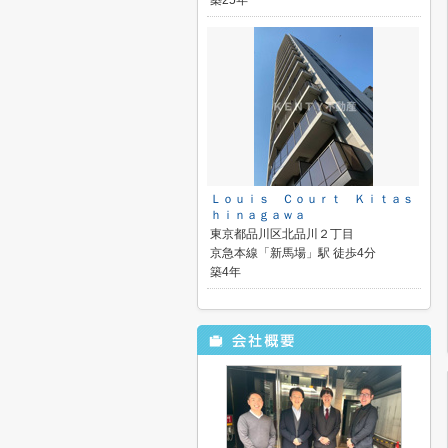
築25年
Ｌｏｕｉｓ Ｃｏｕｒｔ Ｋｉｔａｓ
ｈｉｎａｇａｗａ
東京都品川区北品川２丁目
京急本線「新馬場」駅 徒歩4分
築4年