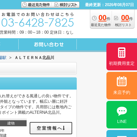
最終更新：2026年08月07日
00
00
件
件
最近見た物件
検討リスト
営業時間：09：00～18：00 定休日：なし
場駅
>
ＡＬＴＥＲＮＡ北品川
初期費用査定
来店予約
入れ替えができる風通しの良い物件です。
な外観となっています。幅広い層に好評
ンタイプの物件です。共用部には敷地内ご
イント満載のALTERNA北品川。
LINE
建物
空室情報へ
3年
5階建