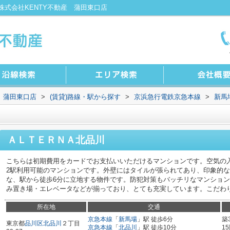
式会社KENTY不動産 蒲田東口店
 蒲田東口店
>
(賃貸)路線・駅から探す
>
京浜急行電鉄京急本線
>
新馬
ＡＬＴＥＲＮＡ北品川
こちらは初期費用をカードでお支払いいただけるマンションです。空気の
2駅利用可能のマンションです。外壁にはタイルが張られてあり、印象的
な、駅から徒歩6分に立地する物件です。防犯対策もバッチリなマンショ
み置き場・エレベータなどが揃っており、とても充実しています。こだわりポ
所在地
交通
京急本線
「
新馬場
」駅 徒歩6分
築
東京都
品川区
北品川
２丁目
京急本線
「
北品川
」駅 徒歩10分
1