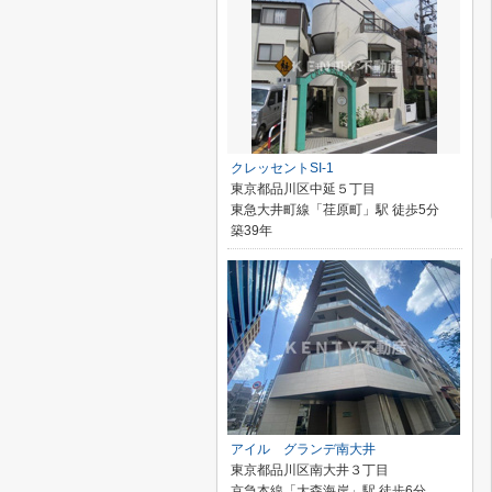
クレッセントSI-1
東京都品川区中延５丁目
東急大井町線「荏原町」駅 徒歩5分
築39年
アイル グランデ南大井
東京都品川区南大井３丁目
京急本線「大森海岸」駅 徒歩6分