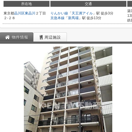
所在地
交通
築
東京都
品川区
東品川
２丁目
りんかい線
「
天王洲アイル
」駅 徒歩3分
1
２-２８
京急本線
「
新馬場
」駅 徒歩13分
鉄
物件情報
周辺施設