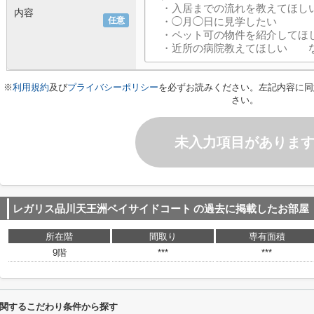
内容
任意
※
利用規約
及び
プライバシーポリシー
を必ずお読みください。左記内容に同
さい。
未入力項目がありま
レガリス品川天王洲ベイサイドコート
の過去に掲載したお部屋
所在階
間取り
専有面積
9階
***
***
関するこだわり条件から探す