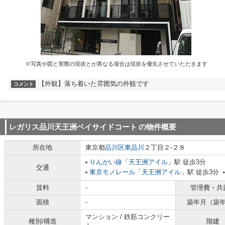
※写真や図と実際の現状とが異なる場合は現状を優先させていただきます
【外観】落ち着いた雰囲気の外観です
コメント
レガリス品川天王洲ベイサイドコート
の物件概要
所在地
東京都
品川区
東品川
２丁目２-２８
りんかい線
「
天王洲アイル
」駅 徒歩3分
交通
東京モノレール
「
天王洲アイル
」駅 徒歩3分
賃料
-
管理費・共
面積
-
築年月（築
マンション / 鉄筋コンクリー
種別/構造
階建