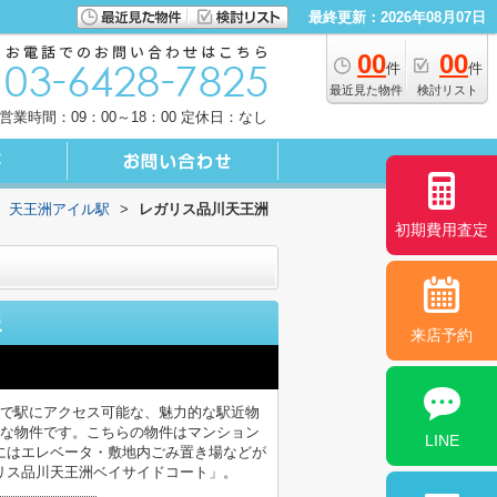
最終更新：2026年08月07日
00
00
件
件
最近見た物件
検討リスト
営業時間：09：00～18：00 定休日：なし
天王洲アイル駅
>
レガリス品川天王洲
初期費用査定
報
来店予約
分で駅にアクセス可能な、魅力的な駅近物
能な物件です。こちらの物件はマンション
LINE
にはエレベータ・敷地内ごみ置き場などが
リス品川天王洲ベイサイドコート」。