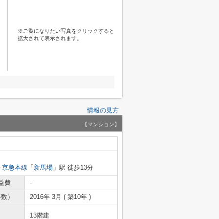
※ご覧になりたい写真をクリックすると
拡大されて表示されます。
情報の見方
【マンション】
京急本線
「
新馬場
」駅 徒歩13分
益費
-
年数）
2016年 3月 ( 築10年 )
13階建