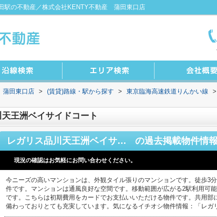
駅の不動産／株式会社KENTY不動産 蒲田東口店
 蒲田東口店
>
(賃貸)路線・駅から探す
>
東京臨海高速鉄道りんかい線
>
川天王洲ベイサイドコート
レガリス品川天王洲ベイサイドコート
の過去掲載物件情
現況の確認はお気軽にお問い合わせください。
今ニーズの高いマンションは、外観タイル張りのマンションです。徒歩3
件です。マンションは通風良好な空間です。移動範囲が広がる2駅利用可
です。こちらは初期費用をカードでお支払いいただける物件です。共用部
備わっておりとても充実しています。気になるイチオシ物件情報：「レガ