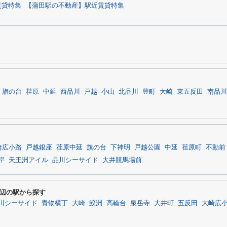
賃貸特集
【蒲田駅の不動産】駅近賃貸特集
旗の台
荏原
中延
西品川
戸越
小山
北品川
豊町
大崎
東五反田
南品川
崎広小路
戸越銀座
荏原中延
旗の台
下神明
戸越公園
中延
荏原町
不動前
岸
天王洲アイル
品川シーサイド
大井競馬場前
辺の駅から探す
川シーサイド
青物横丁
大崎
鮫洲
高輪台
泉岳寺
大井町
五反田
大崎広