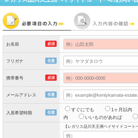
お名前
必須
フリガナ
任意
携帯番号
必須
メールアドレス
任意
すぐにでも
1ヶ月以内
入居希望時期
任意
内
いいものがあれば
【レガリス品川天王洲ベイサイドコート