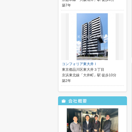
築7年
コンフォリア東大井Ⅰ
東京都品川区東大井３丁目
京浜東北線「大井町」駅 徒歩10分
築2年