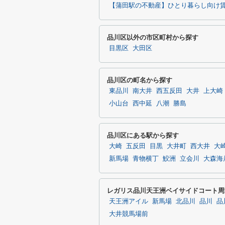
【蒲田駅の不動産】ひとり暮らし向け
品川区以外の市区町村から探す
目黒区
大田区
品川区の町名から探す
東品川
南大井
西五反田
大井
上大崎
小山台
西中延
八潮
勝島
品川区にある駅から探す
大崎
五反田
目黒
大井町
西大井
大
新馬場
青物横丁
鮫洲
立会川
大森海
レガリス品川天王洲ベイサイドコート周
天王洲アイル
新馬場
北品川
品川
品
大井競馬場前