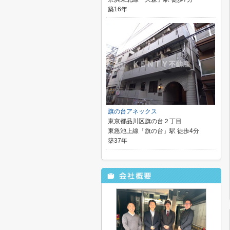
築16年
旗の台アネックス
東京都品川区旗の台２丁目
東急池上線「旗の台」駅 徒歩4分
築37年