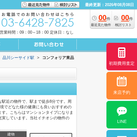
最終更新：2026年08月08日
00
00
件
件
最近見た物件
検討リスト
営業時間：09：00～18：00 定休日：なし
品川シーサイド駅
>
コンフォリア東品
初期費用査定
来店予約
な駅近の物件で、駅まで徒歩8分です。周
環境でどなた様の健康にも良いおすすめの
ます。こちらはマンションタイプになりま
充実しています。当社イチオシの物件の
LINE
建物