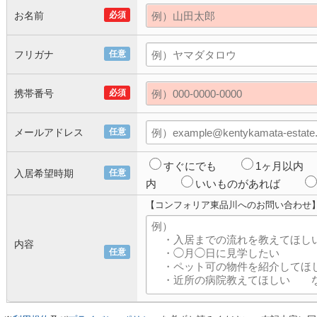
お名前
必須
フリガナ
任意
携帯番号
必須
メールアドレス
任意
すぐにでも
1ヶ月以内
入居希望時期
任意
内
いいものがあれば
【コンフォリア東品川へのお問い合わせ
内容
任意