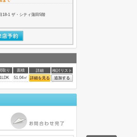
店まで
18-1 ザ・シティ蒲田5階
間取り
面積
詳細
検討リスト
1LDK
51.04㎡
詳細を見る
追加する