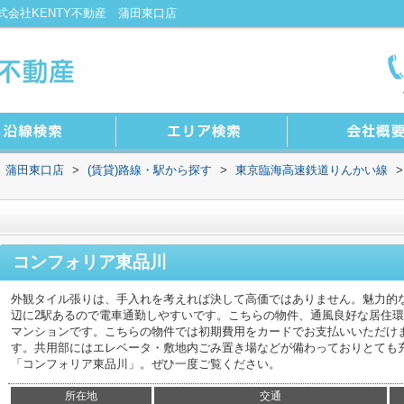
会社KENTY不動産 蒲田東口店
 蒲田東口店
>
(賃貸)路線・駅から探す
>
東京臨海高速鉄道りんかい線
>
コンフォリア東品川
外観タイル張りは、手入れを考えれば決して高価ではありません。魅力的
辺に2駅あるので電車通勤しやすいです。こちらの物件、通風良好な居住
マンションです。こちらの物件では初期費用をカードでお支払いいただけ
す。共用部にはエレベータ・敷地内ごみ置き場などが備わっておりとても
「コンフォリア東品川」。ぜひ一度ご覧ください。
所在地
交通