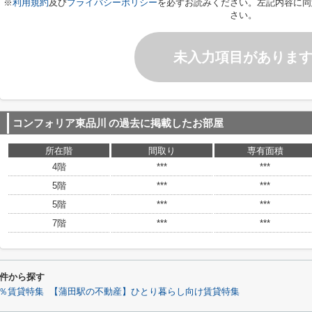
※
利用規約
及び
プライバシーポリシー
を必ずお読みください。左記内容に同
さい。
未入力項目がありま
コンフォリア東品川
の過去に掲載したお部屋
所在階
間取り
専有面積
4階
***
***
5階
***
***
5階
***
***
7階
***
***
件から探す
0％賃貸特集
【蒲田駅の不動産】ひとり暮らし向け賃貸特集