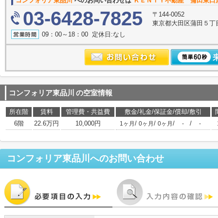
コンフォリア東品川
へのお問い合わせは
ＫＥＮＴＹ不動産 蒲田東口
03-6428-7825
〒144-0052
東京都大田区蒲田５丁目
09：00～18：00 定休日:なし
コンフォリア東品川
の空室情報
所在階
賃料
管理費・共益費
敷金/礼金/保証金/償却/敷引
6階
22.6万円
10,000円
/
/
/
/
1ヶ月
0ヶ月
0ヶ月
-
-
コンフォリア東品川
へのお問い合わせ