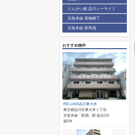
りんかい線 品川シーサイド
京急本線 青物横丁
京急本線 新馬場
おすすめ物件
RELUXIA品川東大井
東京都品川区東大井１丁目
京急本線「鮫洲」駅 徒歩3分
築5年