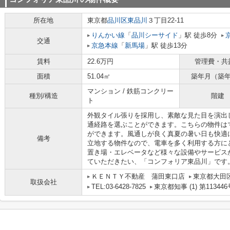
所在地
東京都
品川区
東品川
３丁目22-11
りんかい線
「
品川シーサイド
」駅 徒歩8分
交通
京急本線
「
新馬場
」駅 徒歩13分
賃料
22.6万円
管理費・共
面積
51.04㎡
築年月（築
マンション / 鉄筋コンクリー
種別/構造
階建
ト
外観タイル張りを採用し、素敵な見た目を演出
通経路を選ぶことができます。こちらの物件は
ができます。風通しが良く真夏の暑い日も快適
備考
立地する物件なので、電車を多く利用する方に
置き場・エレベータなど様々な設備やサービス
ていただきたい、「コンフォリア東品川」です
ＫＥＮＴＹ不動産 蒲田東口店
東京都大田区
取扱会社
TEL:03-6428-7825
東京都知事 (1) 第113446