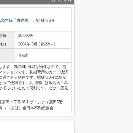
【マンション】
京急本線
「
青物横丁
」駅 徒歩8分
益費
10,000円
年数）
2004年 3月 ( 築22年 )
7階建
します。2駅利用可能な物件なので、交
マンションです。初期費用のカード決済
に過ごせる物件です。駅徒歩8分に駅が
とって便利です。共用部には敷地内ごみ
が揃っているので便利です。ぜひ一度見
。
蒲田５丁目18-1 ザ・シティ蒲田5階
号
（公社）全日本不動産協会