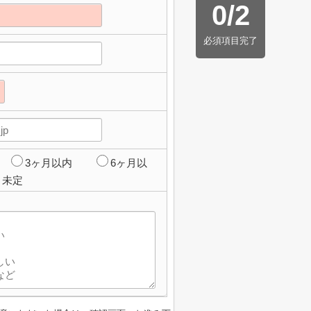
0
/
2
必須項目完了
3ヶ月以内
6ヶ月以
未定
】