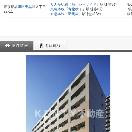
りんかい線
「
品川シーサイド
」駅 徒歩8分
築
東京都
品川区
東品川
３丁目
京急本線
「
青物横丁
」駅 徒歩8分
7
22-11
京急本線
「
新馬場
」駅 徒歩13分
鉄
物件情報
周辺施設